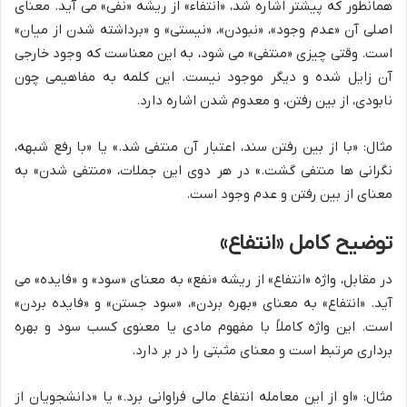
همانطور که پیشتر اشاره شد، «انتفاء» از ریشه «نفی» می آید. معنای
اصلی آن «عدم وجود»، «نبودن»، «نیستی» و «برداشته شدن از میان»
است. وقتی چیزی «منتفی» می شود، به این معناست که وجود خارجی
آن زایل شده و دیگر موجود نیست. این کلمه به مفاهیمی چون
نابودی، از بین رفتن، و معدوم شدن اشاره دارد.
مثال: «با از بین رفتن سند، اعتبار آن منتفی شد.» یا «با رفع شبهه،
نگرانی ها منتفی گشت.» در هر دوی این جملات، «منتفی شدن» به
معنای از بین رفتن و عدم وجود است.
توضیح کامل «انتفاع»
در مقابل، واژه «انتفاع» از ریشه «نفع» به معنای «سود» و «فایده» می
آید. «انتفاع» به معنای «بهره بردن»، «سود جستن» و «فایده بردن»
است. این واژه کاملاً با مفهوم مادی یا معنوی کسب سود و بهره
برداری مرتبط است و معنای مثبتی را در بر دارد.
مثال: «او از این معامله انتفاع مالی فراوانی برد.» یا «دانشجویان از