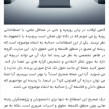
گاهی اوقات در زبان روزمره و حتی در محافل علمی، با اصطلاحاتی
روبه رو می شویم که در نگاه اول ممکن است پیچیده یا نامفهوم به
نظر برسند. یکی از این اصطلاحات، «سالبه به انتفاء موضوع» است که
ریشه ای عمیق در منطق، فلسفه و حتی حقوق دارد. این عبارت، اگرچه
در ظاهر تخصصی به نظر می رسد، اما درک آن می تواند دریچه ای
تازه به سوی تفکر انتقادی و تشخیص گزاره های بی معنا باز کند.
تصور کنید جمله ای مانند «غول تک شاخ صورتی پرنده، بال ندارد» را
می شنوید. آیا این جمله صحیح است؟ یا بهتر است بپرسیم، آیا اصلا
می توان درباره آن قضاوتی کرد؟ در اینجا، با پدیده ای مواجهیم که
منطق دانان و فلاسفه آن را «سالبه به انتفاء موضوع» می نامند.
درک صحیح این اصطلاح نه تنها برای دانشجویان و پژوهشگران رشته
هایی چون منطق، فلسفه، حقوق و ادبیات ضروری است، بلکه به هر