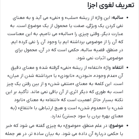
تعریف لغوی اجزا
سالبه:
این واژه از ریشه «سلب» و «نفی» می آید و به معنای
نفی کردن یک ویژگی، صفت یا محمول از یک موضوع است. به
عبارت دیگر، وقتی چیزی را «سالبه» می نامیم، به این معناست
که آن را از موضوعی برداشته ایم یا وجود آن را نفی کرده ایم.
در منطق، قضیه سالبه، حکمی است که در آن، محمول برای
موضوعی اثبات نمی شود.
انتفاء:
واژه «انتفاء» از ریشه «نفی» گرفته شده و معنای دقیق
آن «عدم وجود»، «نبودن»، «نابودی» یا «برداشته شدن از میان»
است. این کلمه به معنای «منتفی شدن» و از بین رفتن یک چیز
است، به طوری که دیگر اثری از آن باقی نمی ماند. تأکید بر این
نکته بسیار حائز اهمیت است که «انتفاء» به معنای «نابود
شدن» یا «معدوم شدن» است و هیچ ارتباطی با «انتفاع» (به
معنای بهره بردن یا سود جستن) ندارد.
موضوع:
در علم منطق، «موضوع» به چیزی گفته می شود که خبر
یا حکمی درباره آن داده می شود. به بیان ساده تر، در هر جمله