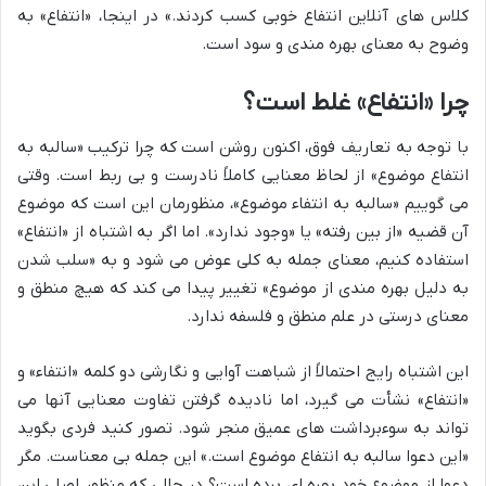
کلاس های آنلاین انتفاع خوبی کسب کردند.» در اینجا، «انتفاع» به
وضوح به معنای بهره مندی و سود است.
چرا «انتفاع» غلط است؟
با توجه به تعاریف فوق، اکنون روشن است که چرا ترکیب «سالبه به
انتفاع موضوع» از لحاظ معنایی کاملاً نادرست و بی ربط است. وقتی
می گوییم «سالبه به انتفاء موضوع»، منظورمان این است که موضوع
آن قضیه «از بین رفته» یا «وجود ندارد». اما اگر به اشتباه از «انتفاع»
استفاده کنیم، معنای جمله به کلی عوض می شود و به «سلب شدن
به دلیل بهره مندی از موضوع» تغییر پیدا می کند که هیچ منطق و
معنای درستی در علم منطق و فلسفه ندارد.
این اشتباه رایج احتمالاً از شباهت آوایی و نگارشی دو کلمه «انتفاء» و
«انتفاع» نشأت می گیرد، اما نادیده گرفتن تفاوت معنایی آنها می
تواند به سوءبرداشت های عمیق منجر شود. تصور کنید فردی بگوید
«این دعوا سالبه به انتفاع موضوع است.» این جمله بی معناست. مگر
دعوا از موضوع خود بهره ای برده است؟ در حالی که منظور اصلی این