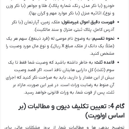
خودرو (با ذکر مدل، رنگ، شماره پلاک)، طلا و جواهر (با ذکر وزن
و نوع)، اثاثیه منزل (با ذکر موارد مهم و گران بها).
فهرست دقیق اموال غیرمنقول:
ملک، زمین، آپارتمان (با ذکر
آدرس کامل، پلاک ثبتی، متراژ، و سند مالکیت).
نحوه تقسیم:
به وضوح نام موصی له (فرد ذینفع)، سهم هر یک
(مثلاً: یک دانگ از ملک، مبلغ X ریال)، و نوع مال مورد وصیت را
مشخص کنید.
قاعده ثلث:
به خاطر داشته باشید که وصیت شما فقط تا یک
سوم (ثلث) کل دارایی هایتان نافذ است. اگر قصد وصیت
بیش از این مقدار را دارید، باید به صراحت ذکر کنید که اجرای
آن منوط به رضایت وراث است. در غیر این صورت، مازاد بر
ثلث، پس از فوت شما، به وراث قانونی خواهد رسید.
گام 4: تعیین تکلیف دیون و مطالبات (بر
اساس اولویت)
توضیح بدهی ها و مطالبات شما، از بروز مشکلات مالی برای