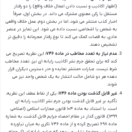
(اظهار اکاذیب و نسبت دادن اعمال خلاف واقع) را دو رفتار
مستقل با رکن معنوی مشترک می داند. در بخش اول، صرفاً
اخبار کذب منتشر می شود، اما در بخش دوم، عمل خلاف واقعی
به شخص یا اشخاصی نسبت داده می شود. این تمایز در عنصر
مادی، به قضات کمک می کند تا نوع رفتار مجرمانه را دقیق تر
تشخیص دهند.
عدم نیاز به تعدد مخاطب در ماده ۷۴۶:
این نظریه تصریح می
کند که برای تحقق جرم نشر اکاذیب رایانه ای نیز، تعدد مخاطب
شرط نیست. عبارات «منتشر نماید» و «در دسترس دیگران قرار
دهد» هر دو شامل حالت انتشار به یک شخص واحد نیز می
شوند.
غیر قابل گذشت بودن ماده ۷۴۶:
یکی از نقاط عطف این نظریه،
تأکید بر غیر قابل گذشت بودن جرم نشر اکاذیب رایانه ای
است. با استناد به ماده ۱۰۴ قانون مجازات اسلامی (اصلاحی
۱۳۹۹)، قانون گذار در مقام احصاء جرایم قابل گذشت، به شماره
ماده ۶۹۸ تصریح کرده و از ماده ۷۴۶ ذکری به میان نیاورده
است. این موضوع نشان می دهد که جرایم رایانه ای (از جمله