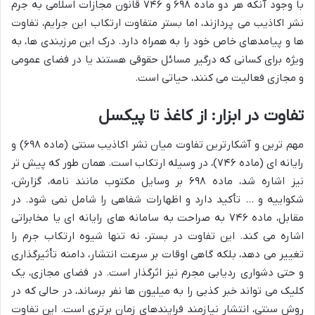
با وجود آنکه هر دو ماده ۶۹۸ و ۷۴۶ قانون مجازات اسلامی به جرم
نشر اکاذیب می پردازند، اما بستر متفاوت ارتکاب این جرایم، تفاوت
ها و پیامدهای خاص خود را به همراه دارد. درک این مرزبندی ها، به
ویژه برای کسانی که درگیر مسائل حقوقی هستند یا در فضای عمومی
و مجازی فعالیت می کنند، حیاتی است.
تفاوت در ابزار: از کاغذ تا پیکسل
مهم ترین و آشکارترین تفاوت میان نشر اکاذیب سنتی (ماده ۶۹۸) و
رایانه ای (ماده ۷۴۶)، در وسیله ارتکاب است. همان طور که پیش تر
نیز اشاره شد، ماده ۶۹۸ بر وسایل مکتوب مانند نامه، گزارش،
شکواییه و … تأکید دارد و اظهارات شفاهی را شامل نمی شود. در
مقابل، ماده ۷۴۶ به صراحت به سامانه های رایانه ای یا مخابراتی
اشاره می کند. این تفاوت در بستر، نه تنها شیوه ارتکاب جرم را
تغییر می دهد، بلکه گاهی اوقات بر سرعت انتشار، دامنه تأثیرگذاری
و حتی دشواری ردیابی مجرم نیز اثرگذار است. در فضای مجازی، یک
کلیک می تواند خبر کذبی را به میلیون ها نفر برساند، در حالی که در
روش سنتی، انتشار نیازمند فرایندهای زمان برتری است. این تفاوت