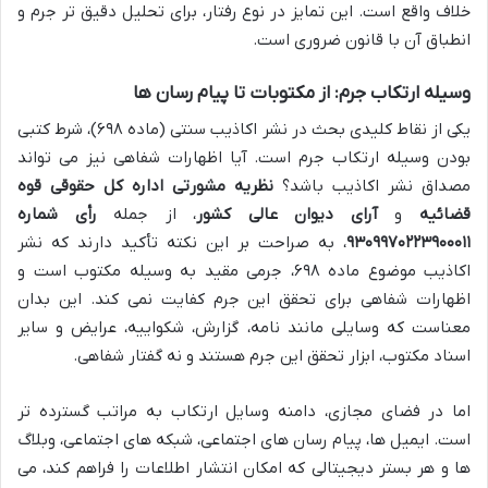
خلاف واقع است. این تمایز در نوع رفتار، برای تحلیل دقیق تر جرم و
انطباق آن با قانون ضروری است.
وسیله ارتکاب جرم: از مکتوبات تا پیام رسان ها
یکی از نقاط کلیدی بحث در نشر اکاذیب سنتی (ماده ۶۹۸)، شرط کتبی
بودن وسیله ارتکاب جرم است. آیا اظهارات شفاهی نیز می تواند
مصداق نشر اکاذیب باشد؟
نظریه مشورتی اداره کل حقوقی قوه
قضائیه
و
آرای دیوان عالی کشور
، از جمله
رأی شماره
۹۳۰۹۹۷۰۲۲۳۹۰۰۰۱۱
، به صراحت بر این نکته تأکید دارند که نشر
اکاذیب موضوع ماده ۶۹۸، جرمی مقید به وسیله مکتوب است و
اظهارات شفاهی برای تحقق این جرم کفایت نمی کند. این بدان
معناست که وسایلی مانند نامه، گزارش، شکواییه، عرایض و سایر
اسناد مکتوب، ابزار تحقق این جرم هستند و نه گفتار شفاهی.
اما در فضای مجازی، دامنه وسایل ارتکاب به مراتب گسترده تر
است. ایمیل ها، پیام رسان های اجتماعی، شبکه های اجتماعی، وبلاگ
ها و هر بستر دیجیتالی که امکان انتشار اطلاعات را فراهم کند، می