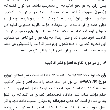
پس ازآن به هر نحو شاکی به آن دسترسی داشته می توان گفت که
((نشر)) صورت گرفته است، مضافاً اینکه در جرم نشر اکاذیب
موضوعیت بزه بر نوع آن بار شده و حتی یک عمل و رکن مادی نیز می
توان مصداق آن باشد». این دیدگاه، مؤید نظریه مشورتی اداره کل
حقوقی قوه قضائیه است که تعدد مخاطب را برای تحقق جرم نشر
اکاذیب شرط نمی داند و حتی ارسال به یک نفر را نیز کافی می شمارد.
این تجربه قضایی، دامنه شمول جرم نشر اکاذیب را گسترش می دهد
و حساسیت فعالیت های ارتباطی افراد را افزایش می دهد.
۴. رای در مورد تفاوت افترا و نشر اکاذیب:
رأی شماره ۹۲۰۹۹۸۲۱۱۲۰۶۶۷ شعبه ۲۲ دادگاه تجدیدنظر استان تهران
مورخ ۱۳۹۴/۰۱/۳۱:
این رأی در ابتدا متهم را بابت افترا و نشر اکاذیب
محکوم کرده بود، اما در مرحله تجدیدنظر، به دلیل فقدان رکن مادی،
حکم برائت صادر شد. دادگاه تجدیدنظر تصریح می کند که بزه افترا
زمانی صادق است که عملی
مجرمانه
به دیگری نسبت داده شود و اگر
عمل جرم نباشد (بلکه اشاعه فحشاء باشد) یا محتویات پرونده