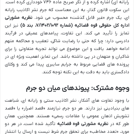
رایانه ای) اشاره کرده و از ذکر صریح ماده ۷۴۶ خودداری کرده است.
این سکوت قانون گذار، به این معناست که جرم نشر اکاذیب رایانه
ای، یک جرم «غیر قابل گذشت» محسوب می شود.
نظریه مشورتی
اداره کل حقوقی قوه قضائیه (شماره ۷/۱۴۰۲/۱۰۹۲، بند ۵)
نیز این
تمایز را تأیید می کند. این تفاوت، پیامدهای عمیقی در فرآیند
دادرسی دارد؛ چرا که حتی با رضایت شاکی، تعقیب و محاکمه متهم
ادامه خواهد یافت و این موضوع می تواند تجربه متفاوتی را برای
شاکیان و متهمان در پی داشته باشد. این تمایز، اهمیت ویژه ای در
پرونده های قضایی مربوط به جرایم سایبری پیدا می کند و وکلای
دادگستری باید به دقت به این نکته توجه کنند.
وجوه مشترک: پیوندهای میان دو جرم
با وجود تفاوت های آشکار، نشر اکاذیب سنتی و رایانه ای، شباهت
های بنیادینی نیز دارند. هر دو جرم، نیازمند «قصد اضرار» یا «قصد
تشویش اذهان عمومی یا مقامات رسمی» هستند. همچنین، همان
طور که در
نظریه مشورتی قوه قضائیه
تأکید شده است، در هر دو
مورد، «تعدد مخاطب» برای تحقق جرم شرط نیست و ارسال یا انتشار