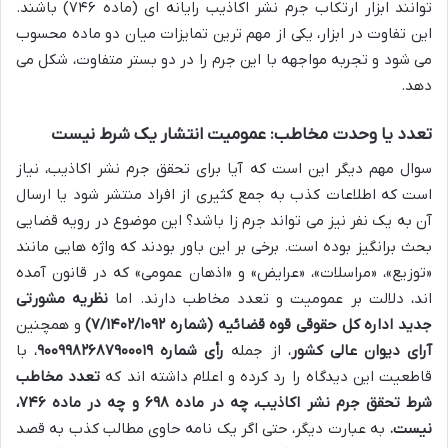
توانند ابزار ارتکاب جرم نشر اکاذیب رایانه ای (ماده ۷۴۶) باشند.
این تفاوت در ابزار، یکی از مهم ترین تمایزات میان دو ماده محسوب
می شود و تجربه مواجهه با این جرم را در دو بستر متفاوت، شکل می
دهد.
تعدد یا وحدت مخاطب: عمومیت انتشار یک شرط نیست
سوال مهم دیگر این است که آیا برای تحقق جرم نشر اکاذیب، نیاز
است که اطلاعات کذب به جمع کثیری از افراد منتشر شود یا ارسال
آن به یک نفر نیز می تواند جرم زا باشد؟ این موضوع در رویه قضایی
بحث برانگیز بوده است. برخی بر این باور بودند که واژه هایی مانند
«توزیع»، «مراسلات»، «عرایض» و «اذهان عمومی» که در قانون آمده
اند، دلالت بر عمومیت و تعدد مخاطب دارند. اما
نظریه مشورتی
جدید اداره کل حقوقی قوه قضائیه (شماره ۷/۱۴۰۲/۱۰۹۲)
و همچنین
آرای دیوان عالی کشور
، از جمله
رأی شماره ۹۰۰۹۹۸۲۶۸۷۹۰۰۰۱۹
، با
قاطعیت این دیدگاه را رد کرده و اعلام داشته اند که
تعدد مخاطب
شرط تحقق جرم نشر اکاذیب، چه در ماده ۶۹۸ و چه در ماده ۷۴۶،
نیست.
به عبارت دیگر، حتی اگر یک نامه حاوی مطالب کذب به قصد