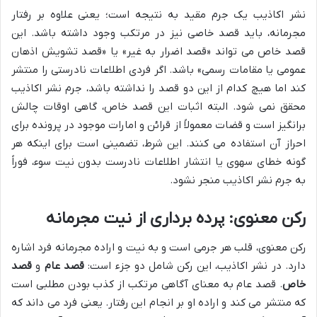
نشر اکاذیب یک جرم مقید به نتیجه است؛ یعنی علاوه بر رفتار
مجرمانه، باید قصد خاصی نیز در مرتکب وجود داشته باشد. این
قصد خاص می تواند «قصد اضرار به غیر» یا «قصد تشویش اذهان
عمومی یا مقامات رسمی» باشد. اگر فردی اطلاعات نادرستی را منتشر
کند اما هیچ کدام از این دو قصد را نداشته باشد، جرم نشر اکاذیب
محقق نمی شود. البته اثبات این قصد خاص، گاهی اوقات چالش
برانگیز است و قضات معمولاً از قرائن و امارات موجود در پرونده برای
احراز آن استفاده می کنند. این شرط، تضمینی است برای اینکه هر
گونه خطای سهوی یا انتشار اطلاعات نادرست بدون نیت سوء، فوراً
به جرم نشر اکاذیب منجر نشود.
رکن معنوی: پرده برداری از نیت مجرمانه
رکن معنوی، قلب هر جرمی است و به نیت و اراده مجرمانه فرد اشاره
دارد. در نشر اکاذیب، این رکن شامل دو جزء است:
قصد عام
و
قصد
خاص
. قصد عام به معنای آگاهی مرتکب از کذب بودن مطلبی است
که منتشر می کند و اراده او بر انجام این رفتار. یعنی فرد می داند که