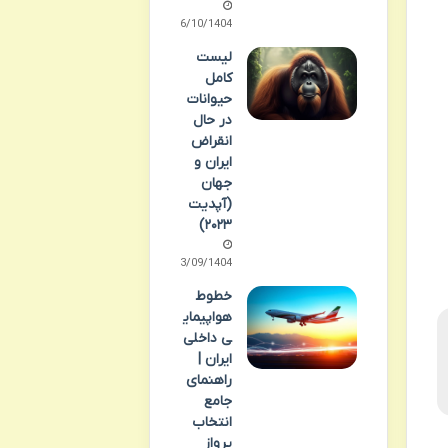
06/10/1404
لیست
کامل
حیوانات
در حال
انقراض
ایران و
جهان
(آپدیت
۲۰۲۳)
23/09/1404
خطوط
هواپیمای
ی داخلی
ایران |
راهنمای
جامع
انتخاب
پرواز