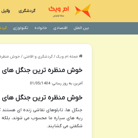
گردشگری
وکیل
بین الملل
اقتصادی
خانواده
تکنولوژی
گردش
مجله ام ویک
/
گردشگری و اقامتی
/
خوش منظره ت
خوش منظره ترین جنگل های دن
آخرین به روز رسانی: 01/05/1404
خوش منظره ترین جنگل های د
جنگل ها، تابلوهای نقاشی زنده ای هستند 
ریه های سیاره ما محسوب می شوند، بلکه ب
شگفتی می گشایند.