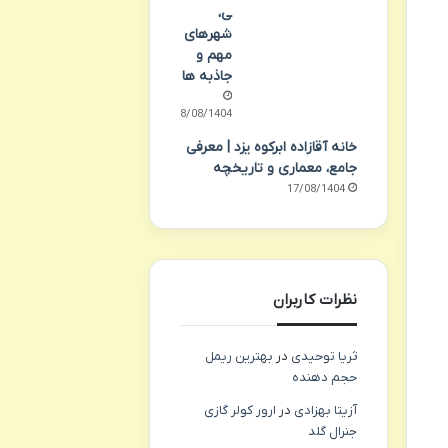
ی،
شهرهای
مهم و
جاذبه ها
18/08/1404
خانه آقازاده ابرکوه یزد | معرفی
جامع، معماری و تاریخچه
17/08/1404
نظرات کاربران
ثریا توحیدی
در
بهترین ریمل
حجم دهنده
آزیتا بهزادی
در
ارور کولر گازی
جنرال گلد