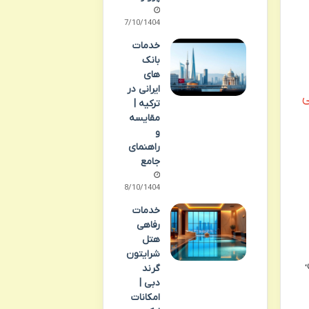
07/10/1404
خدمات
بانک
های
ایرانی در
ی
ترکیه |
مقایسه
و
راهنمای
جامع
08/10/1404
خدمات
رفاهی
هتل
شرایتون
گرند
دبی |
امکانات