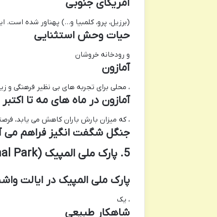
آمریکای جنوبی
(برزیل، پرو، کلمبیا و…) پهناور شده است. ا
حیات وحش استثنایی
و رودخانه خروشان
آمازون
، محلی برای تجربه های بی نظیر فرهنگی و ز
آمازون در ماه های مه تا اکتبر
، که میزان بارش باران کاهش می یابد، فرصت
جنگل شگفت انگیز فراهم می آو
5. پارک ملی المپیک (Olympic National Park)، ایالت واشنگتن، آمریکا
پارک ملی المپیک در ایالت واشن
، یک
شاهکار طبیعی