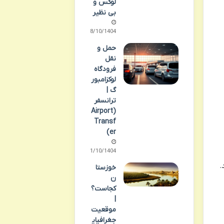
لوکس و
بی نظیر
08/10/1404
حمل و
نقل
فرودگاه
لوکزامبور
گ |
ترانسفر
(Airport
Transf
er)
11/10/1404
.
خوزستا
ن
کجاست؟
|
موقعیت
جغرافیای