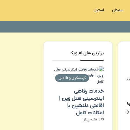
سمنان
استیل
برترین های ام ویک
گردشگری و اقامتی
خدمات رفاهی
اینترسیتی هتل وین |
ا
اقامتی دلنشین با
و
امکانات کامل
3 هفته پیش