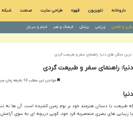
داروخانه
تلویزیون
قهوه
طراحی سایت
صنعت
شبکه
گری و اقامتی
ورزشی
پزشکی
فرهنگ و هنر
فیلم و سریال
رین جنگل های دنیا: راهنمای سفر و طبیعت گردی
یا: راهنمای سفر و طبیعت گردی
خواندن این مطلب 10 دقیقه زمان میبرد
نیا
که طبیعت با دستان هنرمند خود بر بوم زمین کشیده است. آن ها نه تنه
ا زیبایی های بصری منحصربه فرد خود، گویی دریچه ای به سوی آرامش 