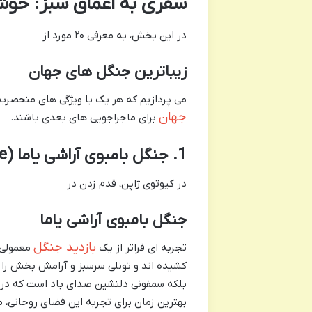
سفری به اعماق سبز: خو
در این بخش، به معرفی ۲۰ مورد از
زیباترین جنگل های جهان
می پردازیم که هر یک با ویژگی های منحصربه
جهان
برای ماجراجویی های بعدی باشند.
1. جنگل بامبوی آراشی یاما (Arashiyama Bamboo Grove)، کیوتو، ژاپن
در کیوتوی ژاپن، قدم زدن در
جنگل بامبوی آراشی یاما
بازدید جنگل
تجربه ای فراتر از یک
معمولی 
کشیده اند و تونلی سرسبز و آرامش بخش را ای
بلکه سمفونی دلنشین صدای باد است که در می
بهترین زمان برای تجربه این فضای روحانی، 