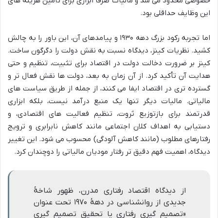
خصوصی محدود می شد و مالیات صرفاً ابزاری برای تأمین هزینه های
این وظایف حداقلی بود.
اما تجربه رکود بزرگ دهه ۱۹۳۰ و پیامدهای آن، این باور را به چالش
کشید. نظریات کینز، دیدگاه نسبت به نقش دولت را دگرگون ساخت.
کینز بر ضرورت دخالت دولت در اقتصاد برای تثبیت، تنظیم و حتی
هدایت آن تأکید کرد. از آن زمان به بعد، دولت ها نقش فعال تر و
گسترده تری در اقتصاد ایفا می کنند، از جمله از طریق سیاست های
مالیاتی. مالیات دیگر تنها یک منبع درآمد نیست، بلکه ابزاری
قدرتمند برای بازتوزیع ثروت، تنظیم فعالیت های اقتصادی، و
دستیابی به اهداف کلان اجتماعی مانند کاهش نابرابری و ترویج
رفتارهای مطلوب (مانند کاهش آلودگی) محسوب می شود. این تغییر
دیدگاه، اهمیت فهم دقیق تر رفتار مودیان مالیاتی را دوچندان کرد.
از دیدگاه اقتصاد رفتاری مدرن، ظهور شاخهٔ
جدیدی از روانشناسی در دههٔ ۱۹۷۰ تحت عنوان
«تصمیم گیری رفتاری یا تحقیق تصمیم گیری