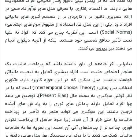
بنا شده اند که در پیش بینی دقیق رفتار مالیاتی افراد، محدودیت
هایی دارند. اما اقتصاد رفتاری، با معرفی مدل های نوآورانه، سعی در
ارائه تصویری دقیق تر و کاربردی تر از تصمیم گیری های مالیاتی
افراد دارد. یکی از این مدل ها، استفاده از مفهوم «نرم های اجتماعی»
(Social Norms) است. این نظریه بیان می کند که افراد نه تنها
تحت تأثیر منافع شخصی خود هستند، بلکه از آنچه دیگران انجام
می دهند نیز پیروی می کنند.
بنابراین، اگر جامعه ای باور داشته باشد که پرداخت مالیات یک
هنجار اجتماعی مثبت است، افراد بیشتری تمایل به تبعیت مالیاتی
خواهند داشت. مدل دیگری که در این حوزه کاربرد دارد، «تئوری
انتخاب بین زمانی» (Intertemporal Choice Theory) است که با در
نظر گرفتن سوگیری به سمت حال (Present Bias)، توضیح می دهد
چرا افراد تمایل دارند پاداش های فوری را به پاداش های آینده
ترجیح دهند. این سوگیری می تواند منجر به تأخیر در پرداخت
مالیات یا حتی فرار از آن شود، زیرا سود حاصل از پرداخت نکردن
فوری، جذاب تر از پیامدهای آتی آن است. این نظریه ها به مقامات
مالیاتی کمک می کنند تا با درک این پیچیدگی ها، مدل هایی دقیق تر