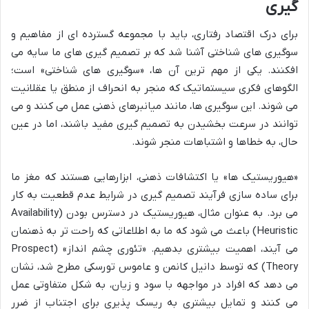
گیری
برای درک اقتصاد رفتاری، باید با مجموعه گسترده ای از مفاهیم و
سوگیری های شناختی آشنا شد که بر تصمیم گیری های ما سایه می
افکنند. یکی از مهم ترین آن ها، «سوگیری های شناختی» است؛
الگوهای فکری سیستماتیک که منجر به انحراف از منطق یا عقلانیت
می شوند. این سوگیری ها، مانند میانبرهای ذهنی عمل می کنند و می
توانند در سرعت بخشیدن به تصمیم گیری مفید باشند، اما در عین
حال، به خطاها و اشتباهات منجر شوند.
«هیوریستیک ها» یا اکتشافات ذهنی، ابزارهایی هستند که مغز ما
برای ساده سازی فرآیند تصمیم گیری در شرایط عدم قطعیت به کار
می برد. به عنوان مثال، هیوریستیک در دسترس بودن (Availability
Heuristic) باعث می شود که ما به اطلاعاتی که راحت تر به ذهنمان
می آیند، اهمیت بیشتری بدهیم. «تئوری چشم انداز» (Prospect
Theory) که توسط دانیل کانمن و عاموس تورسکی مطرح شد، نشان
می دهد که افراد در مواجهه با سود و زیان، به شکل متفاوتی عمل
می کنند و تمایل بیشتری به ریسک پذیری برای اجتناب از ضرر