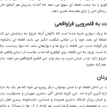
 کوکورو را به سمت نقطه ای سوق می دهد که آماده پذیرش هر اتفاق خار
ر زندگی اش را برای همیشه تغییر دهد.
ت به قلمرویی فراواقعی
ینه بزرگ دیواری خیره شده است که ناگهان آینه شروع به درخشش می کند
لحظه ای بعد، خود را در مکانی شگفت انگیز می یابد: قلعه ای باشکوه 
رار گرفته است. این قلعه، با برج ها و دیوارهای بلند، نه تنها زیباست، بلک
ه است. ورود به این قلعه، برای کوکورو که مدت هاست از دنیای واقعی فرا
 تازه. او در میان حیرت و بیم، وارد این قلمرو فراواقعی می شود، جای
هم گره بخورد.
دان
 در داخل قلعه، او با شش نوجوان دیگر روبرو می شود که هر یک به دلیل
ناره گیری کرده اند. این گروه شامل آکی، دختری مهربان و مسئولیت پذیر
ريون، پسری مرموز و آرام؛ سوبارو، شوخ طبع و خیال پرداز؛ فūکا، دختری هنرمند و حساس؛ ماسامونه، پسری اهل ب
ترین و معصوم ترین عضو گروه است. هر کدام از آن ها با مسائل و چال