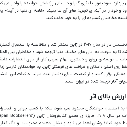
پردازد. سوجیمورا با نثری گیرا و داستانی پرکشش، خواننده را وادار می کن
و خود را در آینه ی تجربه های آن ها ببیند. «قلعه ای تنها در آینه» یک
نسته مخاطبان گسترده ای را به خود جذب کند.
«قلعه ای تنها در آینه» (Kagami no Kojo) نخستین بار در سال ۲۰۱۷ در ژاپن منتشر شد و بلافاصله با استقبال گست
 تا به سرعت به زبان های مختلف دنیا ترجمه شود و مخاطبان بین الملل
 کتاب با ترجمه ی روان و دلنشین الهام صیفی کار، از سوی انتشارات دان
ظ روح اصلی داستان و ظرافت های فرهنگی ژاپن، به خوانندگان فارسی زبا
میقی برقرار کنند و از کیفیت بالای نوشتار لذت ببرند. جزئیات این انتشار
ان آثار ترجمه شده در ایران است.
ارزش بالای اثر
 به استقبال خوانندگان محدود نمی شود، بلکه با کسب جوایز و افتخارا
متعدد نیز مهر تأیید خورده است. این کتاب در سال ۲۰۱۸، جایزه ی معتبر کتابفروشان ژاپن (ooksellers
که توسط خود کتابفروشان اهدا می شود و نشان دهنده محبوبیت و تأثیرگذار