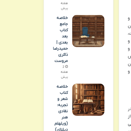
هفته
پیش
خلاصه
و
جامع
ن
کتاب
،
بعد
و
بعدی |
و
حمیدرضا
ذاکری
ش
مروست
ن
2
و
هفته
پیش
خلاصه
کتاب
شعر و
تجربه:
ر
نقادی
ز
هنر
(ویلهلم
ی
دیلتای)