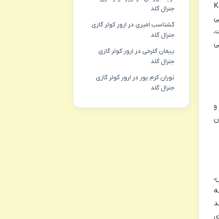
Kadokawa 
جنرال گلد
ی
گشتاسب امیری
در
ارور کولر گازی
،
جنرال گلد
ی
پیمان گلرخی
در
ارور کولر گازی
جنرال گلد
توران کرم پور
در
ارور کولر گازی
جنرال گلد
و
ن
،
ه
د
ی