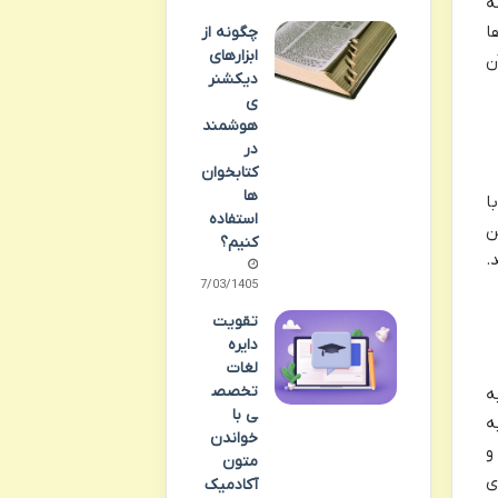
ه
ا
چگونه از
ابزارهای
ن
دیکشنر
ی
هوشمند
در
کتابخوان‌
ها
ا
استفاده
ن
کنیم؟
.
07/03/1405
تقویت
دایره
لغات
تخصص
 به
ی با
ه
خواندن
و
متون
ی
آکادمیک