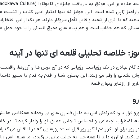
گسترده ی اثر در میان جامعه کتابخوان است. علاوه بر این، موفق به دریافت جایزه ی کادوکاوا (Culture
سرارآمیز ژاپن شده است. این جوایز نه تنها اعتبار ادبی کتاب را تثبیت م
دهند که با اثری ارزشمند و قابل تأمل سروکار دارند. هر یک از این افتخارات
استانی که هم جذاب است و هم پیام های عمیق انسانی را با خود حمل م
وز: خلاصه تحلیلی قلعه ای تنها در آینه
ند گام نهادن در یک رؤیاست؛ رؤیایی که در آن ترس ها و آرزوها، واقعیت 
ش نشدنی را رقم می زنند. این بخش، شما را قدم به قدم با مسیر داستا
داری از رازهای پنهان قلعه.
رو
رو قرار دارد که زندگی اش به دلیل قلدری های بی رحمانه همکلاسی هایش
 اضطراب اجتماعی و احساس تنهایی عمیق، او را وادار کرده تا در خان
 روز برای او تکرار غم انگیز روز قبل است؛ روزهایی که در اتاقش می گذران
کند. او آرزو دارد تا همه چیز به حالت عادی بازگردد، اما هیچ راهی برا