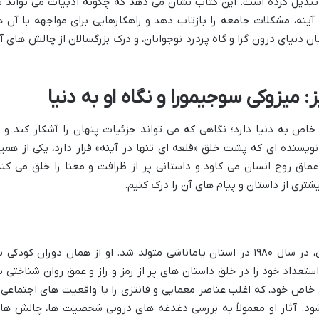
 تبدیل کرده است. این کتاب نشان می دهد که چگونه ادبیات می تواند ن
آینه، مشکلات جامعه را بازتاب دهد و راهکارهایی برای مواجهه با آن ه
ان دنیای درون گرا و گاه پردرد نوجوانان، و درک بزرگسالان از چالش های آ
 میزوکی سوجیمورا و نگاه او به دنیا
اص به دنیا دارد؛ نگاهی که می تواند جزئیات پنهان را آشکار کند و ب
نویسنده ای که پشت خلق «قلعه ای تنها در آینه» قرار دارد، یکی از همی
ماق روح انسان می کاود و داستانی پر از ظرافت و معنا را خلق می کند
شتری از داستان و پیام های آن را درک کنیم.
میزوکی سوجیمورا، نویسنده برجسته ی ژاپنی، در سال ۱۹۸۰ در استان یاماناشی متولد شد. او از همان دوران کودکی
ستعداد خود را در خلق داستان های پر از رمز و راز و عمق روان شناختی ب
اص خود، که اغلب عناصر معمایی و فانتزی را با واقعیت های اجتماعی 
ود. آثار او معمولاً به بررسی دغدغه های درونی شخصیت ها، چالش ها