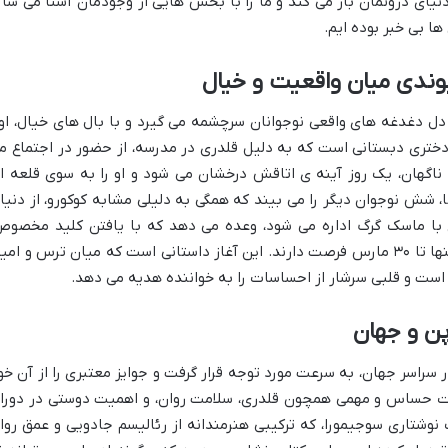
نیای درونمان باز می کند و ما را با بخش هایی از وجودمان آشنا می ساز
ا بی خبر بوده ایم.
وندی میان واقعیت و خیال
 دل دغدغه های واقعی نوجوانان سرچشمه می گیرد و با بال های خیال، او
، دختری دبستانی است که به دلیل قلدری در مدرسه، از حضور در اجتماع م
ناگهان، یک روز آینه ی اتاقش درخشان می شود و او را به سوی قلعه ا
ا، شش نوجوان دیگر را می بیند که همگی به دلیلی مشابه کوکورو، از دنیا
ی با ماسک گرگ اداره می شود، وعده می دهد که با یافتن کلید مخصوص
آرزوی یکی از آن ها برآورده خواهد شد، اما تنها تا ۳۰ مارس فرصت دارند. این آغاز داستانی است که میان ترس و امی
ن است و قلبی سرشار از احساسات را به خواننده هدیه می دهد.
پن و جهان
در سراسر جهان، به سرعت مورد توجه قرار گرفت و جوایز معتبری را از آن خو
عات حساس و مهمی همچون قلدری، سلامت روان، و اهمیت دوستی در دورا
نوشتاری سوجیمورا، که ترکیبی هنرمندانه از رئالیسم جادویی و عمق روا