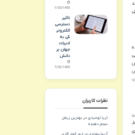
د
01/03/1405
ی
تاثیر
دسترسی
الکترونی
کی به
ادبیات
رده
جهان بر
ی
دانش
ش
27/02/1405
ن
،
نظرات کاربران
ت
ثریا توحیدی
در
بهترین ریمل
Japan B’
حجم دهنده
ی
آزیتا بهزادی
در
ارور کولر گازی