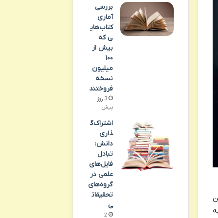
بررسی
آماری
کتاب‌های
ی که
بیش از
۱۰۰
میلیون
نسخه
فروختند
3 روز
پیش
اشتراک‌گ
ذاری
دانش:
تبادل
فایل‌های
علمی در
گروه‌های
تحقیقات
ن
ی
ه
2