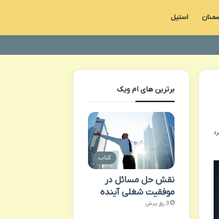
منان
استیل
برترین های ام ویک
کتاب
نقش حل مسائل در
موفقیت شغلی آینده
3 روز پیش