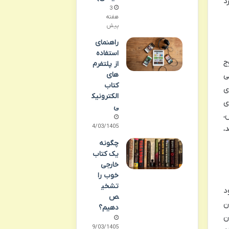
د
3
هفته
پیش
راهنمای
استفاده
ج
از پلتفرم
های
ی
کتاب
ی
الکترونیک
ی
ی
،
24/03/1405
د،
چگونه
یک کتاب
خارجی
خوب را
تشخی
د
ص
ن
دهیم؟
ن
19/03/1405