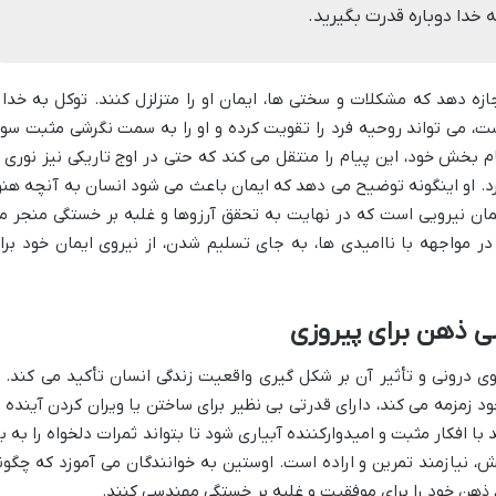
به خدا دوباره قدرت بگیرید.
ازه دهد که مشکلات و سختی ها، ایمان او را متزلزل کنند. توکل به خدا 
ت، می تواند روحیه فرد را تقویت کرده و او را به سمت نگرشی مثبت سو
م بخش خود، این پیام را منتقل می کند که حتی در اوج تاریکی نیز نوری ا
د. او اینگونه توضیح می دهد که ایمان باعث می شود انسان به آنچه هنو
همان نیرویی است که در نهایت به تحقق آرزوها و غلبه بر خستگی منجر م
در مواجهه با ناامیدی ها، به جای تسلیم شدن، از نیروی ایمان خود برا
 ذهن برای پیروزی
 درونی و تأثیر آن بر شکل گیری واقعیت زندگی انسان تأکید می کند. ا
 زمزمه می کند، دارای قدرتی بی نظیر برای ساختن یا ویران کردن آینده ا
 افکار مثبت و امیدوارکننده آبیاری شود تا بتواند ثمرات دلخواه را به با
خش، نیازمند تمرین و اراده است. اوستین به خوانندگان می آموزد که چگون
، ذهن خود را برای موفقیت و غلبه بر خستگی مهندسی کنند.