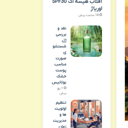
آفتاب هیسه اک SPF30
اوریاژ
18 ساعت پیش
نقد و
بررسی
ژل
شستشو
ی
صورت
مناسب
پوست
خشک
بوتانیس
1 روز
پیش
تنظیم
اولویت
ها و
مدیریت
زمان