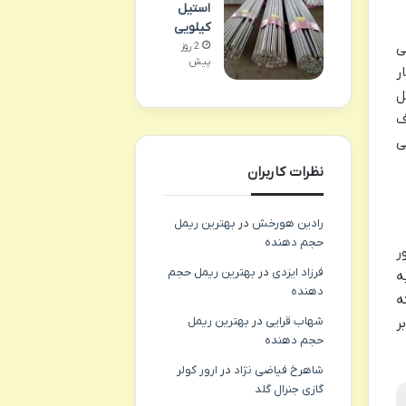
استیل
کیلویی
2 روز
ی
پیش
ر
ل
ف
ی
نظرات کاربران
رادین هورخش
در
بهترین ریمل
حجم دهنده
ر
فرزاد ایزدی
در
بهترین ریمل حجم
ه
دهنده
ه
شهاب قرایی
در
بهترین ریمل
ر
حجم دهنده
شاهرخ فیاضی نژاد
در
ارور کولر
گازی جنرال گلد