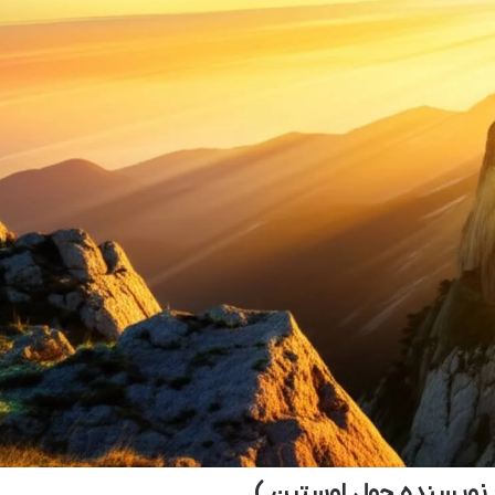
 نویسنده جول اوستین )