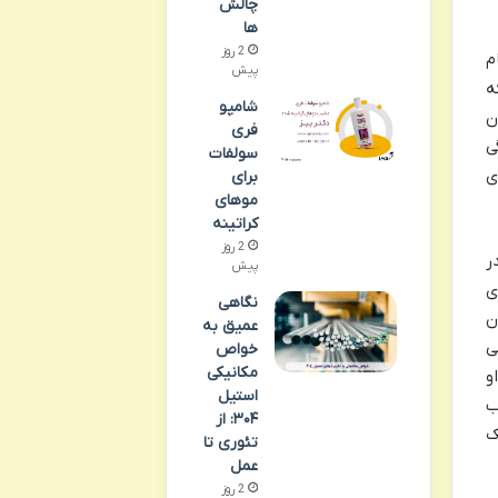
چالش
ها
2 روز
م
پیش
ه
شامپو
ن
فری
ی
سولفات
ی
برای
موهای
کراتینه
2 روز
ر
پیش
ی
نگاهی
ن
عمیق به
ی
خواص
مکانیکی
و
استیل
ب
۳۰۴: از
ک
تئوری تا
عمل
2 روز