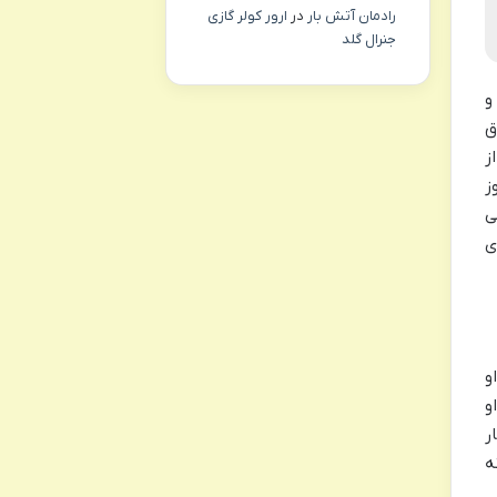
رادمان آتش بار
در
ارور کولر گازی
جنرال گلد
و
ق
ز
ز
ی
ی
و
و
ر
ه