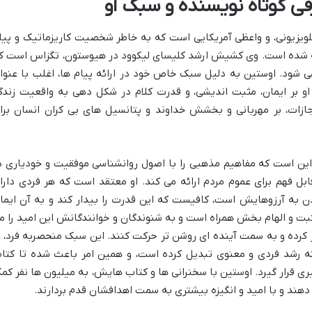
 کوتاه نویسنده و سبک او
ویزیونی، و واعظی آمریکایی است که به خاطر شخصیت کاریزماتیک و پیا
 شده است. وی کشیش ارشد کلیسای لیکوود در هیوستون، تگزاس است ک
 شود. اوستین به دلیل سبک خاص خود در ارائه پیام ها، اغلب با عنوا
 بر ایمان، مثبت اندیشی، و قدرت کلام در شکل دهی به واقعیت زندگ
مجازات، بر مهربانی و بخشش خداوند و پتانسیل های بی کران انسان برا
 این است که مفاهیم مذهبی را با اصول روانشناسی موفقیت و خودیاری د
ابل فهم برای عموم مردم ارائه می کند. او معتقد است که هر فردی دارا
دن به آرزوهایش است، کافیست که این قدرت را بیدار کند و به آن ایما
مثبت و الهام بخش همراه است و به شنوندگان و خوانندگانش این امید را م
 کرده و به سمت آینده ای روشن تر حرکت کنند. این سبک منحصربه فرد، ا
مینه رشد فردی و معنوی تبدیل کرده است، و همین امر باعث شده تا کتا
یری قرار گیرد. اوستین با سخنرانی ها و کتاب هایش، به میلیون ها نفر کم
 دهند و با امید و انگیزه بیشتری به سمت اهدافشان قدم بردارند.