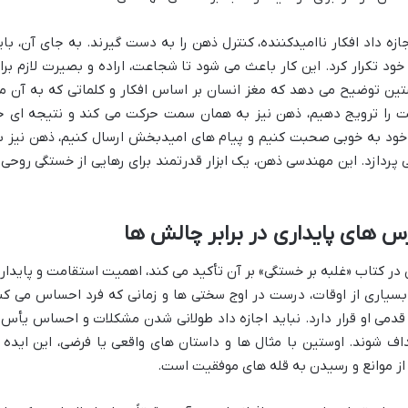
جازه داد افکار ناامیدکننده، کنترل ذهن را به دست گیرند. به جای آن، بای
خود تکرار کرد. این کار باعث می شود تا شجاعت، اراده و بصیرت لازم برا
ستین توضیح می دهد که مغز انسان بر اساس افکار و کلماتی که به آن م
ت را ترویج دهیم، ذهن نیز به همان سمت حرکت می کند و نتیجه ای ج
ا خود به خوبی صحبت کنیم و پیام های امیدبخش ارسال کنیم، ذهن نیز ب
 پردازد. این مهندسی ذهن، یک ابزار قدرتمند برای رهایی از خستگی روحی 
 های پایداری در برابر چالش ها
ر کتاب «غلبه بر خستگی» بر آن تأکید می کند، اهمیت استقامت و پایدار
بسیاری از اوقات، درست در اوج سختی ها و زمانی که فرد احساس می کن
 قدمی او قرار دارد. نباید اجازه داد طولانی شدن مشکلات و احساس یأس 
داف شوند. اوستین با مثال ها و داستان های واقعی یا فرضی، این ایده ر
 از موانع و رسیدن به قله های موفقیت است.