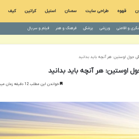
ون
قهوه
طراحی سایت
سمنان
استیل
کراتین
کیف
گری و اقامتی
ورزشی
پزشکی
فرهنگ و هنر
فیلم و سریال
ی جول اوستین: هر آنچه باید بدانید
ل اوستین: هر آنچه باید بدانید
خواندن این مطلب 12 دقیقه زمان میبرد