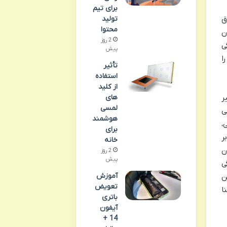
برای تیم
تولید
ق
محتوا
ن
2 روز
ی
پیش
ا
تأثیر
استفاده
از کلید
های
ر
لمسی
ی
هوشمند
،
برای
ر
خانه
ن
2 روز
پیش
ی
آموزش
ن
تعویض
ا
باتری
آیفون
14 +