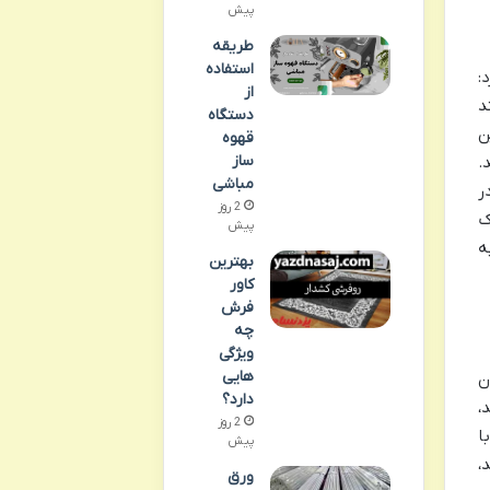
پیش
طریقه
استفاده
:
از
د
دستگاه
ن
قهوه
ساز
.
مباشی
ر
2 روز
ک
پیش
ه
بهترین
کاور
فرش
چه
ویژگی
هایی
ن
دارد؟
،
2 روز
ا
پیش
،
ورق