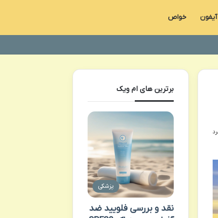
آیفون
خواص
برترین های ام ویک
پزشکی
نقد و بررسی فلویید ضد