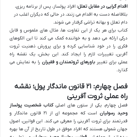
اقدام گرایی در مقابل تعلل:
افراد پولساز، پس از برنامه ریزی،
بلافاصله دست به اقدام می زنند، در حالی که دیگران اغلب در
دام تعلل و بهانه تراشی گرفتار می شوند.
کتاب برای هر یک از این تفاوت ها، مثال های ملموس و قابل
درکی ارائه می دهد و به خواننده کمک می کند تا این الگوهای
فکری را در خود شناسایی کرده و برای پرورش ذهنیت ثروت
آفرین، تغییرات لازم را ایجاد کند. این بخش، یک نقشه راه
عملی برای تغییر
باورهای ثروتمندان و فقیران
را به نمایش می
گذارد.
فصل چهارم: ۲۱ قانون ماندگار پول؛ نقشه
راه عملی ثروت آفرینی
فصل چهارم، یکی از ستون های اصلی
کتاب شخصیت پولساز
وحید رسولیان
است که مجموعه ای از ۲۱ قانون ماندگار و
قدرتمند برای ثروت آفرینی را معرفی می کند. این قوانین، اصول
جهان شمولی هستند که افراد موفق در طول تاریخ از آن ها بهره
برده اند. از جمله این
قوانین پولساز وحید رسولیان
می توان به