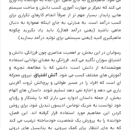
می کند که تمرکز بر مهارت آموزی، کسب دانش و ساخت سیستم
هایی پایدار، بسیار مهم تر از صرفاً انجام کارهای تکراری برای
کسب درآمد است. به عبارتی، به جای اینکه همواره به دنبال
ماهی باشید (یعنی درآمد فعال)، باید یاد بگیرید چگونه
ماهیگیری کنید (یعنی سیستمی برای تولید درآمد بسازید).
رسولیان در این بخش، بر اهمیت عناصری چون فرزانگی، دانش و
اشتیاق سوزان تأکید می کند. فرزانگی به معنای توانایی استفاده
هوشمندانه از دانش است؛ دانشی که با مطالعه، تجربه و
آموزش های مختلف کسب می شود.
آتش اشتیاق
، نیروی محرکه
ای است که افراد را در مسیر طولانی و پرچالش ثروت آفرینی
یاری می دهد و اجازه نمی دهد تسلیم شوند. داستان های الهام
بخش، از جمله داستان ادوارد سی بارنز که با پشتکار و رؤیای
خود توانست به شریک توماس ادیسون تبدیل شود، برای روشن
کردن این مفاهیم مورد استفاده قرار گرفته اند. این فصل،
خواننده را به پرورش یک شخصیت خودساخته ترغیب می کند
که به جای انتظار برای کمک بیرونی، به پتانسیل های درونی