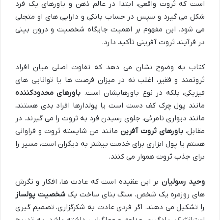
است که ثروت واقعی، ابتدا در عالم ذهن و باورهای یک فرد
شکل می گیرد و سپس در حساب بانکی و دارایی های او متجلی
می شود. این مفهوم بر اهمیت جایگاه شخصیت و درون بینی
در فرآیند ثروت آفرینی تأکید دارد.
کتاب به وضوح نشان می دهد که تفاوت اصلی میان افراد
ثروتمند و فقیر، اغلب نه در میزان فرصت ها یا توانایی های
فیزیکی، بلکه در نوع باورهایشان است.
باورهای محدودکننده
مانند پول چرک کف دست است یا پولدارها افراد بدی هستند،
مانند دیواری نامرئی، جلوی رسیدن فرد به ثروت را می گیرند. در
مقابل،
باورهای ثروت آفرین
مانند من شایسته ثروت و فراوانی
هستم یا پول ابزاری برای خدمت بیشتر به دیگران است، مسیر را
برای جذب ثروت هموار می کنند.
وحید رسولیان
بر این عقیده است که عادت ها، افکار و نگرش
های روزمره یک شخص، سنگ بنای ساخت یک
شخصیت پولساز
را تشکیل می دهند. اگر فردی عادت به شکرگزاری، تصمیم گیری
استراتژیک، یادگیری مداوم و عملگرایی داشته باشد، به تدریج