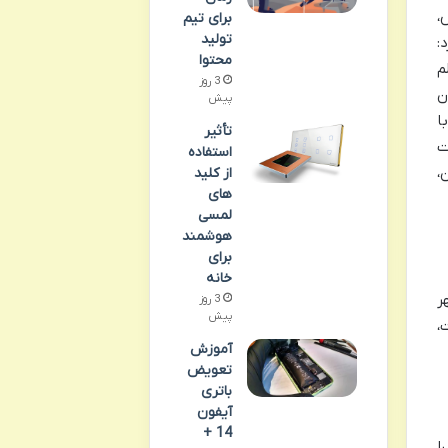
،
برای تیم
تولید
:
محتوا
م
3 روز
ن
پیش
ا
تأثیر
ت
استفاده
،
از کلید
های
لمسی
هوشمند
برای
خانه
ر
3 روز
پیش
،
آموزش
تعویض
باتری
آیفون
14 +
 را