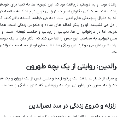
انده بود. او به درستی دریافته بود که این تجربه ها، نه تنها برای خودش
زنده باشند. سبک کلی نگارش امیر خیام را می توان در چند کلمه خلاصه کرد
و نه به دنبال پیچیدگی های ادبی است و نه می خواهد فلسفه بافی کند. قل
بر دل می نشینند. او روایتگر لحظه های ساده و ملموس زندگی است، هما
ریم، اما در بازخوانی آن ها، دنیایی از زیبایی و حکمت نهفته است. او ب
یل تهرانی، به مخاطب این حس را القا می کند که انگار دارد با یک دوس
ت شیرینش می پردازد. این ویژگی ها، کتاب های او، از جمله سد نصرالدین
ست.
لدین: روایتی از یک بچه طهرون
 صرف از خاطرات باشد، یک پرتره زنده و نفس کش از یک دوران و یک شه
نده را به سفری در زمان می برد، به روزهایی که هنوز سادگی و صمیمیت
 زلزله و شروع زندگی در سد نصرالدین
روایت کتاب، از دل یک شب تابستانی عجیب در مرداد ماه سال ۱۳۴۱ آغاز می شود؛ شبی که زمین لرزه ای مهیب، ایران