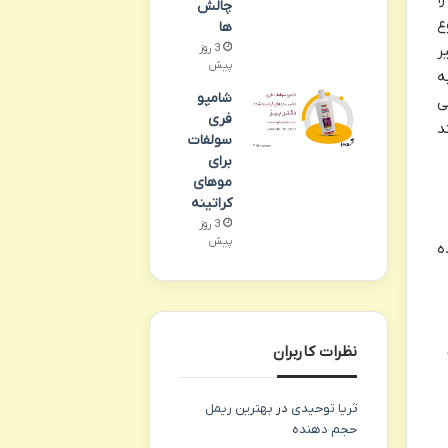
چالش
ع
ها
ر
3 روز
پیش
به
شامپو
۱۳، صحنه اصلی
فری
د
سولفات
برای
موهای
کراتینه
3 روز
پیش
ه
نظرات کاربران
ثریا توحیدی
در
بهترین ریمل
حجم دهنده