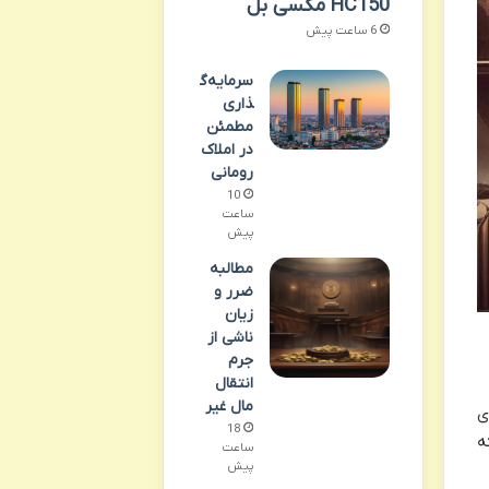
HC150 مکسی بل
6 ساعت پیش
سرمایه‌گ
ذاری
مطمئن
در املاک
رومانی
10
ساعت
پیش
مطالبه
ضرر و
زیان
ناشی از
جرم
انتقال
مال غیر
ی
18
ه
ساعت
پیش