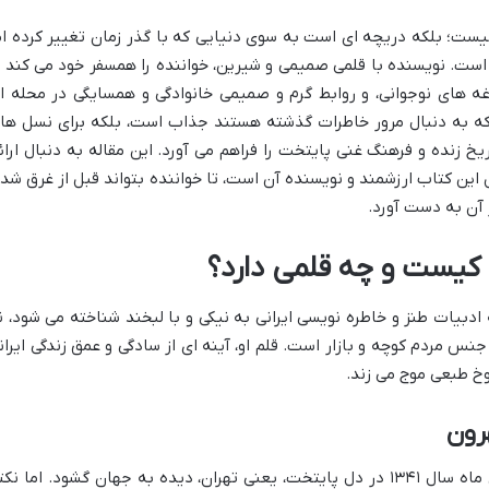
یست؛ بلکه دریچه ای است به سوی دنیایی که با گذر زمان تغییر کرده ام
ست. نویسنده با قلمی صمیمی و شیرین، خواننده را همسفر خود می کند ت
ه های نوجوانی، و روابط گرم و صمیمی خانوادگی و همسایگی در محله ا
ی که به دنبال مرور خاطرات گذشته هستند جذاب است، بلکه برای نسل ها
یخ زنده و فرهنگ غنی پایتخت را فراهم می آورد. این مقاله به دنبال ارائ
ین کتاب ارزشمند و نویسنده آن است، تا خواننده بتواند قبل از غرق شد
 آن به دست آورد.
م کیست و چه قلمی دارد؟
 ادبیات طنز و خاطره نویسی ایرانی به نیکی و با لبخند شناخته می شود، ن
نس مردم کوچه و بازار است. قلم او، آینه ای از سادگی و عمق زندگی ایران
خ طبعی موج می زند.
رون
امیر خیام، با نام کامل «امیر خیام»، در آبان ماه سال ۱۳۴۱ در دل پایتخت، یعنی تهران، دیده به جهان گشود. اما ن