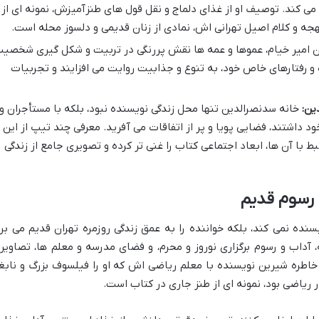
 کند. توصیف او از غذای دلماج و نقل قول های طنزآمیزش، نمونه ای از
هجه و کلام اصیل تهرانی اش، نمادی از زنان قدیمی و دلسوز محله است.
ن امیر خیام، عموها و عمه ها نقش پررنگی در تربیت و شکل گیری شخصی
 و رفتارهای خاص خود، به تنوع و جذابیت روایت می افزایند و تجربیات
ین:
خانه سدنصرالدین تنها محل زندگی نویسنده نبود، بلکه با مستأجران و
د داشتند، فضایی پویا و پر از اتفاقات می آفرید. معرفی چند تیپ از این
ا آن ها، ابعاد اجتماعی کتاب را غنی تر کرده و تصویری جامع از زندگی
و رسوم قدیم
ه نمی کند، بلکه خواننده را به عمق زندگی روزمره تهران قدیم می برد
آداب و رسوم برگزاری نوروز و محرم، و فضای مدرسه و معلم ها، تصاویر
 خاطره شیرین نویسنده با معلم ریاضی اش که او را فیلسوف بزرگ و نابغ
 ریاضی بود، نمونه ای از طنز جاری در کتاب است.