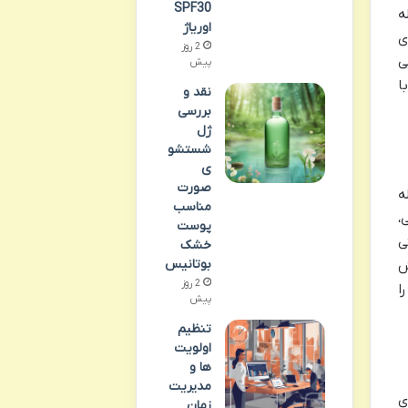
SPF30
ه
اوریاژ
ی
2 روز
ی
پیش
ا
نقد و
بررسی
ژل
شستشو
ی
صورت
ه
مناسب
،
پوست
ی
خشک
بوتانیس
ش
2 روز
ا
پیش
تنظیم
اولویت
ها و
مدیریت
ی
زمان