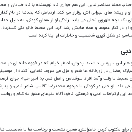
ام، محله سدنصرالدین. این هم جواری نام نویسنده با نام خیابان و محل
و و ریشه های تهرانی اش برقرار می کند، ارتباطی که بعدها در نام گذار
 یک بچه طهرون تجلی می یابد. زندگی او از همان کودکی، به دلیل جدای
او در کنار عموها و عمه هایش رشد کرد. این محیط خانوادگی گسترده، ب
اسی در شکل گیری شخصیت و خاطرات او ایفا کرده است.
دبی
هنر این سرزمین داشتند. پدرش، اصغر خیام، که در قهوه خانه ای در محل
بارک رمضان در زورخانه ها شعر و غزل می سرود، فضایی آکنده از موسیقی
ین محیط، با رفت وآمد افراد سرشناس و اهل هنر، به امیر خیام جوان فرصت
 می داد. او حتی در کودکی با مرحوم محمدرضا آقاسی، شاعر نامی، و پدر
ین ارتباطات ادبی و فرهنگی، ناخودآگاه بذرهای عشق به کلام و روایت ر
خیام برای مکتوب کردن خاطراتش، همین نشست و برخاست ها با شخصیت ها