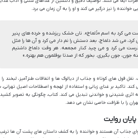
طرات ایفا می کنند. توصیف دقیق و دلنشین از غذاهای سنتی و آداب غذای
واننده را نیز درگیر می کند و او را به آن زمان می برد.
ت می کرد به اسم «دُلماج». نان خشک ریزشده و خرده های پنیر
کرد، می شد دلماج. بعد دستش را نم دار می کرد و آن ها را مثل
رست می کرد و می چید کنار مجمعه. هر وقت دلماج داشتیم
ه جون، جون بگیری. بخور که از صدتا بوقلمون هم بهتره.»
نقل قول های کوتاه و جذاب از دیالوگ ها و اتفاقات طنزآمیز، لبخند را ب
می کند. تاکید بر غنای زبانی و استفاده از لهجه و اصطلاحات اصیل تهرانی، ب
ه اثری شنیدنی و خواندنی تبدیل می کند. کتاب، چگونگی به تصویر کشید
هران را با ظرافت خاصی نشان می دهد.
ایان روایت
ای جذاب آن هستند و خواننده را به کشف داستان های پشت آن ها ترغی