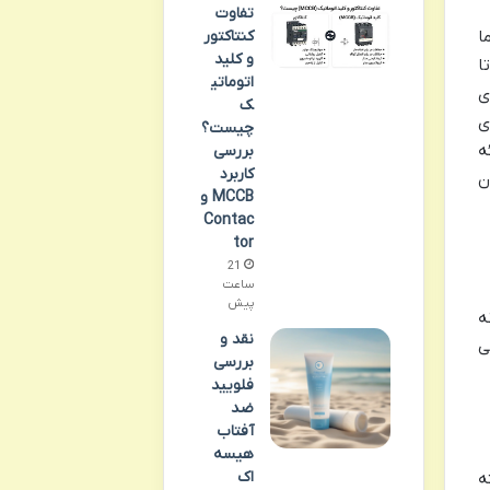
تفاوت
ا
کنتاکتور
و کلید
ا
اتوماتی
ی
ک
ی
چیست؟
ه
بررسی
کاربرد
ن
MCCB و
Contac
tor
21
ساعت
پیش
ه
نقد و
ی
بررسی
فلویید
ضد
آفتاب
هیسه
اک
کته