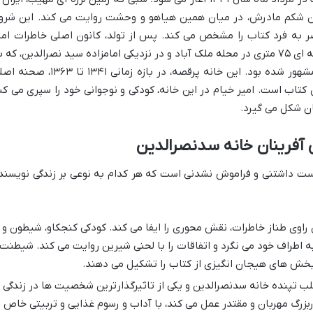
 درون شکم مادرش، در میان همین هیاهو و وحشت روایت می کند. این شرو
صر به فرد کتاب را مشخص می کند. پس از تولد، کانون اصلی خاطرات امی
خیام، خانه سدنصرالدین معرفی می شود. خانه ای ۷۵ متری در محله ملک آباد و در نزدیکی امامزاده سید نصرالدین، که 
دلیل موقعیت جغرافیایی اش، به این نام مشهور شده بود. این خانه پرقصه، در بازه زمانی ۱۳۴۱ تا ۶۳
تاب است. امیر خیام در این خانه، کودکی و نوجوانی خود را سپری می کن
ان شکل می گیرد.
رینان خانه سدنصرالدین
ت داشتنی و فراموش نشدنی است که هر کدام به نوعی بر زندگی نویسند
 راوی طناز خاطرات، نقش محوری را ایفا می کند. کودکی کنجکاو، شیطون و
 اطراف خود می نگرد و اتفاقات را با لحنی شیرین روایت می کند. شیطنت
، بخش های هیجان انگیزی از کتاب را تشکیل می دهند.
ب تپنده خانه سدنصرالدین و یکی از تاثیرگذارترین شخصیت ها در زندگی
زرگ مهربان و مقتدر عمل می کند، با آداب و رسوم غذایی و تربیتی خاص