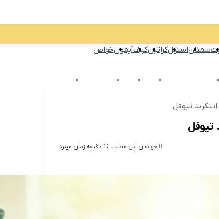
یت
سمنان
استیل
کراتین
کیف
آیفون
خواص
ژی
گردشگری و اقامتی
ورزشی
پزشکی
فرهنگ و هنر
فیلم و سریال
اینگرید تیوفل
 تیوفل
خواندن این مطلب 13 دقیقه زمان میبرد