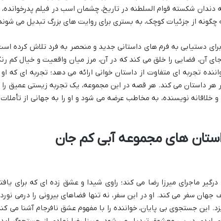
دندان شکسته قوام السلطنه در تاریخ، چشمان اسب در فیلم پدرخوانده، ی
 چگونه از جزئیات کوچک، به بستری برای روایت های بزرگ تبدیل می شوند
برای دستیابی به فرم های داستانی جدید و منحصر به فرد تلاش کرده است
ای آن، فضایی را خلق می کند که در آن، مرز میان واقعیت و خیال کم رن
ننده تجربه ای متفاوت از داستان خوانی ارائه می دهد؛ تجربه ای که او ر
ر هر داستان می کند. هر قصه در این مجموعه، یک تجربه زیستی عمیق را ب
 خلاقانه نویسنده، به مخاطب عرضه می شود و او را به جهانی از تأملات 
استان های مجموعه آبی کم جان
ا درگیر ماجرای میرزا رضا می کند؛ راوی شیدا و عشق زده ای که برای یافت
جهان سفر می کند. او در این سفر، نه تنها فضاهای بیرونی را درمی نوردد
یزد. این جستجوی بی پایان، خواننده را با مفهوم عشق نافرجام آشنا می کند
 ابدی در پی معشوق تبدیل می شود. میرزا رضا نمادی از جستجوگر ابد