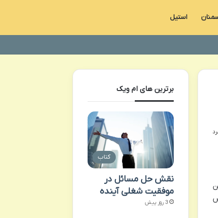
منان
استیل
برترین های ام ویک
کتاب
نقش حل مسائل در
ن
موفقیت شغلی آینده
ص
3 روز پیش