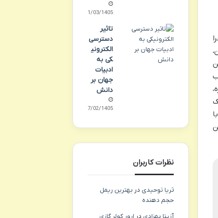
01/03/1405
تاثیر
ا
دسترسی
الکترونی
،
کی به
ن
ادبیات
ب
جهان بر
،
دانش
ک
27/02/1405
ا
ن
نظرات کاربران
ثریا توحیدی
در
بهترین ریمل
حجم دهنده
آزیتا بهزادی
در
ارور کولر گازی