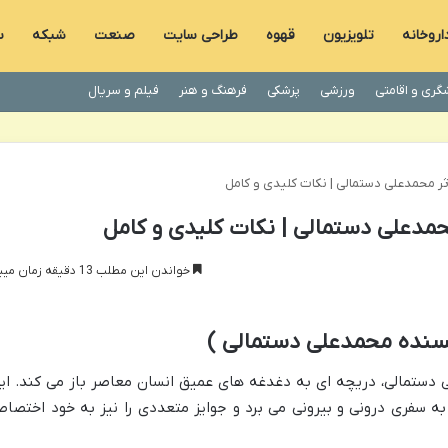
اروخانه
تلویزیون
قهوه
طراحی سایت
صنعت
شبکه
س
گری و اقامتی
ورزشی
پزشکی
فرهنگ و هنر
فیلم و سریال
ثر محمدعلی دستمالی | نکات کلیدی و کامل
حمدعلی دستمالی | نکات کلیدی و کامل
خواندن این مطلب 13 دقیقه زمان میبرد
یسنده محمدعلی دستمالی )
 دستمالی، دریچه ای به دغدغه های عمیق انسان معاصر باز می کند. ای
طب را به سفری درونی و بیرونی می برد و جوایز متعددی را نیز به خود اختصا