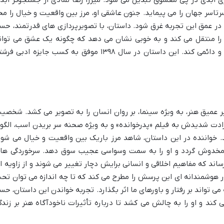
اسر جهان را می پیماید. جنون عاشقی او، مرز بین واقعیت و خیال را مح
 در عمق این تجربه غرق شود. داستان، با تصویرپردازی های قدرتمند، حس
 را منتقل می کند و به خوبی نشان می دهد که چگونه یک عشق می توان
زندگی یک فرد را دستخوش تغییرات اساسی و دائمی کند. این داستان در سال ۱۳۹۸ موفق به کسب جایزه ادبی 
 عمیق هنر، به ویژه سینما، بر روان انسان را به تصویر می کشد. شخصی
دت شدیدش به فیلم «پدرخوانده» و به ویژه صحنه سر بریدن اسب، الگو
د. خواننده در این داستان، شاهد مرز باریک بین واقعیت و خیال می شود
 مخدوش گردد و او را به سمت وسواسی عجیب سوق دهد. سرخوردگی ها
ند که مفاهیم اخلاقی و انسانی برایش دچار تغییر می شوند و از زاویه ا
ر هوشمندانه ای این پرسش را مطرح می کند که تا چه اندازه می توان تح
 می تواند بر رفتار و باورهای ما اثر بگذارد. تجربه خواندن این داستان، حس
ند و او را به چالش می کشد تا درباره تأثیرات ناخودآگاه هنر بر زندگ