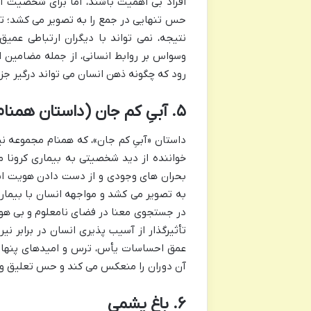
افراد بی اهمیت باشند، اما برای شخصیت ا
حس تنهایی در جمع را به تصویر می کشد؛ تنه
نتیجه، نمی تواند با دیگران ارتباطی عمی
وسواس بر روابط انسانی، از جمله مضامین 
رود که چگونه ذهن انسان می تواند درگیر جزئ
۵. آبیِ کم جان (داستان همنام مجموعه)
داستان «آبیِ کم جان»، که همنام مجموعه نی
خواننده از دید شخصیتی به بیماری کرونا مب
بحران های وجودی و از دست دادن هویت است.
به تصویر می کشد و مواجهه انسان با بیماری
در جستجوی معنا در فضای نامعلوم و بی هویت
تأثیرگذار از آسیب پذیری انسان در برابر نیر
عمق احساسات یأس، ترس و امیدهای پنهان 
آن دوران را منعکس می کند و حس تعلیق و س
۶. باغ یشمی