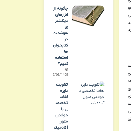
و
چگونه از
ابزارهای
ی
دیکشنر
د
ی
فرشته
هوشمند
در
کتابخوان‌
ها
استفاده
کنیم؟
ت
ی
07/03/1405
؛
تقویت
ی
دایره
ی
لغات
تخصص
ت
ی با
ی
خواندن
ی
متون
آکادمیک