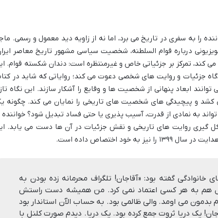
 را به سفری در تاریخ می برد، اما نه از زاویه دید معمول و رسمی. ماجر
یزیونی درباره قوام السلطنه، شخصیت سیاسی مشهور تاریخ معاصر ایران
 می کند، تمرکز بر جزئیاتی خاص و غیرمنتظره است: دندان شکسته قوام. ای
دیدگاه جزئیات و روایت های شخصی دعوت می کند؛ روایاتی که شاید در کتا
توانند ابعاد پنهانی از شخصیت ها و وقایع را آشکار سازند. این نگاه تازه
ی کشد و پیچیدگی های شخصیت های تاریخی را نمایان می کند. چگونه ی
اند به نمادی از قدرت، آسیب پذیری یا حتی فساد تبدیل شود؟ خواننده ب
شکل گیری روایت های تاریخی و نقش جزئیات در آن ها دست می یابد. ای
ه خود اختصاص داده است.
اى خانوادگى گفته بود: «آقاجان! تلگراف محرمانه زده بودن به
ل هم به هر کسى اعتماد نمى کرد. من همیشه دست راستش
م بدمون مى اومد. والى ظالمى بود. به حساب الآن استاندار بود
ان! یک دریا ثروت جمع کرده بود. یک دریا. دیدم صورت کلنل با