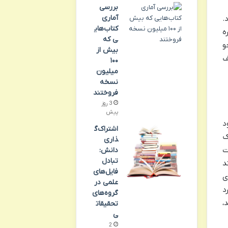
بررسی
آماری
.
کتاب‌های
ه
ی که
و
بیش از
ف
۱۰۰
میلیون
نسخه
فروختند
3 روز
پیش
د
اشتراک‌گ
ک
ذاری
ت
دانش:
تبادل
د
فایل‌های
ی
علمی در
د
گروه‌های
،
تحقیقات
ی
2