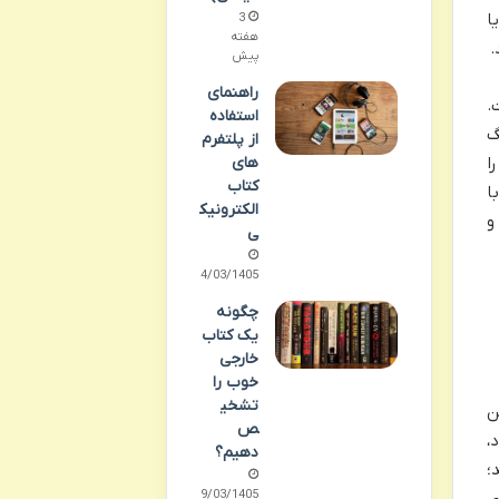
ا
3
هفته
.
پیش
راهنمای
.
استفاده
گ
از پلتفرم
ا
های
کتاب
ا
الکترونیک
و
ی
24/03/1405
چگونه
یک کتاب
خارجی
خوب را
تشخی
ن
ص
،
دهیم؟
؛
19/03/1405
ی