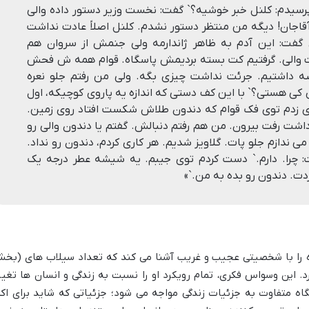
سیدم: کلنل خبر خوشیه؟` گفت: نخست وزیر دستور داده والى
قاجان! دیگه من منتظر دستور نشدم. کلنل اصلاً عادت نداشت
فت: این آدم به ظاهر ژاندارمه ولى جنمش از سروان هم
ارت والى. گرفتیم کت بسته بردیمش پاسگاه. قوام همه ش فحش
رضه داشتیم. جرئت نداشت چیزى بگه. ولى من رفتم جلو نعره
ى کى هستى؟` با این کف دستى که اندازه یه پاروى کوچیکه، اول
ى زدم توى فک قوام که دندون طلاش شکست افتاد روى زمین.
رداشت رفت بیرون. من هم رفتم دنبالش. گفتم یا دندون والى رو
مى ندازم جلو پات. گلاویز شدیم. هر کارى کردم، دندون رو نداد.
ت: چرا. دارم.` دست کردم توى جیبم. یه شیشه عطر درجه یک
مزدت. دندون رو بده به من.`»
ده را با شخصیتی عجیب و غریب آشنا می کند که تعداد سیلاب های (بخ
 این وسواس فکری، تمام رویکرد او را نسبت به زندگی و انسان ها تغیی
گاه متفاوت به جزئیات زندگی مواجه می شود؛ جزئیاتی که شاید برای اکث