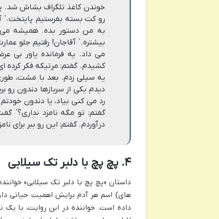
خوندن کاغذ تلگراف بشاش شد. پر
رو کت بسته بفرستیم پایتخت.` آ
به من دستور بده. همیشه مى گ
بیشتره.` آقاجان! رفتیم جلو عم
مى داد. یه فرمانده یاور بى ع
کشیدم. گفتم: مرتیکه فکر کرده ا
یه سیلى زدم. بعد با مشت، طور
دیدم یکى از سربازها دندون رو ب
رد مى کنى بیاد، یا دندون خودتم 
گفتم: تو مگه نامزد ندارى؟` گف
درآوردم. گفتم: این رو ببر براى نا
۴. پچ پچ با دلبر تک سیلابی
داستان «پچ پچ با دلبر تک سیلابی» خوانن
های) اسم هر آدم برایش اهمیت حیاتی دارد.
داده است. خواننده در این روایت، با یک ن