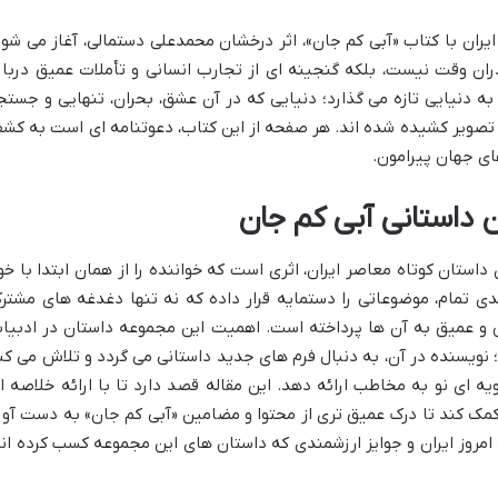
ران با کتاب «آبی کم جان»، اثر درخشان محمدعلی دستمالی، آغاز می شود
ذران وقت نیست، بلکه گنجینه ای از تجارب انسانی و تأملات عمیق دربار
 به دنیایی تازه می گذارد؛ دنیایی که در آن عشق، بحران، تنهایی و جستج
به تصویر کشیده شده اند. هر صفحه از این کتاب، دعوتنامه ای است به کش
ای جهان پیرامون.
 داستانی آبی کم جان
استان کوتاه معاصر ایران، اثری است که خواننده را از همان ابتدا با خو
دی تمام، موضوعاتی را دستمایه قرار داده که نه تنها دغدغه های مشتر
 و عمیق به آن ها پرداخته است. اهمیت این مجموعه داستان در ادبیا
؛ نویسنده در آن، به دنبال فرم های جدید داستانی می گردد و تلاش می کن
اویه ای نو به مخاطب ارائه دهد. این مقاله قصد دارد تا با ارائه خلاصه ا
ستان، به خواننده کمک کند تا درک عمیق تری از محتوا و مضامین «آبی کم جان» به دست آور
 امروز ایران و جوایز ارزشمندی که داستان های این مجموعه کسب کرده اند