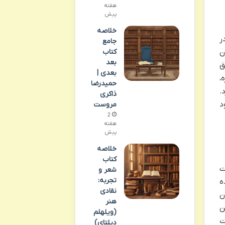
هفته
پیش
خلاصه
ر
جامع
ن
کتاب
بعد
وفق
بعدی |
،
حمیدرضا
.
ذاکری
د
مروست
2
هفته
پیش
خلاصه
کتاب
ت
شعر و
تجربه:
ه
نقادی
ن
هنر
ن
(ویلهلم
ت
دیلتای)