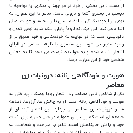
از دست دادن بخشی از خود در مواجهه با دیگری، یا مواجهه با
نیستی در بستری آشنا و درونی باشد. شاعر با این عنوان، به
نوعی از ازخودبیگانگی یا ادغام شدن با ریشه ها و هویت اصلی
اشاره می کند. این مرگ، نه لزوماً پایان، بلکه شاید نوعی تحول و
دگردیسی است که در نهایت به خودشناسی و فهم عمیق تر از
وجود منجر می شود. این مضمون با ظرافت خاصی در لابلای
اشعار تنیده شده و به خواننده فرصت می دهد تا به معنای
شخصی خود از این عبارت برسد.
هویت و خودآگاهی زنانه: درونیات زن
معاصر
یکی از شاخص ترین مضامین در اشعار روجا چمنکار، پرداختن به
هویت و خودآگاهی زنانه است. او به چالش ها، آرزوها، دغدغه
ها و درونیات زن معاصر می پردازد. این اشعار آینه ای از
جامعه ای است که زن در آن همواره در حال مبارزه برای اثبات
خود و یافتن جایگاهش است. شاعر با صراحت و شجاعت، به
بیان احساسات عمیق، گاه زخم خورده و گاه امیدوارانه زن می