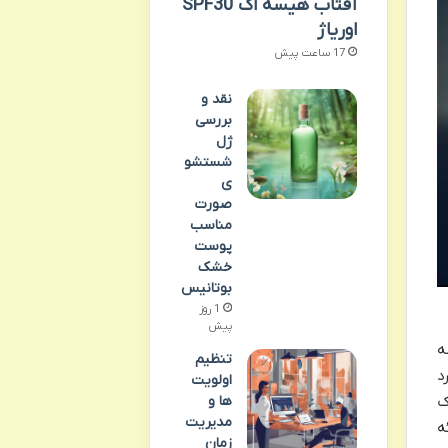
آفتاب هیسه اک SPF30
اوریاژ
17 ساعت پیش
نقد و
بررسی
ژل
شستشو
ی
صورت
مناسب
پوست
خشک
بوتانیس
1 روز
پیش
ه
تنظیم
د
اولویت
ها و
ک
مدیریت
ه
زمان