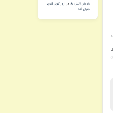
رادمان آتش بار
در
ارور کولر گازی
جنرال گلد
ی
،
ن