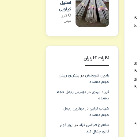
استیل
کیلویی
2 روز
ه
پیش
ه
نظرات کاربران
ی
ه
رادین هورخش
در
بهترین ریمل
ی
حجم دهنده
ه
فرزاد ایزدی
در
بهترین ریمل حجم
دهنده
شهاب قرایی
در
بهترین ریمل
حجم دهنده
د
شاهرخ فیاضی نژاد
در
ارور کولر
گازی جنرال گلد