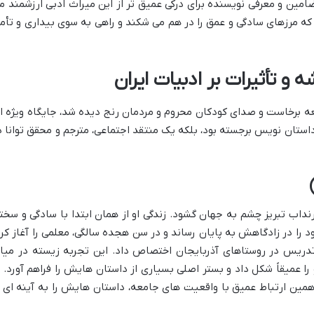
امی ۲۳ قصه، بررسی مضامین و معرفی نویسنده برای درکی عمیق تر از این میراث ادبی ارزشمند 
که مرزهای سادگی و عمق را در هم می شکند و راهی به سوی بیداری و تأم
 و تأثیرات بر ادبیات ایران
ه برخاست و صدای کودکان محروم و مردمان رنج دیده شد، جایگاه ویژه ا
 داستان نویس برجسته بود، بلکه یک منتقد اجتماعی، مترجم و محقق توانا د
وم تیرماه ۱۳۱۸ در محله چرنداب تبریز چشم به جهان گشود. زندگی او از همان ابتدا با سادگی و سخ
 را در زادگاهش به پایان رساند و در سن هجده سالگی، معلمی را آغاز کرد
تدریس در روستاهای آذربایجان اختصاص داد. این تجربه زیسته در میا
را عمیقاً شکل داد و بستر اصلی بسیاری از داستان هایش را فراهم آورد. ا
همین ارتباط عمیق با واقعیت های جامعه، داستان هایش را به آینه ای ا