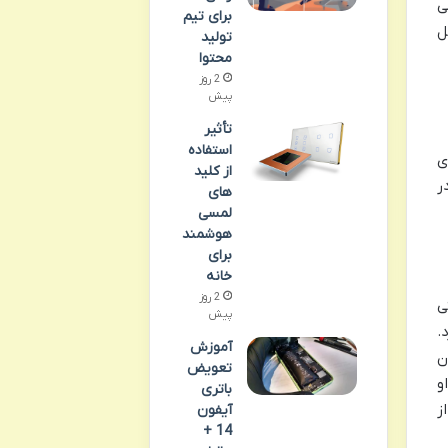
می
برای تیم
ل
تولید
محتوا
2 روز
پیش
تأثیر
استفاده
ی
از کلید
ر
های
لمسی
هوشمند
برای
خانه
2 روز
تی
پیش
.
آموزش
ن
تعویض
و
باتری
ز
آیفون
14 +