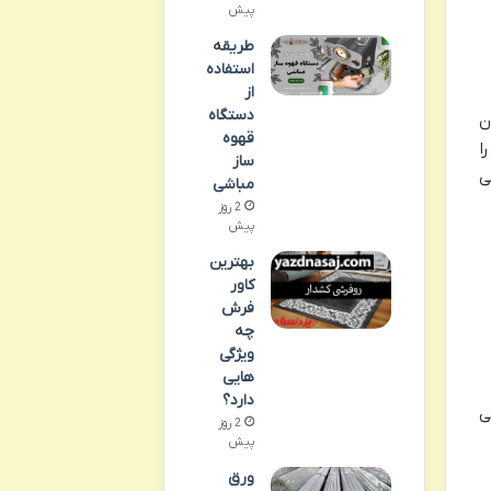
پیش
طریقه
استفاده
از
دستگاه
ن
قهوه
اهی سیاه کوچولو» است. این اثر نمادین، جایزه بین المللی کتاب کودک بولونیا در سال ۱۹۶۸ را
ساز
ی
مباشی
2 روز
پیش
بهترین
کاور
فرش
چه
ویژگی
هایی
دارد؟
ی
2 روز
پیش
ورق