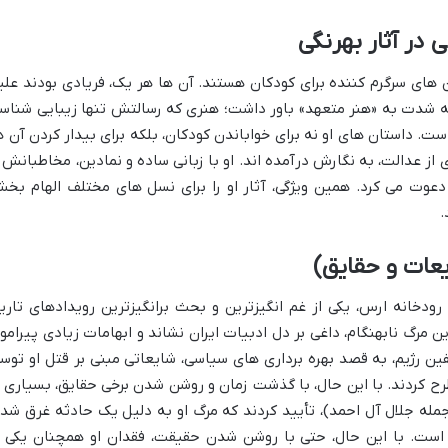
در آثار بهرنگی
 های سرگرم کننده برای کودکان هستند. آن ها هر یک، فریادی بودند علی
به شدت به «هنر متعهد» باور داشت؛ هنری که رسالتش تنها زیبایی شناس
است. داستان های او نه برای خواباندن کودکان، بلکه برای بیدار کردن آن ه
 عدالت، به نگارش درآمده اند. او با زبانی ساده و نمادین، مخاطبانش ر
عوت می کرد. همین ویژگی، آثار او را برای نسل های مختلف الهام بخ
.
یعات و حقایق)
د بهرنگی در نهم شهریور ۱۳۴۷، در رودخانه ارس، یکی از غم انگیزترین و بحث برانگیزترین رویدادهای تار
او تنها ۲۹ سال داشت. این مرگ نابهنگام، داغی بر دل ادبیات ایران نشاند و ابهامات زیادی پیرام
ین رژیم، به قصد بهره برداری های سیاسی، شایعاتی مبنی بر قتل او توس
ح کردند. با این حال، با گذشت زمان و روشن شدن برخی حقایق، بسیاری ا
 جمله جلال آل احمد)، تأیید کردند که مرگ او به دلیل یک حادثه غرق شد
ست. با این حال، حتی با روشن شدن حقیقت، فقدان او همچنان یکی ا