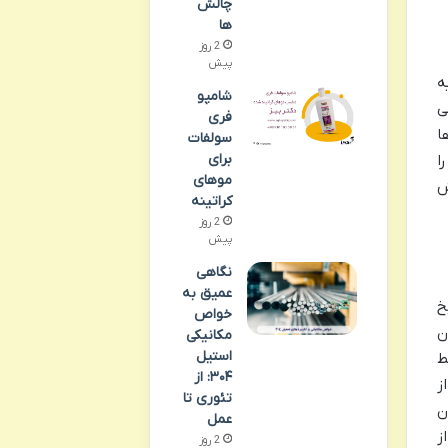
چالش
ها
2 روز
پیش
ه
شامپو
ی
فری
ا
سولفات
برای
ا
موهای
ش
کراتینه
2 روز
پیش
نگاهی
عمیق به
یخ
خواص
ون
مکانیکی
استیل
ط
۳۰۴: از
ز
تئوری تا
ن
عمل
ز
2 روز