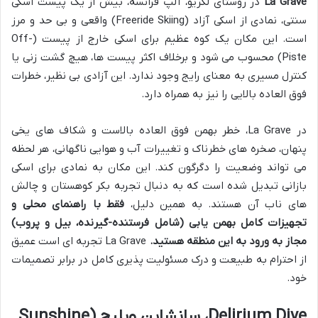
La Grave
در روستای لگریو، آلپ فرانسه، بیش از یک پیست اسکی
سنتی، نمادی از اسکی آزاد (Freeride Skiing) واقعی و بی حد و مرز
است. این مکان یک کوه عظیم برای اسکی خارج از پیست (Off-
Piste) محسوب می شود و برخلاف اکثر پیست ها، هیچ گشت زنی یا
کنترل مسیری به معنای رایج وجود ندارد. این آزادی بی نظیر، خطرات
فوق العاده بالایی را نیز به همراه دارد.
در La Grave، خطر بهمن فوق العاده بالاست و شکاف های یخی
پنهان، صخره های خطرناک و تغییرات آب و هوایی ناگهانی، هر لحظه
می تواند وضعیت را دگرگون کند. این مکان به نمادی برای اسکی
بازانی تبدیل شده است که به دنبال تجربه بکر کوهستان و چالش
های ناب آن هستند. به همین دلیل،
فقط با راهنمای محلی و
تجهیزات کامل بهمن یابی (شامل فرستنده-گیرنده، بیل و پروب)
مجاز به ورود به این منطقه هستید.
La Grave تجربه ای است عمیق
از احترام به طبیعت و درک مسئولیت پذیری کامل در برابر تصمیمات
خود.
Delirium Dive، سانشاین ویلیج (Sunshine