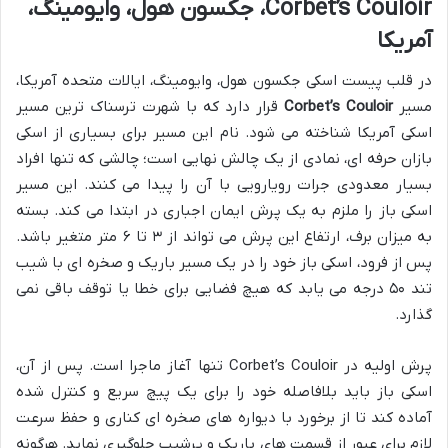
Corbet’s Couloir، جکسون هول، وایومینگ،
آمریکا
در قلب پیست اسکی جکسون هول، وایومینگ، ایالات متحده آمریکا،
مسیر
Corbet’s Couloir
قرار دارد که با شهرت ترسناک ترین مسیر
اسکی آمریکا شناخته می شود. نام این مسیر برای بسیاری از اسکی
بازان حرفه ای، نمادی از یک چالش نهایی است؛ چالشی که تنها افراد
بسیار معدودی جرات رویارویی با آن را پیدا می کنند. این مسیر
اسکی باز را ملزم به یک پرش ایمان اجباری در ابتدا می کند. بسته
به میزان برف، ارتفاع این پرش می تواند از ۳ تا ۶ متر متغیر باشد.
پس از فرود، اسکی باز خود را در یک مسیر باریک و صخره ای با شیب
تند ۵۰ درجه می یابد که هیچ فضایی برای خطا یا توقف باقی نمی
گذارد.
پرش اولیه در Corbet’s Couloir تنها آغاز ماجرا است. پس از آن،
اسکی باز باید بلافاصله خود را برای یک پیچ سریع و کنترل شده
آماده کند تا از برخورد با دیواره های صخره ای کناری و حفظ سرعت
لازم برای عبور از قسمت های باریک و پرشیب جلوگیری نماید. هرگونه