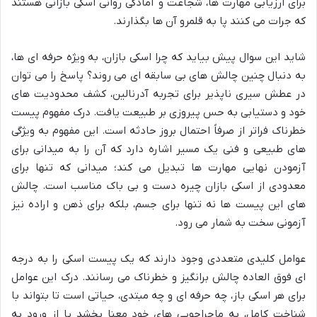
برای ارزیابی مهارت ها، شجاعت و آمادگی روانی اسکی بازانی هستند
که جرات می کنند پا به قلمرو آن ها بگذارند.
شاید این سوال پیش بیاید که چرا اسکی بازان، به ویژه حرفه ای ها،
به دنبال چنین چالش های بی سابقه ای می روند؟ پاسخ را می توان
در عطش سیری ناپذیر برای تجربه آدرنالین، کشف محدودیت های
خود و دستیابی به حس پیروزی بر طبیعت یافت. درک مفهوم پیست
خطرناک فراتر از صرفاً احتمال بروز حادثه است. این مفهوم به ویژگی
های طبیعی و فنی یک مسیر اشاره دارد که آن را به میدانی برای
آزمودن نهایی مهارت ها تبدیل می کند؛ میدانی که تنها برای
معدودی از اسکی بازان چیره دست و بی باک مناسب است. چالش
های این پیست ها نه تنها برای جسم، بلکه برای ذهن و اراده نیز
آزمونی سخت به شمار می رود.
عوامل کلیدی متعددی وجود دارند که یک پیست اسکی را به درجه
ای فوق العاده چالش برانگیز و خطرناک می رسانند. درک این عوامل
برای هر اسکی باز، چه حرفه ای و چه مبتدی، حیاتی است تا بتواند با
شناخت کامل، به ماجراجویی های خود معنا بخشد یا از ورود به