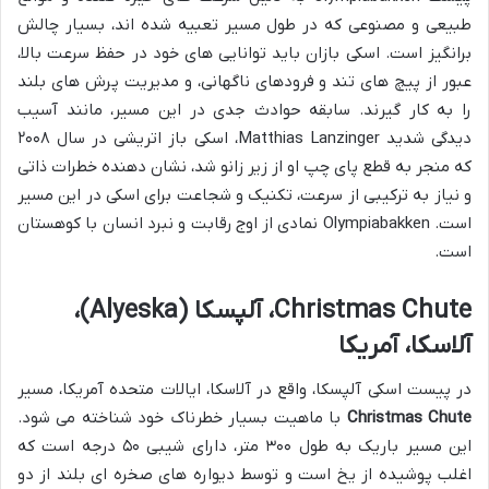
طبیعی و مصنوعی که در طول مسیر تعبیه شده اند، بسیار چالش
برانگیز است. اسکی بازان باید توانایی های خود در حفظ سرعت بالا،
عبور از پیچ های تند و فرودهای ناگهانی، و مدیریت پرش های بلند
را به کار گیرند. سابقه حوادث جدی در این مسیر، مانند آسیب
دیدگی شدید Matthias Lanzinger، اسکی باز اتریشی در سال ۲۰۰۸
که منجر به قطع پای چپ او از زیر زانو شد، نشان دهنده خطرات ذاتی
و نیاز به ترکیبی از سرعت، تکنیک و شجاعت برای اسکی در این مسیر
است. Olympiabakken نمادی از اوج رقابت و نبرد انسان با کوهستان
است.
Christmas Chute، آلپسکا (Alyeska)،
آلاسکا، آمریکا
در پیست اسکی آلپسکا، واقع در آلاسکا، ایالات متحده آمریکا، مسیر
Christmas Chute
با ماهیت بسیار خطرناک خود شناخته می شود.
این مسیر باریک به طول ۳۰۰ متر، دارای شیبی ۵۰ درجه است که
اغلب پوشیده از یخ است و توسط دیواره های صخره ای بلند از دو