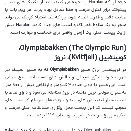
حرفه ای که Harakiri را تجربه می کنند، باید از تکنیک های بسیار
پیشرفته برای کنترل سرعت و حفظ تعادل بهره ببرند. هر پیچ باید با
نهایت دقت و قدرت انجام شود، چرا که یک اشتباه کوچک می تواند
منجر به یک سقوط خطرناک و آسیب های جدی گردد. Harakiri بیش
از یک پیست اسکی، یک آزمون واقعی برای شجاعت و مهارت است.
Olympiabakken (The Olympic Run)،
کوییتفییل (Kvitfjell)، نروژ
در کوییتفییل نروژ، مسیر
Olympiabakken
که به مسیر المپیک نیز
شهرت دارد، یادآور هیجان و چالش های مسابقات سطح جهانی
است. این مسیر با طولی حدود ۳ کیلومتر و ارتفاعی بیش از ۸۰۰ متر،
به عنوان طولانی ترین دامنه در نروژ شناخته می شود و دارای نقاط با
شیب بسیار تند، پرش های بلند و سرعت های سرسام آور است. جای
تعجب نیست که این پیست محل برگزاری مسابقات اسکی سرعت و
اسکی مارپیچ سرعت در المپیک زمستانی ۱۹۹۴ بوده است.
پیست Olympiabakken به دلیل سرعت های خیره کننده و موانع