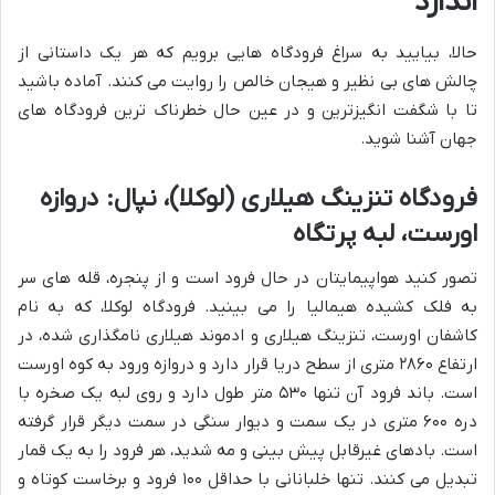
اندازد
حالا، بیایید به سراغ فرودگاه هایی برویم که هر یک داستانی از
چالش های بی نظیر و هیجان خالص را روایت می کنند. آماده باشید
تا با شگفت انگیزترین و در عین حال خطرناک ترین فرودگاه های
جهان آشنا شوید.
فرودگاه تنزینگ هیلاری (لوکلا)، نپال: دروازه
اورست، لبه پرتگاه
تصور کنید هواپیمایتان در حال فرود است و از پنجره، قله های سر
به فلک کشیده هیمالیا را می بینید. فرودگاه لوکلا، که به نام
کاشفان اورست، تنزینگ هیلاری و ادموند هیلاری نامگذاری شده، در
ارتفاع ۲۸۶۰ متری از سطح دریا قرار دارد و دروازه ورود به کوه اورست
است. باند فرود آن تنها ۵۳۰ متر طول دارد و روی لبه یک صخره با
دره ۶۰۰ متری در یک سمت و دیوار سنگی در سمت دیگر قرار گرفته
است. بادهای غیرقابل پیش بینی و مه شدید، هر فرود را به یک قمار
تبدیل می کنند. تنها خلبانانی با حداقل ۱۰۰ فرود و برخاست کوتاه و