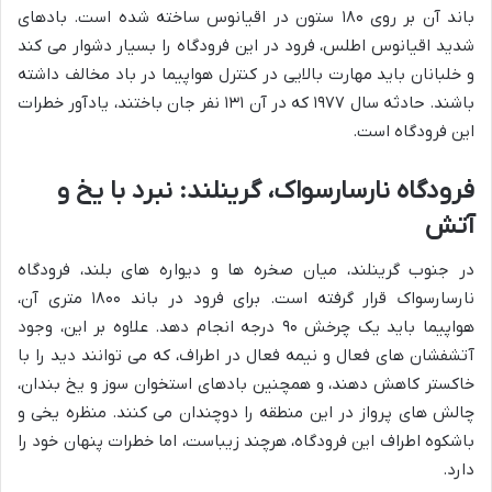
باند آن بر روی ۱۸۰ ستون در اقیانوس ساخته شده است. بادهای
شدید اقیانوس اطلس، فرود در این فرودگاه را بسیار دشوار می کند
و خلبانان باید مهارت بالایی در کنترل هواپیما در باد مخالف داشته
باشند. حادثه سال ۱۹۷۷ که در آن ۱۳۱ نفر جان باختند، یادآور خطرات
این فرودگاه است.
فرودگاه نارسارسواک، گرینلند: نبرد با یخ و
آتش
در جنوب گرینلند، میان صخره ها و دیواره های بلند، فرودگاه
نارسارسواک قرار گرفته است. برای فرود در باند ۱۸۰۰ متری آن،
هواپیما باید یک چرخش ۹۰ درجه انجام دهد. علاوه بر این، وجود
آتشفشان های فعال و نیمه فعال در اطراف، که می توانند دید را با
خاکستر کاهش دهند، و همچنین بادهای استخوان سوز و یخ بندان،
چالش های پرواز در این منطقه را دوچندان می کنند. منظره یخی و
باشکوه اطراف این فرودگاه، هرچند زیباست، اما خطرات پنهان خود را
دارد.