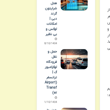
هتل
شرایتون
ز
گرند
ر
دبی |
س
امکانات
و
لوکس و
بی نظیر
ر
،
08/10/1404
ی
حمل و
نقل
فرودگاه
لوکزامبور
گ |
ترانسفر
(Airport
Transf
م
er)
؛
11/10/1404