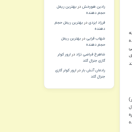
رادین هورخش
در
بهترین ریمل
حجم دهنده
فرزاد ایزدی
در
بهترین ریمل حجم
دهنده
که
شهاب قرایی
در
بهترین ریمل
ه
حجم دهنده
ی
شاهرخ فیاضی نژاد
در
ارور کولر
 سال ۲۰۱۹، تنها یک
گازی جنرال گلد
د
رادمان آتش بار
در
ارور کولر گازی
جنرال گلد
 در هر ۱۰۰ هزار نفر)
ل
ه
ه