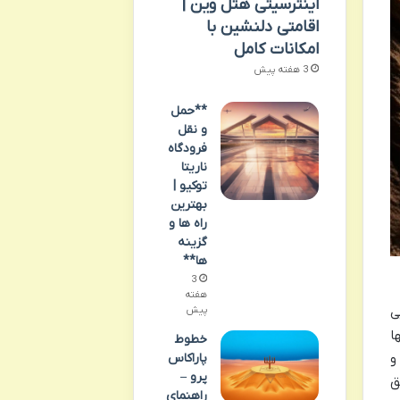
اینترسیتی هتل وین |
اقامتی دلنشین با
امکانات کامل
3 هفته پیش
**حمل
و نقل
فرودگاه
ناریتا
توکیو |
بهترین
راه ها و
گزینه
ها**
3
هفته
پیش
ی
ا
خطوط
پاراکاس
و
پرو –
ق
راهنمای