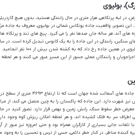
گ)، بولیوی
ض، در لبه پرتگاهی هزار متری در حال رانندگی هستید، بدون هیچ گاردریلی
. این تصویر، واقعیت جاده یونگاس شمالی در بولیوی، معروف به جاده مر
های آند، هر ساله جان صدها نفر را می گیرد. پیچ های تند و پرتگاه ها
ای سنگین، رانندگی در این جاده را به یک کابوس تبدیل کرده است. در سا
۱۹۹۴، فاجعه بارترین تصادف اتوبوس در بولیوی در همین جاده رخ داد که به کشته شدن بیش از ۱۰۰ نفر 
اجویان و رانندگان محلی جسور از این مسیر عبور می کنند و هر لحظه ب
ین
بزرگراه کاراکورام، نه تنها یکی از مرتفع ترین جاده های آسفالت شده جهان است که تا ارتفاع ۴۶۹۳ متری از
 نیز شهرت دارد. این جاده که پاکستان را به چین متصل می کند، از میا
ر معرض خطر سقوط سنگ، رانش زمین و بهمن قرار دارد. تصور کنید در حا
فی اطراف سر به فلک کشیده اند، و هر لحظه امکان ریزش کوه وجود دارد
خت این شاهکار مهندسی در دهه ۱۹۷۰، با تلفات جانی بسیاری از کارگران همراه بود و حتی امروزه نیز عبور از آ
ه کننده مناظر، در کنار خطر دائمی، حسی از ترس و تحسین را به وجود م