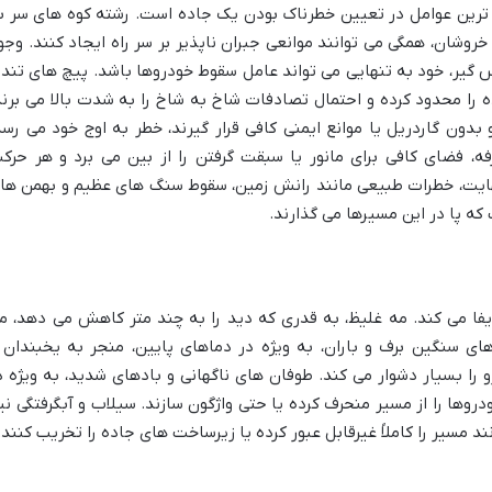
ی ترین عوامل در تعیین خطرناک بودن یک جاده است. رشته کوه های سر ب
وشان، همگی می توانند موانعی جبران ناپذیر بر سر راه ایجاد کنند. وجو
 گیر، خود به تنهایی می تواند عامل سقوط خودروها باشد. پیچ های تند 
ده را محدود کرده و احتمال تصادفات شاخ به شاخ را به شدت بالا می برند
 بدون گاردریل یا موانع ایمنی کافی قرار گیرند، خطر به اوج خود می رسد
، فضای کافی برای مانور یا سبقت گرفتن را از بین می برد و هر حرک
نهایت، خطرات طبیعی مانند رانش زمین، سقوط سنگ های عظیم و بهمن ها
 پا در این مسیرها می گذارند.
یفا می کند. مه غلیظ، به قدری که دید را به چند متر کاهش می دهد، م
 های سنگین برف و باران، به ویژه در دماهای پایین، منجر به یخبندان 
را بسیار دشوار می کند. طوفان های ناگهانی و بادهای شدید، به ویژه د
وها را از مسیر منحرف کرده یا حتی واژگون سازند. سیلاب و آبگرفتگی نیز
د مسیر را کاملاً غیرقابل عبور کرده یا زیرساخت های جاده را تخریب کنند.