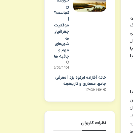
خوزستا
ن
کجاست؟
،
|
گ
موقعیت
جغرافیای
ی
ی،
ل
شهرهای
انجامید. با
مهم و
ا
جاذبه ها
18/08/1404
خانه آقازاده ابرکوه یزد | معرفی
جامع، معماری و تاریخچه
17/08/1404
 سطح دریا
ن
ل
.
نظرات کاربران
ن،
ی