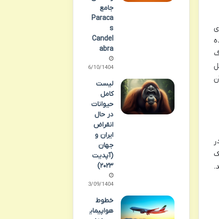
جامع
Paraca
ی
s
Candel
ه
abra
گ
ل
06/10/1404
ن
لیست
کامل
حیوانات
در حال
انقراض
ایران و
ر
جهان
ک
(آپدیت
۲۰۲۳)
.
23/09/1404
خطوط
هواپیمای