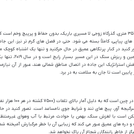
در قلب رشته کوه های هیمالیا، در ارتفاع ۳۵۲۸ متری، گذرگاه زوجی لا مسیری باریک، بدون حفاظ و پرپیچ وخم است 
ای پیاپی، کاملاً بسته می شود. حتی در فصل های گرم تر نیز، این جاد
 کنید در کنار پرتگاهی عمیق در حال حرکتید و تنها یک اشتباه کوچک م
تواند به سقوطی مهیب منجر شود. رانش زمین و ریزش سنگ در این مسیر بسیار رایج است و در
فت. با وجود نقش استراتژیک این جاده در اتصال مناطق شمالی هند، عبور از آن نیازمن
 پایین است تا جان به سلامت به در برد.
جاده سیچوان-تبت، یکی از مسیرهای پرخطر در چین است که به دلیل آمار بالای تلفات (۷۵۰۰ کشته
 سرگیجه آور، پیچ های تند و شرایط جوی نامساعد است. تصور کنید در حا
کن است با لغزش سنگ، بهمن یا حوادث مرتبط با آب وهوای غیرمنتظر
ه و دره های عمیق عبور می کند که زیبایی آن با خطر مرگبارش آمیخته شد
گز از خاطر رانندگان شجاع آن پاک نخواهد شد.