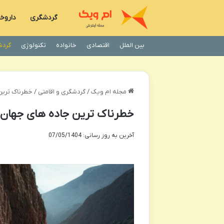
گردشگری
داروخا
بین الملل
اقتصادی
خانواده
تکنولوژی
گردش
مجله ام ویک
/
گردشگری و اقامتی
/
خطرناک ترین جاده های 
خطرناک ترین جاده های جهان: ۱۰ مسیر مرگبار و نفس گ
آخرین به روز رسانی: 07/05/1404