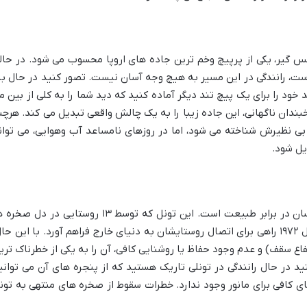
یتالیا، با ۴۸ پیچ تند و نفس گیر، یکی از پرپیچ وخم ترین جاده های اروپا محسوب می شود. در حا
است، رانندگی در این مسیر به هیچ وجه آسان نیست. تصور کنید در حال بال
ود را برای یک پیچ تند دیگر آماده کنید که دید شما را به کلی از بین م
خبندان ناگهانی، این جاده زیبا را به یک چالش واقعی تبدیل می کند. هرچن
بی نظیرش شناخته می شود، اما در روزهای نامساعد آب وهوایی، می توان
یل شود.
تونل گوئلیانگ در چین، داستانی از اراده انسان در برابر طبیعت است. این تونل که توسط ۱۳ روستایی در دل 
حفر شد، شاهکاری دست ساز است که از سال ۱۹۷۲ راهی برای اتصال روستایشان به دنیای خارج فراهم آورد. با این حا
 آن (۳.۵ متر عرض و ۴.۵ متر ارتفاع سقف) و عدم وجود حفاظ یا روشنایی کافی، آن را به یکی از خطرناک تر
 در حال رانندگی در تونلی تاریک هستید که از پنجره های آن می توانی
ای کافی برای مانور وجود ندارد. خطرات سقوط از صخره های منتهی به تون