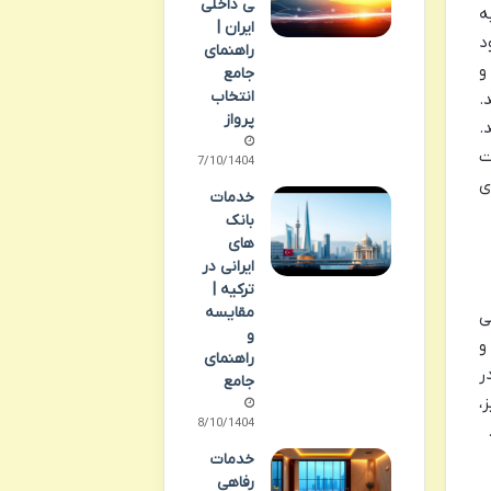
ی داخلی
ه
ایران |
د
راهنمای
و
جامع
انتخاب
.
پرواز
.
ت
07/10/1404
ی
خدمات
بانک
های
ایرانی در
ترکیه |
مقایسه
ی
و
و
راهنمای
ر
جامع
،
08/10/1404
خدمات
رفاهی