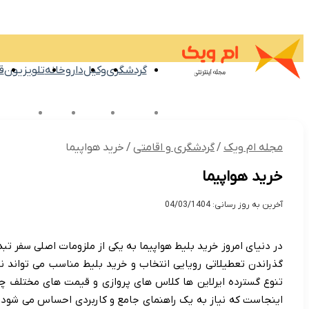
گردشگری
وکیل
داروخانه
تلویزیون
ق
بین الملل
اقتصادی
خانواده
تکنولو
مجله ام ویک
/
گردشگری و اقامتی
/
خرید هواپیما
خرید هواپیما
آخرین به روز رسانی: 04/03/1404
در دنیای امروز خرید بلیط هواپیما به یکی از ملزومات اصلی سفر ت
گذراندن تعطیلاتی رویایی انتخاب و خرید بلیط مناسب می تواند ن
تنوع گسترده ایرلاین ها کلاس های پروازی و قیمت های مختلف چگون
اینجاست که نیاز به یک راهنمای جامع و کاربردی احساس می شود. را