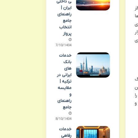
ی داخلی
ا یک مرکز
ایران |
راهنمای
ا
جامع
ی
انتخاب
ر
پرواز
ی
07/10/1404
خدمات
بانک
های
ایرانی در
رگ
ترکیه |
ن
مقایسه
و
ا
راهنمای
و
جامع
08/10/1404
خدمات
رفاهی