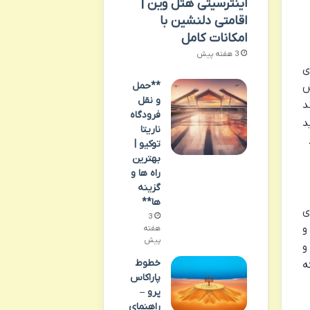
اینترسیتی هتل وین |
اقامتی دلنشین با
امکانات کامل
3 هفته پیش
ی
**حمل
ش
و نقل
د
فرودگاه
د
ناریتا
توکیو |
بهترین
راه ها و
گزینه
ها**
ی
3
و
هفته
پیش
و
خطوط
ه
پاراکاس
پرو –
راهنمای