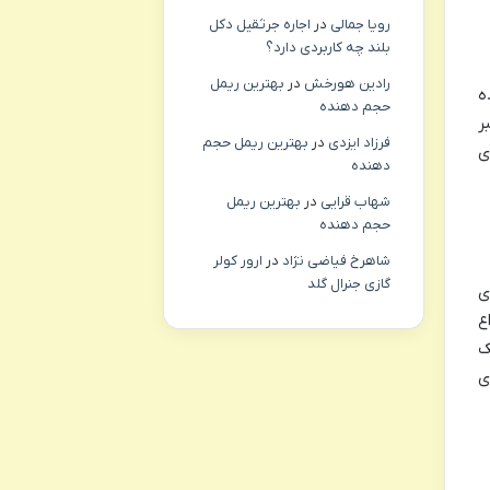
رویا جمالی
در
اجاره جرثقیل دکل
بلند چه کاربردی دارد؟
رادین هورخش
در
بهترین ریمل
ه
حجم دهنده
ر
فرزاد ایزدی
در
بهترین ریمل حجم
ی
دهنده
شهاب قرایی
در
بهترین ریمل
حجم دهنده
شاهرخ فیاضی نژاد
در
ارور کولر
گازی جنرال گلد
زینه های
ع
ک
ی