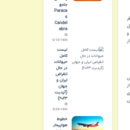
جامع
Paraca
s
ر
Candel
ل
abra
و
ز
06/10/1404
لیست
کامل
حیوانات
در حال
انقراض
ن
ایران و
ز
جهان
(آپدیت
ی
۲۰۲۳)
ن
23/09/1404
خطوط
هواپیمای