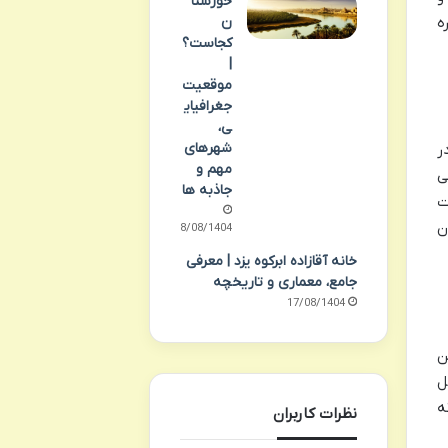
خوزستا
ه
ن
کجاست؟
|
موقعیت
جغرافیای
ی،
شهرهای
ر
مهم و
ی
جاذبه ها
ت
ن
18/08/1404
خانه آقازاده ابرکوه یزد | معرفی
جامع، معماری و تاریخچه
17/08/1404
ن
ل
ه
نظرات کاربران