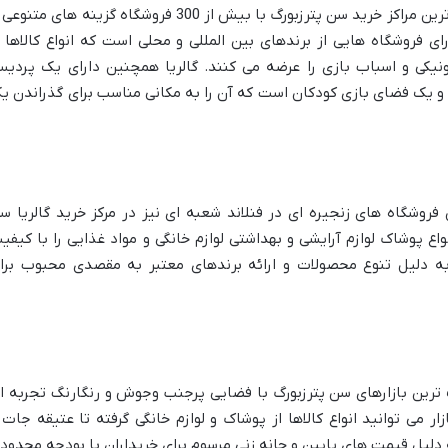
مرکز خرید گالریا یکی از بزرگ ترین و محبوب ترین مراکز خرید سن پترزبورگ با بیش از 300 فروشگاه گزینه های متن
رای فروشگاه هایی از برندهای بین المللی و محلی است که انواع کالاها ا
ترونیکی و اسباب بازی را عرضه می کنند. گالریا همچنین دارای یک پردی
و یک فضای بازی کودکان است که آن را به مکانی مناسب برای گذراندن ی
روشگاه های زنجیره ای در فنلاند شعبه ای نیز در مرکز خرید گالریا س
نواع پوشاک لوازم آرایشی و بهداشتی لوازم خانگی و مواد غذایی را با کیفی
به دلیل تنوع محصولات و ارائه برندهای معتبر به مقصدی محبوب برا
ف ترین بازارهای سن پترزبورگ با فضایی پرجنب وجوش و رنگارنگ تجربه ا
زار می توانید انواع کالاها از پوشاک و لوازم خانگی گرفته تا عتیقه جات 
ه دلیل قیمت های پایین و چانه زنی مرسوم برای خریداران با بودجه محدود 