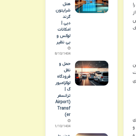
هتل
وعی را
شرایتون
ز
گرند
س
دبی |
ک
امکانات
لوکس و
بی نظیر
08/10/1404
حمل و
ن
نقل
ت
فرودگاه
ی
لوکزامبور
گ |
ترانسفر
(Airport
Transf
er)
ی
و
11/10/1404
و