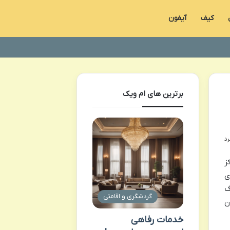
کیف
آیفون
برترین های ام ویک
ز
ی
گ
گردشگری و اقامتی
ن
خدمات رفاهی