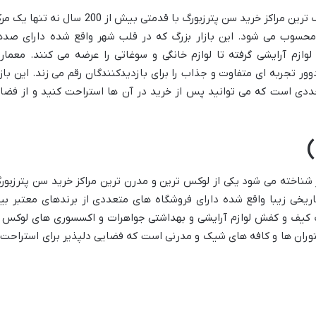
بازار گاستینی دوور یکی از قدیمی ترین و بزرگ ترین مراکز خرید سن پترزبورگ با قدمتی بیش از 200 سال نه تنه
 محسوب می شود. این بازار بزرگ که در قلب شهر واقع شده دارای صده
لوازم آرایشی گرفته تا لوازم خانگی و سوغاتی را عرضه می کنند. معمار
ر تجربه ای متفاوت و جذاب را برای بازدیدکنندگان رقم می زند. این بازا
ددی است که می توانید پس از خرید در آن ها استراحت کنید و از فضا
 خانه لنینگراد که به اختصار DLT نیز شناخته می شود یکی از لوکس ترین و مدرن ترین مراکز خرید سن پترزبو
ریخی زیبا واقع شده دارای فروشگاه های متعددی از برندهای معتبر بی
نید انواع پوشاک کیف و کفش لوازم آرایشی و بهداشتی جواهرات و اکسسوری های لوکس ر
توران ها و کافه های شیک و مدرنی است که فضایی دلپذیر برای استراحت 