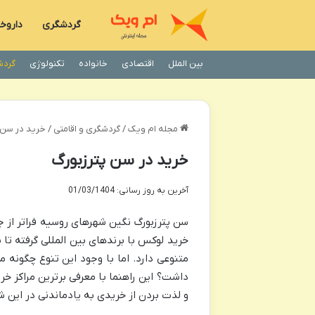
گردشگری
داروخا
بین الملل
اقتصادی
خانواده
تکنولوژی
گردش
مجله ام ویک
/
گردشگری و اقامتی
/
خرید در سن 
خرید در سن پترزبورگ
آخرین به روز رسانی: 01/03/1404
سن پترزبورگ نگین شهرهای روسیه فراتر از جا
خرید لوکس با برندهای بین المللی گرفته تا
متنوعی دارد. اما با وجود این تنوع چگونه م
داشت؟ این راهنما با معرفی برترین مراکز خر
و لذت بردن از خریدی به یادماندنی در این شه