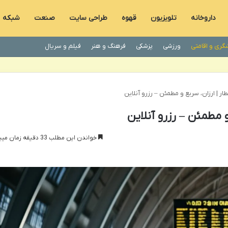
داروخانه
تلویزیون
قهوه
طراحی سایت
صنعت
شبکه
گری و اقامتی
ورزشی
پزشکی
فرهنگ و هنر
فیلم و سریال
ر | ارزان، سریع و مطمئن – رزرو آنلاین
و مطمئن – رزرو آنلاین
خواندن این مطلب 33 دقیقه زمان میبرد