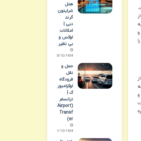
هتل
.
شرایتون
ز
گرند
ه
دبی |
امکانات
و
لوکس و
ا
بی نظیر
08/10/1404
حمل و
نقل
ز
فرودگاه
لوکزامبور
ه
گ |
و
ترانسفر
ت
(Airport
ه
Transf
er)
11/10/1404