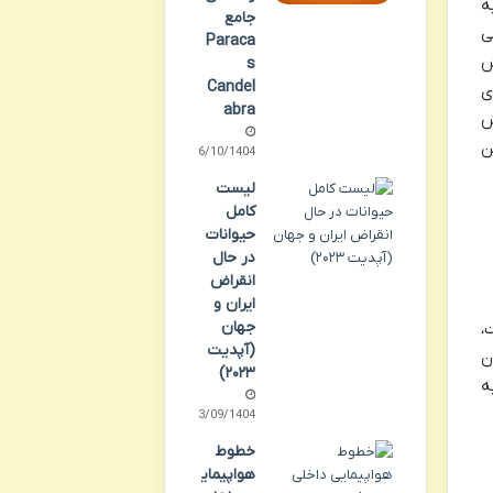
ه
جامع
ی
Paraca
ش
s
Candel
ی
abra
ش
ن
06/10/1404
لیست
کامل
حیوانات
در حال
انقراض
ایران و
جهان
،
(آپدیت
ن
۲۰۲۳)
ه
23/09/1404
خطوط
هواپیمای