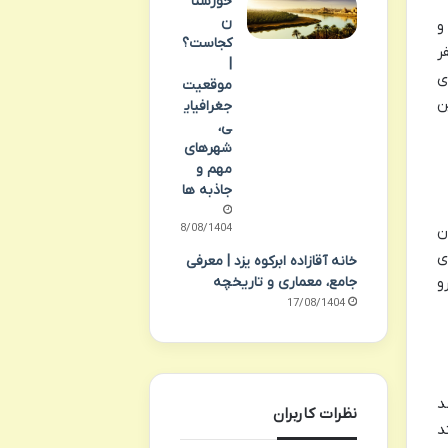
خوزستا
ن
و
کجاست؟
ر
|
ی
موقعیت
ن
جغرافیای
ی،
شهرهای
مهم و
جاذبه ها
18/08/1404
ن
ی
خانه آقازاده ابرکوه یزد | معرفی
جامع، معماری و تاریخچه
و
17/08/1404
د
نظرات کاربران
د