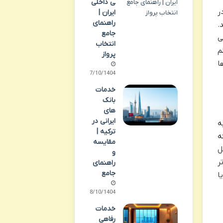
ی داخلی
ر
ایران |
راهنمای
.
جامع
ی
انتخاب
م
پرواز
ا
07/10/1404
خدمات
بانک
های
ایرانی در
ه
ترکیه |
ه
مقایسه
ل
و
ر
راهنمای
جامع
ا
08/10/1404
خدمات
رفاهی