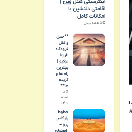
اینترسیتی هتل وین |
اقامتی دلنشین با
امکانات کامل
3 هفته پیش
**حمل
و نقل
فرودگاه
ناریتا
توکیو |
بهترین
راه ها و
گزینه
ها**
3
هفته
ا
پیش
ق
خطوط
پاراکاس
پرو –
راهنمای