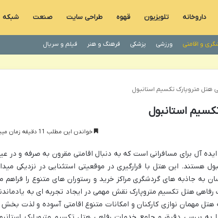
داروخانه
تلویزیون
قهوه
طراحی سایت
صنعت
شبکه
گری و اقامتی
ورزشی
پزشکی
فرهنگ و هنر
فیلم و سریال
 هتل متروپارک تکسیم استانبول
کسیم استانبول
خواندن این مطلب 11 دقیقه زمان میبرد
یده آل برای مسافرانی است که به دنبال اقامتی مقرون به صرفه و در عی
ول هستند. این هتل با قرارگیری در موقعیتی استثنایی در نزدیکی میدا
ن به جاذبه های گردشگری مراکز خرید و رستوران های متنوع را فراهم م
ت رفاهی هتل تکسیم متروپارک نقش مهمی در ایجاد تجربه ای به یادماندن
به هتل مهمان نوازی کارکنان و امکانات متنوع اقامتی آسوده و لذت بخش ر
تا به بررسی دقیق و جامع خدمات رفاهی هتل تکسیم متروپارک استانبو