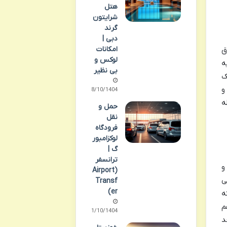
هتل
شرایتون
گرند
دبی |
امکانات
اقع شده است. این هتل دارای 70 اتاق
لوکس و
هویه
بی نظیر
ک
و
08/10/1404
ه
حمل و
نقل
فرودگاه
لوکزامبور
گ |
ترانسفر
و
(Airport
ی
Transf
er)
ه
م
11/10/1404
د