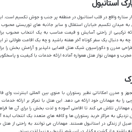
رک استانبول
ر ستاره واقع در قلب استانبول در منطقه پر جنب و جوش تکسیم است. ای
به میدان تکسیم خیابان استقلال و سایر جاذبه های توریستی محبوب ر
رائه ترکیبی از راحتی آسایش و قیمت مناسب به یک انتخاب محبوب برا
ه به دنبال یک سفر کوتاه آخر هفته باشید و چه یک اقامت طولانی تر ای
. طراحی مدرن و دکوراسیون شیک هتل فضایی دلپذیر و آرامش بخش را برا
ن مجرب و مهمان نواز هتل همواره آماده ارائه خدمات با کیفیت و پاسخگوی
رک
متروپارک با داشتن 70 اتاق مجهز و مدرن امکاناتی نظیر رستوران با منوی بین المللی اینترنت وای ف
ات خشکشویی را به مهمانان خود ارائه می دهد. این هتل با تمرکز بر ارائه خدمات ب
 مهمانان تلاش می کند تا اقامتی آسوده و لذت بخش را برای آن ها فراه
نزدیکی به مراکز خرید رستوران ها و کافه های متعدد یک انتخاب ایده آ
صیل از زندگی در استانبول هستند. مهمانان می توانند به راحتی از هتل ب
اشند و از گشت و گذار در این شهر تاریخی و زیبا لذت ببرند.