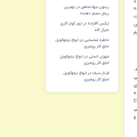
ا
زیتون جهانشاهی
در
بهترین
ه
ریمل حجم دهنده
ت
نرگس آقازاده
در
ارور کولر گازی
ن
جنرال گلد
م
خاطره شمسایی
در
انواع ترموکوپل
اجاق گاز رومیزی
مهران الستی
در
انواع ترموکوپل
اجاق گاز رومیزی
.
فرناز سیف
در
انواع ترموکوپل
ی
اجاق گاز رومیزی
ی
ه
هم (Connecting
ی
و