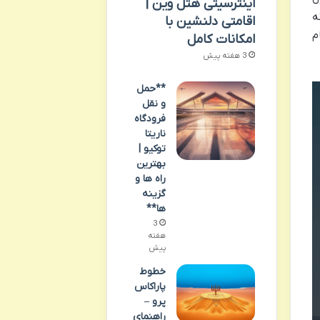
اینترسیتی هتل وین |
ه
اقامتی دلنشین با
م
امکانات کامل
3 هفته پیش
**حمل
و نقل
فرودگاه
ناریتا
توکیو |
بهترین
راه ها و
گزینه
ها**
3
هفته
پیش
خطوط
پاراکاس
پرو –
راهنمای