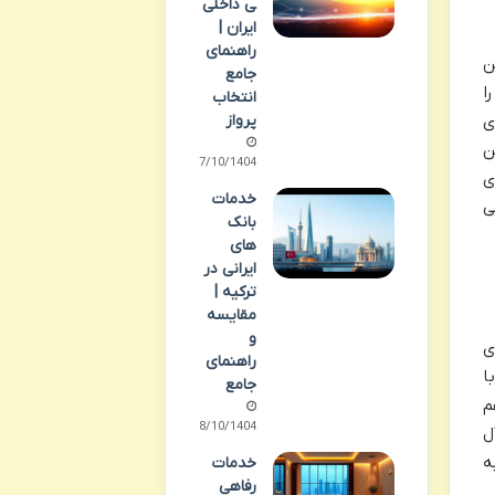
ی داخلی
ایران |
راهنمای
ن
جامع
ا
انتخاب
پرواز
ی
ن
07/10/1404
ی
خدمات
ی
بانک
های
ایرانی در
ترکیه |
مقایسه
و
ای
راهنمای
ا
جامع
م
08/10/1404
ل
ه
خدمات
رفاهی