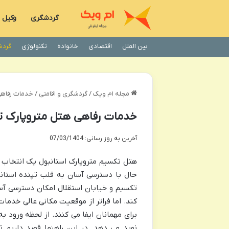
گردشگری
وکیل
بین الملل
اقتصادی
خانواده
تکنولوژی
گردش
مجله ام ویک
/
گردشگری و اقامتی
/
خدمات رفاهی
خدمات رفاهی هتل متروپارک ت
آخرین به روز رسانی: 07/03/1404
هتل تکسیم متروپارک استانبول یک انتخاب ا
حال با دسترسی آسان به قلب تپنده استانب
تکسیم و خیابان استقلال امکان دسترسی آسا
کند. اما فراتر از موقعیت مکانی عالی خدما
برای مهمانان ایفا می کنند. از لحظه ورود 
نوید می دهد. در این راهنما قصد داریم 