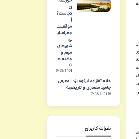
خوزستا
ه
ن
کجاست؟
|
موقعیت
جغرافیای
ی،
ل
شهرهای
ی
مهم و
جاذبه ها
ه
م
18/08/1404
ک
خانه آقازاده ابرکوه یزد | معرفی
.
جامع، معماری و تاریخچه
ن
17/08/1404
نظرات کاربران
یر