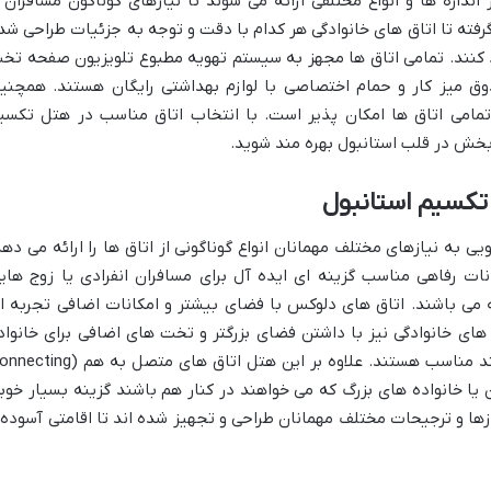
 اندازه ها و انواع مختلفی ارائه می شوند تا نیازهای گوناگون مسافران ر
ل گرفته تا اتاق های خانوادگی هر کدام با دقت و توجه به جزئیات طراحی شد
 کنند. تمامی اتاق ها مجهز به سیستم تهویه مطبوع تلویزیون صفحه تخ
دوق میز کار و حمام اختصاصی با لوازم بهداشتی رایگان هستند. همچنی
مامی اتاق ها امکان پذیر است. با انتخاب اتاق مناسب در هتل تکسی
 بخش در قلب استانبول بهره مند شوید.
 تکسیم استانبول
 به نیازهای مختلف مهمانان انواع گوناگونی از اتاق ها را ارائه می دهد
نات رفاهی مناسب گزینه ای ایده آل برای مسافران انفرادی یا زوج های
 می باشند. اتاق های دلوکس با فضای بیشتر و امکانات اضافی تجربه ا
 های خانوادگی نیز با داشتن فضای بزرگتر و تخت های اضافی برای خانواد
هایی که به همراه فرزندان خود سفر می کنند مناسب هستند. علاوه بر این هتل اتاق های متصل به 
ستان یا خانواده های بزرگ که می خواهند در کنار هم باشند گزینه بسیار خوب
ازها و ترجیحات مختلف مهمانان طراحی و تجهیز شده اند تا اقامتی آسوده 