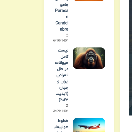
جامع
Paraca
s
Candel
abra
06/10/1404
لیست
کامل
حیوانات
در حال
انقراض
ایران و
جهان
(آپدیت
۲۰۲۳)
23/09/1404
خطوط
هواپیمای