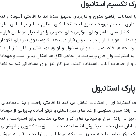
رک تکسیم استانبول
 امکانات رفاهی مدرن و کاربردی تجهیز شده اند تا اقامتی آسوده و لذ
ق دارای سیستم تهویه مطبوع است که امکان تنظیم دما را بر اساس سلیق
کانال های ماهواره ای سرگرمی های متنوعی را در اختیار مهمانان قرار م
 تنقلات مورد نیاز را در دسترس قرار می دهد. گاوصندوق نیز برای نگهدار
دارد. حمام اختصاصی با دوش سشوار و لوازم بهداشتی رایگان نیز از دیگ
 به اینترنت وای فای پرسرعت در تمامی اتاق ها امکان پذیر است و مهمانا
و از خدمات آنلاین استفاده کنند. میز کار نیز برای مسافرانی که به فضا
ارک استانبول
 گسترده ای از امکانات تلاش می کند تا اقامتی راحت و به یادماندنی ر
 ارائه منوی متنوعی از غذاهای بین المللی و ترکی آماده پذیرایی از مهمانا
ز با ارائه انواع نوشیدنی های گوارا مکانی مناسب برای استراحت و لذ
بردن از اوقات فراغت است. برای رفاه حال مهمانان هتل خدمات پذیرش 24 ساعته خدمات اتاق خشکشویی و اتوشوی
 یک مرکز تناسب اندام مجهز است که مهمانان می توانند در آن به ورزش 