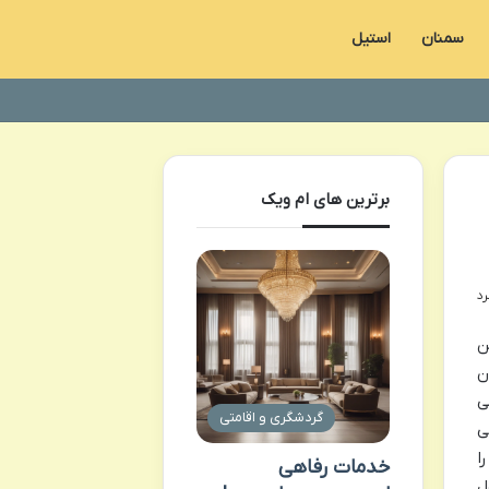
سمنان
استیل
برترین های ام ویک
ن
ن
ی
گردشگری و اقامتی
ی
ا
خدمات رفاهی
ل