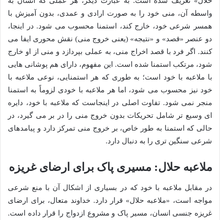
حلال» تعریف شده است. به عبارت دیگر، هر عملی که انسان به
واسطه آن، منی خود را به صورت ارادی و عمدی، بدون آمیزش با
همسر شرعی خود، خارج کند، استمنا محسوب می شود. در اینجا،
دو عنصر «قصد» و «نتیجه» (یعنی خروج منی) نقش محوری ایفا می
کنند. اگر فرد با قصد اخراج منی، به عملی بپردازد و منی از او خارج
شود، مرتکب استمنا شده است. این مفهوم، دارای هم پوشانی هایی
با ملاعبه با خود است؛ به طوری که هر استمنایی، نوعی ملاعبه با
خود نیز محسوب می شود، اما هر ملاعبه با خودی لزوماً به استمنا
منجر نمی شود. تفاوت اصلی در اینجاست که ملاعبه با خود، دایره
ای وسیع تر شامل تحریکات بدون خروج منی را در بر می گیرد، در
حالی که استمنا به طور خاص، بر خروج منی تمرکز دارد و پیامدهای
شرعی سنگین تری را به دنبال دارد.
ملاعبه حلال: مسیری پاک برای ارضای غریزه
در مقابل ملاعبه با خود که در بسیاری از اشکال آن با منع شرعی
مواجه است، «ملاعبه حلال» قرار دارد. خداوند متعال، برای ارضای
غریزه جنسی انسان، مسیر پاک و مشروع ازدواج را قرار داده است.