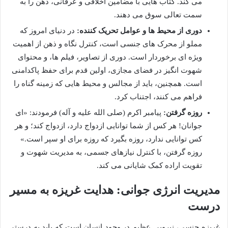
می کند. کتاب هایی با مضامین اخلاقی و عرفانی، ذهن را به
سمت تعالی سوق می دهند.
دوری از محیط ها و عوامل تحریک کننده:
در دنیای امروز که
مملو از محرک های جنسی است، کنترل نگاه و ذهن از اهمیت
ویژه ای برخوردار است. دوری از تصاویر، فیلم ها، و محتوای
شهوت انگیز در فضای مجازی، اولین قدم برای حفظ پاکدامنی
است. همچنین، باید از مجالس و محیط هایی که زمینه گناه را
فراهم می کنند، اجتناب کرد.
روزه گرفتن:
پیامبر اکرم (صلی الله علیه و آله) فرمودند: «ای
جوانان! هر کس از شما توانایی ازدواج دارد، ازدواج کند؛ و هر
کس توانایی ندارد، روزه بگیرد که روزه برای او سپر است.»
روزه گرفتن، با کنترل نیازهای جسمی، به مدیریت شهوت و
تقویت اراده کمک شایانی می کند.
مدیریت انرژی جوانی: هدایت غریزه به مسیر
درست
غریزه جنسی، نیرویی عظیم در وجود انسان است که باید به درستی