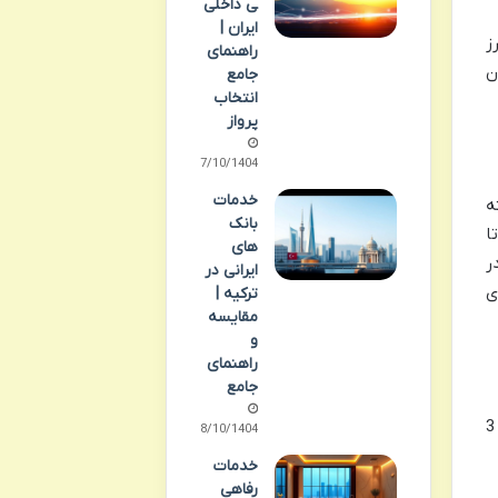
ی داخلی
ایران |
ز
راهنمای
نوان
جامع
انتخاب
پرواز
07/10/1404
خدمات
فته
بانک
که در شرایط ترافیکی عادی، مسافران می توانند در مدت زمان کوتاهی (حدود 20 تا
های
ر
ایرانی در
ی
ترکیه |
مقایسه
و
راهنمای
جامع
فرودگاه بنیتو خوارز دارای دو ترمینال مجزا است که به آن ها ترمینال 1 و ترمینال 2 می گویند. این دو ترمینال حدود 3
08/10/1404
خدمات
رفاهی