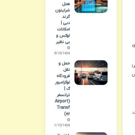
هتل
شرایتون
گرند
دبی |
امکانات
لوکس و
بی نظیر
ی
08/10/1404
حمل و
ا
نقل
ن
فرودگاه
لوکزامبور
گ |
ترانسفر
(Airport
Transf
.
er)
11/10/1404