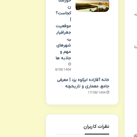
خوزستا
ن
کجاست؟
است.
|
موقعیت
جغرافیای
ی،
شهرهای
ن
مهم و
جاذبه ها
18/08/1404
خانه آقازاده ابرکوه یزد | معرفی
جامع، معماری و تاریخچه
17/08/1404
نظرات کاربران
ی