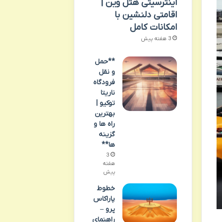
اینترسیتی هتل وین |
اقامتی دلنشین با
امکانات کامل
3 هفته پیش
**حمل
و نقل
فرودگاه
ناریتا
توکیو |
بهترین
راه ها و
گزینه
ها**
3
هفته
پیش
خطوط
پاراکاس
پرو –
راهنمای