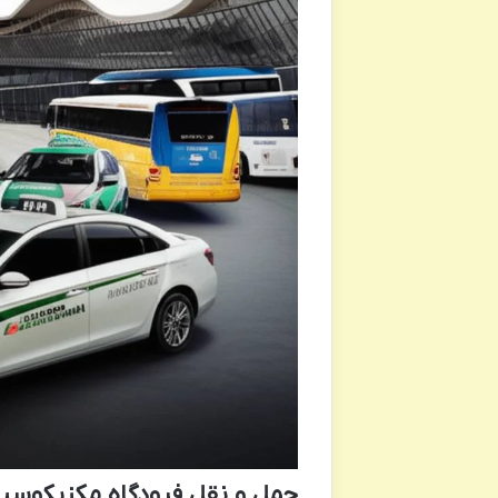
حمل و نقل فرودگاه مکزیکوسیتی  City Airport Transportation