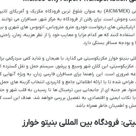
فرودگاه بین المللی بنیتو خوارز مکزیکوسیتی (AICM/MEX) به عنوان شلوغ ترین فرودگاه مکزیک و آمریکای لات
جنب وجوش است. برای رفتن از فرودگاه به مرکز شهر، مسافران می توانند ا
اپلیکیشن های درخواست خودرو، مترو، متروباس، اتوبوس های شهری و بی
تفاده کنند که هر کدام مزایا و معایب خود را از نظر هزینه، زمان، راحتی 
ا و بودجه مسافر بستگی دارد.
لی بنیتو خوارز مکزیکوسیتی می گذارد، با هیجان و شاید کمی سردرگمی برا
مکزیکوسیتی، این کلان شهر وسیع و پرشور، سیستم حمل و نقل گسترده ا
ه ضروری است. این راهنما برای مسافران فارسی زبان، به ویژه آنهایی ک
، طراحی شده تا با ارائه اطلاعاتی جامع و کاربردی، انتخاب گزینه های حمل 
محتوا، هر جنبه ای از جابجایی بین ترمینال ها تا رسیدن به قلب شهر و حت
 با نکات ایمنی و اقتصادی، به تفصیل بررسی خواهد شد. هدف این است ک
رامش و اطمینان خاطر همراه باشد.
تی: فرودگاه بین المللی بنیتو خوارز