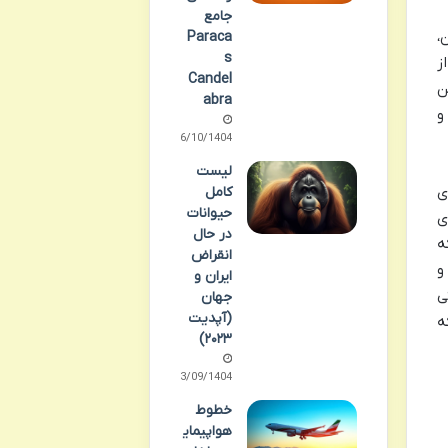
جامع
ین،
Paraca
s
ز
Candel
ن
abra
و
06/10/1404
لیست
ی
کامل
حیوانات
ی
در حال
ه
انقراض
و
ایران و
ی
جهان
(آپدیت
ه
۲۰۲۳)
23/09/1404
خطوط
هواپیمای