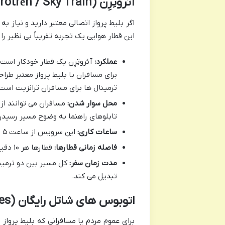
آئروتِرِن (Aerotrén / Sky Train): پل هوایی ترمینال ها
این قطار هوایی یک تجربه تقریباً بی نظیر را
عملکرد:
آئروتِرِن یک قطار خودکار اس
برای مسافران با بلیط پرواز معتبر طر
ترمینال ها برای مسافران ترانزیت است
محل سوار شدن:
تابلوهای راهنما به وضوح مسیر رسیدن 
ساعات کاری:
این سرویس از ساعت ۵ صبح تا ۱۱ شب فعال است.
فاصله زمانی قطارها:
قطارها هر ۱۰ دقیقه یک بار حرکت می کنند.
مدت زمان سفر:
تبدیل می کند.
اتوبوس های شاتل رایگان (Free Shuttle Buses)
برای عموم مردم یا مسافرانی که بلیط پرواز م