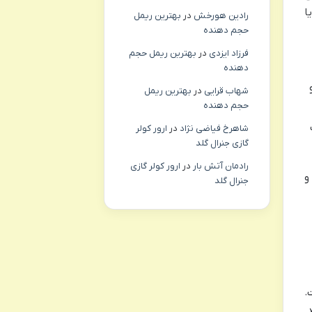
ا
رادین هورخش
در
بهترین ریمل
حجم دهنده
فرزاد ایزدی
در
بهترین ریمل حجم
دهنده
شهاب قرایی
در
بهترین ریمل
حجم دهنده
شاهرخ فیاضی نژاد
در
ارور کولر
گازی جنرال گلد
رادمان آتش بار
در
ارور کولر گازی
و
جنرال گلد
.
.