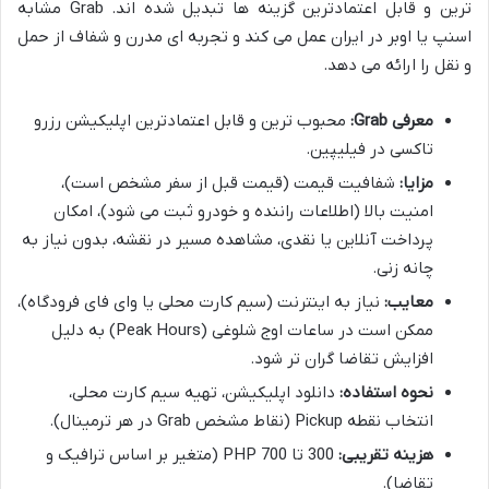
ترین و قابل اعتمادترین گزینه ها تبدیل شده اند. Grab مشابه
اسنپ یا اوبر در ایران عمل می کند و تجربه ای مدرن و شفاف از حمل
و نقل را ارائه می دهد.
معرفی Grab:
محبوب ترین و قابل اعتمادترین اپلیکیشن رزرو
تاکسی در فیلیپین.
مزایا:
شفافیت قیمت (قیمت قبل از سفر مشخص است)،
امنیت بالا (اطلاعات راننده و خودرو ثبت می شود)، امکان
پرداخت آنلاین یا نقدی، مشاهده مسیر در نقشه، بدون نیاز به
چانه زنی.
معایب:
نیاز به اینترنت (سیم کارت محلی یا وای فای فرودگاه)،
ممکن است در ساعات اوج شلوغی (Peak Hours) به دلیل
افزایش تقاضا گران تر شود.
نحوه استفاده:
دانلود اپلیکیشن، تهیه سیم کارت محلی،
انتخاب نقطه Pickup (نقاط مشخص Grab در هر ترمینال).
هزینه تقریبی:
300 تا 700 PHP (متغیر بر اساس ترافیک و
تقاضا).