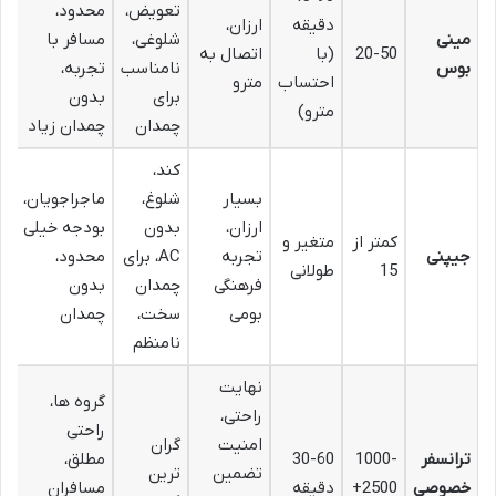
تعویض،
محدود،
دقیقه
ارزان،
مینی
شلوغی،
مسافر با
20-50
(با
اتصال به
بوس
نامناسب
تجربه،
احتساب
مترو
برای
بدون
مترو)
چمدان
چمدان زیاد
کند،
بسیار
شلوغ،
ماجراجویان،
ارزان،
بدون
بودجه خیلی
کمتر از
متغیر و
جیپنی
تجربه
AC، برای
محدود،
15
طولانی
فرهنگی
چمدان
بدون
بومی
سخت،
چمدان
نامنظم
نهایت
گروه ها،
راحتی،
راحتی
امنیت
گران
ترانسفر
1000-
30-60
مطلق،
تضمین
ترین
خصوصی
2500+
دقیقه
مسافران