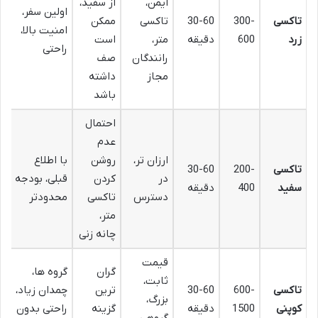
ایمن،
از سفید،
اولین سفر،
تاکسی
300-
30-60
تاکسی
ممکن
امنیت بالا،
زرد
600
دقیقه
متر،
است
راحتی
رانندگان
صف
مجاز
داشته
باشد
احتمال
عدم
ارزان تر،
روشن
با اطلاع
تاکسی
200-
30-60
در
کردن
قبلی، بودجه
سفید
400
دقیقه
دسترس
تاکسی
محدودتر
متر،
چانه زنی
قیمت
گران
گروه ها،
ثابت،
تاکسی
600-
30-60
ترین
چمدان زیاد،
بزرگ،
کوپنی
1500
دقیقه
گزینه
راحتی بدون