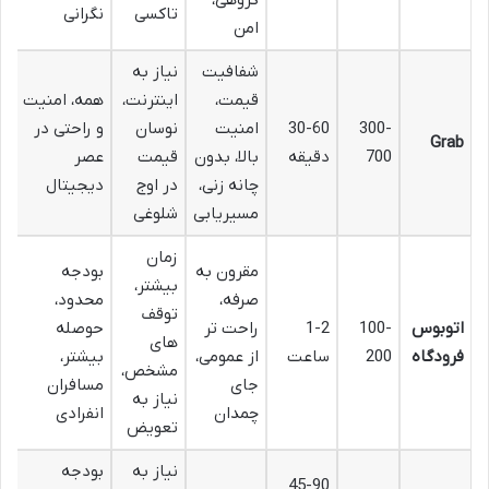
گروهی،
تاکسی
نگرانی
امن
شفافیت
نیاز به
قیمت،
اینترنت،
همه، امنیت
300-
30-60
امنیت
نوسان
و راحتی در
Grab
700
دقیقه
بالا، بدون
قیمت
عصر
چانه زنی،
در اوج
دیجیتال
مسیریابی
شلوغی
زمان
مقرون به
بودجه
بیشتر،
صرفه،
محدود،
توقف
اتوبوس
100-
1-2
راحت تر
حوصله
های
فرودگاه
200
ساعت
از عمومی،
بیشتر،
مشخص،
جای
مسافران
نیاز به
چمدان
انفرادی
تعویض
نیاز به
بودجه
45-90