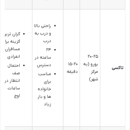
راحتی بالا
و درب به
گران ترین
درب
گزینه برای
مسافران
۲۴
۲۰-۲۵
انفرادی
ساعته در
یورو (به
۱۵-۲۰
دسترس
احتمال
تاکسی
مرکز
دقیقه
صف
مناسب
شهر)
انتظار در
برای
ساعات
خانواده
اوج
ها و بار
زیاد