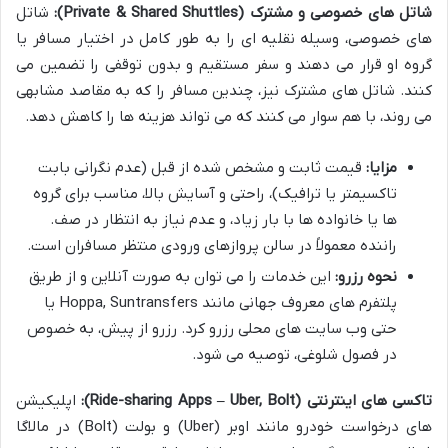
شاتل های خصوصی و مشترک (Private & Shared Shuttles):
شاتل
های خصوصی، وسیله نقلیه ای را به طور کامل در اختیار مسافر یا
گروه او قرار می دهند و سفر مستقیم و بدون توقفی را تضمین می
کنند. شاتل های مشترک نیز، چندین مسافر را که به مقاصد مشابهی
می روند، با هم سوار می کنند که می تواند هزینه ها را کاهش دهد.
مزایا:
قیمت ثابت و مشخص شده از قبل (عدم نگرانی بابت
تاکسیمتر یا ترافیک)، راحتی و آسایش بالا، مناسب برای گروه
ها یا خانواده ها با بار زیاد، و عدم نیاز به انتظار در صف.
راننده معمولاً در سالن پروازهای ورودی منتظر مسافران است.
نحوه رزرو:
این خدمات را می توان به صورت آنلاین و از طریق
پلتفرم های معروف جهانی مانند Hoppa, Suntransfers یا
حتی وب سایت های محلی رزرو کرد. رزرو از پیش، به خصوص
در فصول شلوغی، توصیه می شود.
تاکسی های اینترنتی (Ride-sharing Apps – Uber, Bolt):
اپلیکیشن
های درخواست خودرو مانند اوبر (Uber) و بولت (Bolt) در مالاگا