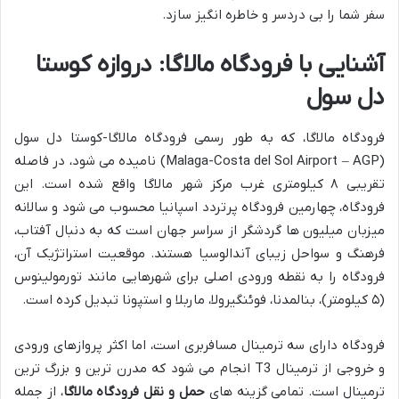
سفر شما را بی دردسر و خاطره انگیز سازد.
آشنایی با فرودگاه مالاگا: دروازه کوستا
دل سول
فرودگاه مالاگا، که به طور رسمی فرودگاه مالاگا-کوستا دل سول
(Malaga-Costa del Sol Airport – AGP) نامیده می شود، در فاصله
تقریبی ۸ کیلومتری غرب مرکز شهر مالاگا واقع شده است. این
فرودگاه، چهارمین فرودگاه پرتردد اسپانیا محسوب می شود و سالانه
میزبان میلیون ها گردشگر از سراسر جهان است که به دنبال آفتاب،
فرهنگ و سواحل زیبای آندالوسیا هستند. موقعیت استراتژیک آن،
فرودگاه را به نقطه ورودی اصلی برای شهرهایی مانند تورمولینوس
(۵ کیلومتر)، بنالمدنا، فوئنگیرولا، ماربلا و استپونا تبدیل کرده است.
فرودگاه دارای سه ترمینال مسافربری است، اما اکثر پروازهای ورودی
و خروجی از ترمینال T3 انجام می شود که مدرن ترین و بزرگ ترین
ترمینال است. تمامی گزینه های
حمل و نقل فرودگاه مالاگا
، از جمله