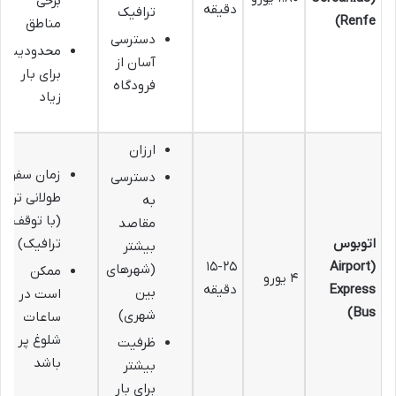
برخی
دقیقه
ترافیک
Renfe)
مناطق
دسترسی
محدودیت
آسان از
برای بار
فرودگاه
زیاد
ارزان
زمان سفر
دسترسی
طولانی تر
به
(با توقف و
مقاصد
اتوبوس
ترافیک)
بیشتر
۱۵-۲۵
(Airport
(شهرهای
ممکن
۴ یورو
Express
دقیقه
بین
است در
Bus)
شهری)
ساعات
شلوغ پر
ظرفیت
باشد
بیشتر
برای بار