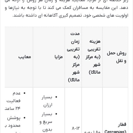
دهد. این مقایسه به مسافران کمک می کند تا با توجه به نیازها و
اولویت های شخصی خود، تصمیم گیری آگاهانه ای داشته باشند.
مدت
هزینه
زمان
تقریبی
تقریبی
روش حمل
(به مرکز
(به
مزایا
معایب
و نقل
شهر
مرکز
مالاگا)
شهر
مالاگا)
عدم
بسیار
فعالیت
ارزان
۲۴ ساعته
بسیار
پوشش
سریع و
قطار
محدود به
۸-۱۲
بدون
(Cercanías
۱.۸۰ یورو