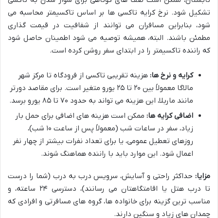
تابستان، ممکن است صف های کوتاهی برای سوار شدن به تاکسی
تشکیل شود. نرخ کرایه تاکسی ها بر اساس تاکسیمتر محاسبه می
شود، بنابراین مسافران می توانند از شفافیت در قیمت گذاری
مطمئن باشند. البته، همیشه توصیه می شود اطمینان حاصل شود
که راننده تاکسیمتر را در ابتدای سفر روشن کرده است.
کرایه و نرخ ها:
هزینه تقریبی تاکسی از فرودگاه تا مرکز شهر
مالاگا معمولاً بین ۲۰ تا ۲۵ یورو متغیر است. برای مقاصد دورتر
مانند ماربلا، این هزینه می تواند به حدود ۷۰ تا ۸۵ یورو برسد.
اضافی کرایه ها:
ممکن است هزینه های اضافی برای حمل بار
زیاد، سفر در ساعات شب (معمولاً پس از ساعت ۱۰ شب)،
روزهای تعطیل عمومی، یا برای تعداد نفرات بیشتر از چهار نفر
اعمال شود. این موارد باید با راننده هماهنگ شوند.
مزایا:
حداکثر راحتی و آسایش، سرویس درب به درب (شما را درست
تا درب هتل یا اقامتگاهتان می رسانند)، دسترسی ۲۴ ساعته، و
مناسب ترین گزینه برای خانواده ها، گروه های مسافرتی و افرادی که
چمدان های زیاد و سنگین دارند.