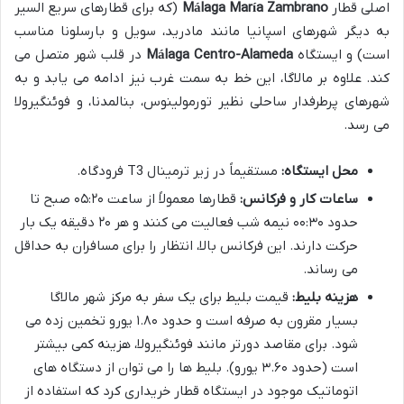
اصلی قطار
Málaga María Zambrano
(که برای قطارهای سریع السیر
به دیگر شهرهای اسپانیا مانند مادرید، سویل و بارسلونا مناسب
است) و ایستگاه
Málaga Centro-Alameda
در قلب شهر متصل می
کند. علاوه بر مالاگا، این خط به سمت غرب نیز ادامه می یابد و به
شهرهای پرطرفدار ساحلی نظیر تورمولینوس، بنالمدنا، و فوئنگیرولا
می رسد.
محل ایستگاه:
مستقیماً در زیر ترمینال T3 فرودگاه.
ساعات کار و فرکانس:
قطارها معمولاً از ساعت ۰۵:۲۰ صبح تا
حدود ۰۰:۳۰ نیمه شب فعالیت می کنند و هر ۲۰ دقیقه یک بار
حرکت دارند. این فرکانس بالا، انتظار را برای مسافران به حداقل
می رساند.
هزینه بلیط:
قیمت بلیط برای یک سفر به مرکز شهر مالاگا
بسیار مقرون به صرفه است و حدود ۱.۸۰ یورو تخمین زده می
شود. برای مقاصد دورتر مانند فوئنگیرولا، هزینه کمی بیشتر
است (حدود ۳.۶۰ یورو). بلیط ها را می توان از دستگاه های
اتوماتیک موجود در ایستگاه قطار خریداری کرد که استفاده از