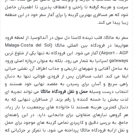
سرعت و هزینه گرفته تا راحتی و انعطاف پذیری، تا اطمینان حاصل
شود که هر مسافری بهترین گزینه را برای آغاز سفر خود در این منطقه
زیبا پیدا می کند.
سفر به مالاگا، قلب تپنده کاستا دل سول در آندالوسیا، از لحظه فرود
هواپیما در فرودگاه بین المللی مالاگا (Malaga-Costa del Sol
Airport – AGP) آغاز می شود. این فرودگاه نه تنها یکی از شلوغ ترین
gateways اسپانیا به شمار می رود، بلکه به عنوان دروازه اصلی ورود
به ساحل آفتابی و شهرهای تاریخی و جذاب اطراف آن، نقشی حیاتی
ایفا می کند. اغلب مسافران پس از فرودی طولانی، تنها به دنبال
راهی سریع و آسان برای رسیدن به مقصد نهایی خود هستند و
انتخاب درست وسیله
حمل و نقل فرودگاه مالاگا
می تواند تجربه ای
لذت بخش یا خسته کننده را رقم بزند. از مسافران تنهایی که به
دنبال کمترین هزینه هستند تا خانواده های پرجمعیت با بار زیاد،
هر گروهی نیازهای متفاوتی برای جابجایی دارد. در این راهنمای
جامع، به بررسی دقیق و کاربردی تمامی گزینه های موجود برای حمل
و نقل از/به فرودگاه مالاگا پرداخته می شود، با تمرکز بر جزئیاتی که