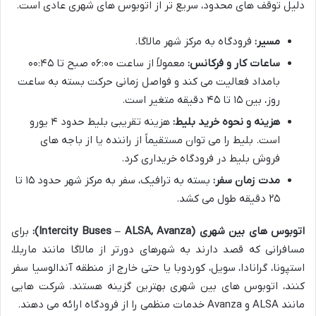
دلیل توقف های محدود، سریع تر از اتوبوس های شهری عادی است.
مسیر:
فرودگاه به مرکز شهر مالاگا.
ساعات کار و فرکانس:
معمولاً از ساعت ۰۶:۰۰ صبح تا ۰۰:۴۵
بامداد فعالیت می کند و فواصل زمانی حرکت بسته به ساعت
روز، بین ۱۵ تا ۴۵ دقیقه متغیر است.
هزینه و نحوه خرید بلیط:
هزینه تقریبی بلیط حدود ۴ یورو
است. بلیط را می توان مستقیماً از راننده یا از باجه های
فروش بلیط در فرودگاه خریداری کرد.
مدت زمان سفر:
بسته به ترافیک، سفر به مرکز شهر حدود ۱۵ تا
۲۵ دقیقه طول می کشد.
اتوبوس های بین شهری (Intercity Buses – ALSA, Avanza):
برای
مسافرانی که قصد دارند به شهرهای دورتر از مالاگا مانند ماربلا،
استپونا، گرانادا، سویل، کوردوبا یا حتی خارج از منطقه آندالوسیا سفر
کنند، اتوبوس های بین شهری بهترین گزینه هستند. شرکت هایی
مانند ALSA و Avanza خدمات منظمی را از فرودگاه ارائه می دهند.