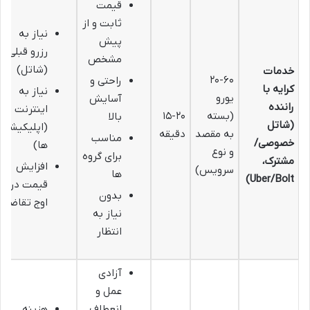
قیمت
ثابت و از
نیاز به
پیش
رزرو قبلی
مشخص
(شاتل)
خدمات
۲۰-۶۰
راحتی و
کرایه با
نیاز به
یورو
آسایش
راننده
اینترنت
(بسته
۱۵-۲۰
بالا
(شاتل
(اپلیکیشن
به مقصد
دقیقه
مناسب
خصوصی/
ها)
و نوع
برای گروه
مشترک،
افزایش
سرویس)
ها
Uber/Bolt)
قیمت در
بدون
اوج تقاضا
نیاز به
انتظار
آزادی
عمل و
انعطاف
هزینه