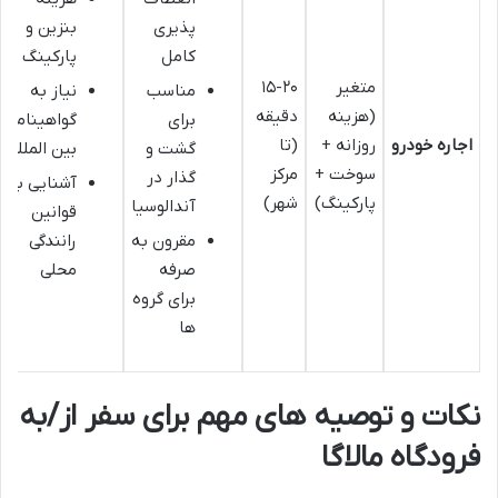
پذیری
بنزین و
کامل
پارکینگ
متغیر
۱۵-۲۰
مناسب
نیاز به
(هزینه
دقیقه
برای
گواهینامه
اجاره خودرو
روزانه +
(تا
گشت و
بین المللی
سوخت +
مرکز
گذار در
آشنایی با
پارکینگ)
شهر)
آندالوسیا
قوانین
مقرون به
رانندگی
صرفه
محلی
برای گروه
ها
نکات و توصیه های مهم برای سفر از/به
فرودگاه مالاگا