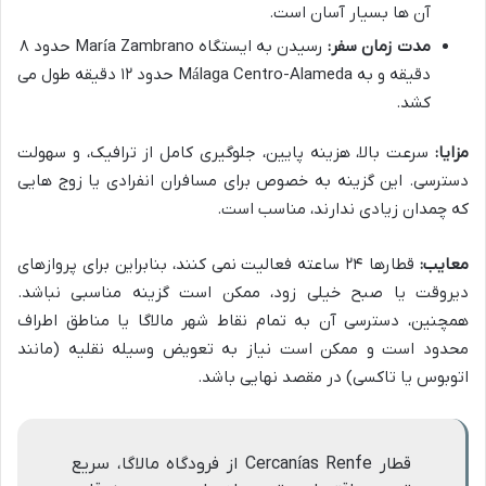
آن ها بسیار آسان است.
مدت زمان سفر:
رسیدن به ایستگاه María Zambrano حدود ۸
دقیقه و به Málaga Centro-Alameda حدود ۱۲ دقیقه طول می
کشد.
مزایا:
سرعت بالا، هزینه پایین، جلوگیری کامل از ترافیک، و سهولت
دسترسی. این گزینه به خصوص برای مسافران انفرادی یا زوج هایی
که چمدان زیادی ندارند، مناسب است.
معایب:
قطارها ۲۴ ساعته فعالیت نمی کنند، بنابراین برای پروازهای
دیروقت یا صبح خیلی زود، ممکن است گزینه مناسبی نباشد.
همچنین، دسترسی آن به تمام نقاط شهر مالاگا یا مناطق اطراف
محدود است و ممکن است نیاز به تعویض وسیله نقلیه (مانند
اتوبوس یا تاکسی) در مقصد نهایی باشد.
قطار Cercanías Renfe از فرودگاه مالاگا، سریع