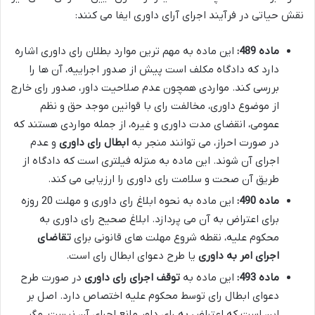
نقش حیاتی در فرآیند اجرای آرای داوری ایفا می کنند:
ماده 489:
این ماده به مهم ترین موارد بطلان رای داوری اشاره
دارد که دادگاه مکلف است پیش از صدور اجراییه، آن ها را
بررسی کند. مواردی همچون عدم صلاحیت داور، صدور رای خارج
از موضوع داوری، مخالفت رای با قوانین موجد حق و نظم
عمومی، انقضای مدت داوری و غیره، از جمله مواردی هستند که
در صورت احراز، می توانند منجر به
ابطال رای داوری
و عدم
اجرای آن شوند. این ماده به منزله فیلتری است که دادگاه از
طریق آن صحت و سلامت رای داوری را ارزیابی می کند.
ماده 490:
این ماده به نحوه ابلاغ رای داوری و مهلت 20 روزه
برای اعتراض به آن می پردازد. ابلاغ صحیح رای داوری به
محکوم علیه، نقطه شروع مهلت های قانونی برای
تقاضای
اجرای امر به داوری
یا طرح دعوای ابطال رای است.
ماده 493:
این ماده به
توقف اجرای رای داوری
در صورت طرح
دعوای ابطال رای توسط محکوم علیه اختصاص دارد. اصل بر
این است که اعتراض به رای داور مانع اجرای آن نیست، مگر