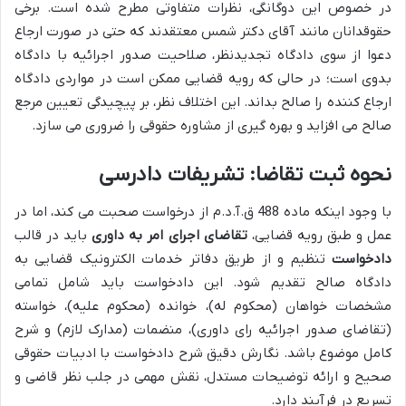
در خصوص این دوگانگی، نظرات متفاوتی مطرح شده است. برخی
حقوقدانان مانند آقای دکتر شمس معتقدند که حتی در صورت ارجاع
دعوا از سوی دادگاه تجدیدنظر، صلاحیت صدور اجرائیه با دادگاه
بدوی است؛ در حالی که رویه قضایی ممکن است در مواردی دادگاه
ارجاع کننده را صالح بداند. این اختلاف نظر، بر پیچیدگی تعیین مرجع
صالح می افزاید و بهره گیری از مشاوره حقوقی را ضروری می سازد.
نحوه ثبت تقاضا: تشریفات دادرسی
با وجود اینکه ماده 488 ق.آ.د.م از درخواست صحبت می کند، اما در
عمل و طبق رویه قضایی،
تقاضای اجرای امر به داوری
باید در قالب
دادخواست
تنظیم و از طریق دفاتر خدمات الکترونیک قضایی به
دادگاه صالح تقدیم شود. این دادخواست باید شامل تمامی
مشخصات خواهان (محکوم له)، خوانده (محکوم علیه)، خواسته
(تقاضای صدور اجرائیه رای داوری)، منضمات (مدارک لازم) و شرح
کامل موضوع باشد. نگارش دقیق شرح دادخواست با ادبیات حقوقی
صحیح و ارائه توضیحات مستدل، نقش مهمی در جلب نظر قاضی و
تسریع در فرآیند دارد.