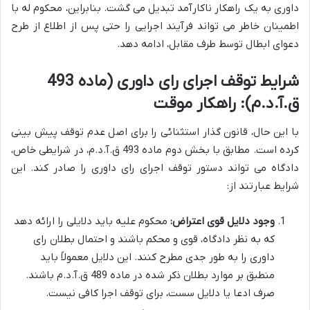
داوری به یک راهکار ناکارآمد تبدیل می گشت. بنابراین، محکوم له با
اطمینان خاطر می تواند فرآیند اجرایی را حتی پس از اطلاع از طرح
دعوای ابطال توسط طرف مقابل، ادامه دهد.
شرایط توقف اجرای رای داوری (ماده 493
ق.آ.د.م): راهکار موقت
با این حال، قانون گذار استثنائی را برای اصل عدم توقف پیش بینی
کرده است. مطابق با بخش دوم ماده 493 ق.آ.د.م، در شرایطی خاص،
دادگاه می تواند دستور توقف اجرای رای داوری را صادر کند. این
شرایط عبارتند از:
وجود دلایل قوی اعتراض:
محکوم علیه باید دلایلی را ارائه دهد
که به نظر دادگاه، قوی و محکم باشند و احتمال بطلان رای
داوری را به طور جدی مطرح کنند. این دلایل معمولاً باید
منطبق بر موارد بطلان ذکر شده در ماده 489 ق.آ.د.م باشند.
صرف ادعا یا دلایل سست، برای توقف اجرا کافی نیست.