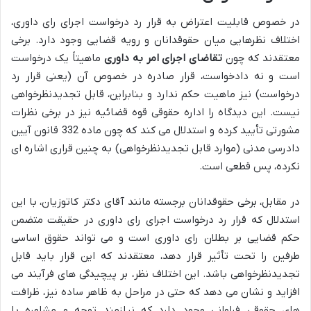
در خصوص قابلیت اعتراض به قرار رد درخواست اجرای رای داوری،
اختلاف نظرهایی میان حقوقدانان و رویه قضایی وجود دارد. برخی
معتقدند که چون
تقاضای اجرای امر به داوری
ماهیتاً یک درخواست
است و نه دادخواست، قرار صادره در خصوص آن (یعنی قرار رد
درخواست) نیز ماهیت حکم ندارد و بنابراین، قابل تجدیدنظرخواهی
نیست. این دیدگاه را اداره حقوقی قوه قضائیه نیز در برخی نظرات
مشورتی تأیید کرده و استدلال می کند که چون ماده 332 قانون آیین
دادرسی مدنی (موارد قابل تجدیدنظرخواهی) به چنین قراری اشاره ای
نکرده، پس قطعی است.
در مقابل، برخی حقوقدانان برجسته مانند آقای دکتر کاتوزیان، با این
استدلال که قرار رد درخواست اجرای رای داوری در حقیقت متضمن
حکم قضایی بر بطلان رای داوری است و می تواند حقوق اساسی
طرفین را تحت تأثیر قرار دهد، معتقدند که این قرار باید قابل
تجدیدنظرخواهی باشد. این اختلاف نظر، بر پیچیدگی های فرآیند می
افزاید و نشان می دهد که حتی در مراحل به ظاهر ساده نیز، ظرافت
های حقوقی فراوانی وجود دارد که نیازمند توجه و مشاوره با