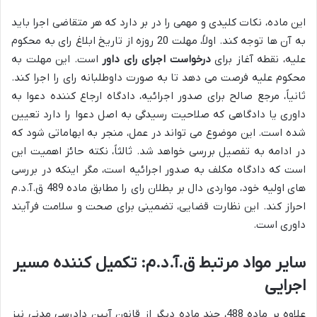
این ماده، نکات کلیدی و مهمی را در بر دارد که هر متقاضی اجرا باید
به آن ها توجه کند. اولاً، مهلت 20 روزه از تاریخ ابلاغ رای به محکوم
علیه، نقطه آغاز برای
درخواست اجرای رای داور
است. این مهلت به
محکوم علیه فرصت می دهد تا به صورت داوطلبانه رای را اجرا کند.
ثانیاً، مرجع صالح برای صدور اجرائیه، دادگاه ارجاع کننده دعوا به
داوری یا دادگاهی که صلاحیت رسیدگی به اصل دعوا را دارد تعیین
شده است. این موضوع می تواند در عمل، منجر به ابهاماتی شود که
در ادامه به تفصیل بررسی خواهد شد. ثالثاً، نکته حائز اهمیت این
است که دادگاه مکلف به صدور اجرائیه است، مگر اینکه در بررسی
های اولیه خود، مواردی دال بر بطلان رای را مطابق ماده 489 ق.آ.د.م
احراز کند. این نظارت قضایی، تضمینی برای صحت و سلامت فرآیند
داوری است.
سایر مواد مرتبط ق.آ.د.م: تکمیل کننده مسیر
اجرایی
علاوه بر ماده 488، چند ماده دیگر از قانون آیین دادرسی مدنی نیز