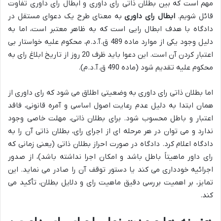
مهم است که بین بطلان ذاتی رای داوری و ابطال رای داوری تفاوت
قائل شویم.
ابطال رای داوری
به معنای طرح یک دعوای مستقل در
دادگاه با هدف ابطال رایی است که به ظاهر معتبر است، اما به
دلیل وجود یکی از موارد ماده 489 ق.آ.د.م، محکوم علیه خواستار بی
اعتبار کردن آن است. این دعوا باید ظرف 20 روز از تاریخ ابلاغ رای به
محکوم علیه تقدیم شود (ماده 490 ق.آ.د.م).
اما بطلان ذاتی رای داوری به وضعیتی اطلاق می شود که رای داوری از
همان ابتدا به دلیل عدم رعایت اصول اساسی و آمره قانونی، فاقد
اعتبار و باطل محسوب شود. برای بطلان ذاتی، مهلت خاصی وجود
ندارد و می توان در هر مرحله ای از اجرای رای، بطلان ذاتی آن را به
دادگاه اعلام کرد. دادگاه در صورت احراز بطلان ذاتی (یعنی زمانی که
رای داور ماهیتاً باطل باشد و امکان اجرا نداشته باشد)، از صدور
اجرائیه خودداری می کند یا دستور توقف آن را صادر می نماید. این
تمایز، بر اهمیت بررسی دقیق ماهیت رای و دلایل بطلان، تأکید می
کند.