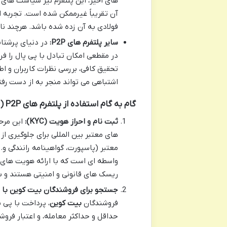
های اخیر، این پلتفرم نیز سیاست های ا
آن تقریباً غیرممکن شده است. تجربه ا
فولادی به آن زده شده باشد. هرچند نام 
سایر پلتفرم های P2P:
در دنیای پرشتا
در مقطعی امکان تبادل با پی پال را فرا
تحقیق کافی، بررسی نظرات کاربران و اطم
اشتباهی می تواند منجر به از دست رفت
گام به گام استفاده از پلتفرم های P2P (به صورت کلی)
ثبت نام و احراز هویت (KYC):
این مرحل
های معتبر بین المللی برای جلوگیری از
معتبر (پاسپورت، گواهینامه رانندگی و…
واسطه ای است که با ارائه هویت های خ
ریسک های قانونی و امنیتی هستند و با
جستجو برای فروشندگان بیت کوین با پ
فروشندگان
بیت کوین
، پرداخت با پی پ
حداقل و حداکثر معامله، و اعتبار فروشن