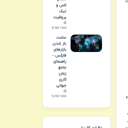
د
لاس و
تیک
پروفیت
19/08/1404
ساعت
باز شدن
بازارهای
فارکس –
راهنمای
جامع
زمان
کاری
جهانی
19/08/1404
ه
ت
نظرات کاربران