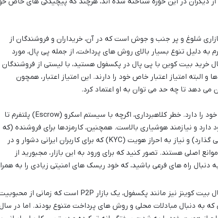
، برخی نام ها بیش از دیگران در این حوزه شناخته شده اند، هرچند که پیچیدگی های خاص خو
زاری شلوغ و پر جنب و جوش است که در آن، خریداران و فروشندگان از
م به دلیل تنوع بسیار بالای روش های پرداخت، از جمله پی پال، مورد
بال خرید بیت کوین با پی پال در پکسفول هستید، با لیستی از فروشندگان
و البته امتیاز اعتبار خاص خود را دارند. این امتیاز اعتبار، همچون
 می دهد تا چه حد می توان به او اعتماد کرد.
با این حال، پکسفول چالش های خاص خود را دارد. خطر کلاهبرداری، اگرچه با سیستم اسکرو (Escrow) پلتفرم تا
دارد و نیازمند هوشیاری بالاست. همچنین، کارمزدها برای فروشنده (که
در نهایت روی قیمت خرید شما تاثیر می گذارد) و نیاز به احراز هویت (KYC) که برای کاربران ایرانی دشوار و در
انع اصلی هستند. تصور کنید که برای ورود به این بازار، مجبورید از
دنبال راه های فرعی باشید، که خود ریسک های امنیتی زیادی را به همرا
لوکال بیت کوینز نیز مانند پکسفول، یک بازار P2P است که زمانی از محبوبی
انی که به دنبال مبادلات محلی و روش های پرداخت متنوع بودند. اما در سال