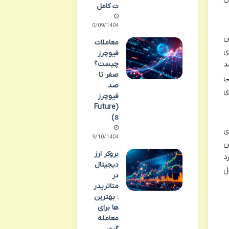
ت کامل
30/09/1404
ن
معاملات
ری
فیوچرز
چیست؟
د
صفر تا
ی
صد
ی
فیوچرز
(Future
s)
ی
09/10/1404
ن
بروکر ارز
د
دیجیتال
ل
در
متاتریدر
: بهترین
ها برای
معامله