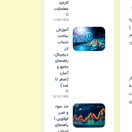
کارمزد
معاملات
ه
01/09/1404
ا
آموزش
 هر
ساخت
حساب
د
ارز
دیجیتال:
راهنمای
جامع و
آسان
ر
(صفر تا
صد)
ه
ت
13/10/1404
ی
حد سود
و ضرر
کوکوین |
راهنمای
استاپ