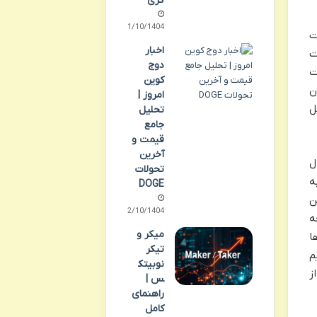
گری
11/10/1404
ت
اخبار
ت
دوج
ت
کوین
ن
امروز |
ل
تحلیل
جامع
قیمت و
آخرین
ل
تحولات
ه
DOGE
ن
12/10/1404
ه
میکر و
ا
تیکر
م
نوبیتک
ز
س |
راهنمای
کامل