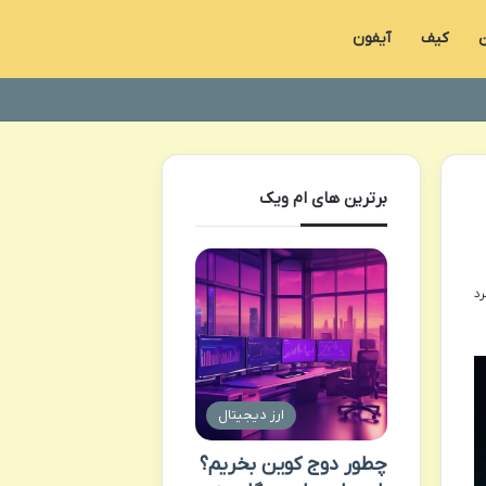
ن
کیف
آیفون
برترین های ام ویک
ارز دیجیتال
چطور دوج کوین بخریم؟