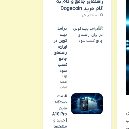
راهنمای جامع و گام به
گام خرید Dogecoin
3 هفته پیش
درآمد
بیت
کوین در
ایران:
راهنمای
جامع
کسب
سود
4
هفته
پیش
قیمت
دستگاه
ماینر
ی
A10 Pro
| خرید و
ب
مشخصا
ن