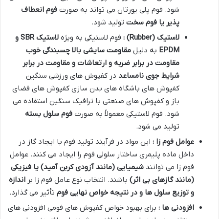
شود. فوم پلی یورتان می تواند به صورت
فوم انعطاف
پذیر یا فوم سخت
تولید شود
.
لاستیک
(Rubber)
:
فوم لاستیکی به ویژه
لاستیک
SBR
و
EPDM
به دلیل
مقاومت سایشی بالا چسبندگی خوب
مقاومت در برابر ضربه و ارتعاشات و مقاومت در برابر
شرایط جوی نامساعد
در کفپوش های ورزشی سنگین
کفپوش های باشگاه های بدن سازی کفپوش های فضای
باز و کفپوش های صنعتی با ترافیک سنگین استفاده می
شود. فوم لاستیکی معمولاً به صورت
فوم سلول بسته
تولید می شود
.
عوامل فوم زا :
این مواد در فرآیند تولید فوم با ایجاد گاز در
داخل ماده پلیمری ساختار سلولی فوم را ایجاد می کنند. عوامل
فوم زا می توانند
شیمیایی (مانند آزودی کربن آمید) یا فیزیکی
(مانند گازهای بی اثر)
باشند. انتخاب نوع عامل فوم زا بر
اندازه
و توزیع سلول ها و در نتیجه خواص نهایی فوم
تأثیر می گذارد
.
افزودنی ها :
برای بهبود خواص کفپوش های فومی افزودنی های