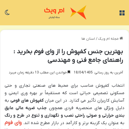
منو
تغی
مجله ام ویک
/
استان ها
بهترین جنس کفپوش را از وای فوم بخرید :
راهنمای جامع فنی و مهندسی
آخرین به روز رسانی: 18/04/1405
خواندن این مطلب 13 دقیقه زمان میبرد
انتخاب کفپوش مناسب برای محیط های صنعتی تجاری و حتی
مسکونی تصمیمی حیاتی است که مستقیماً بر بهره وری ایمنی و
آسایش کاربران تأثیر می گذارد. در این میان
کفپوش های فومی
به
دلیل ویژگی های منحصربه فردی همچون
جذب ضربه عالی عایق
بندی حرارتی و صوتی راحتی نصب و نگهداری و تنوع در طرح و رنگ
وای فوم
به عنوان یک گزینه برتر و کارآمد در بازار مطرح شده اند
.