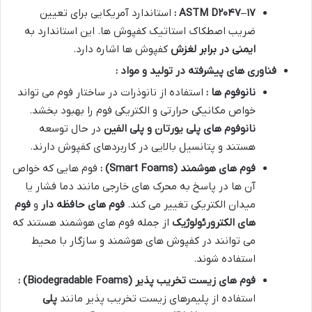
۱۷
–
۲۰۴۷
ASTM D
:
استاندارد آمریکایی برای تعیین
ضریب اصطکاک استاتیک کفپوش ها. این استاندارد به
ایمنی در برابر لغزش
کفپوش ها اشاره دارد
.
فناوری های پیشرفته در تولید و مواد :
نانوفوم ها :
استفاده از نانوذرات در ساختار فوم می تواند
خواص مکانیکی حرارتی و الکتریکی فوم را بهبود بخشد
.
نانوفوم های پلی یورتان و پلی الفین
در حال توسعه
هستند و پتانسیل بالایی در کاربردهای کفپوش دارند
.
فوم های هوشمند
(Smart Foams)
:
فوم هایی که خواص
آن ها در پاسخ به محرک های خارجی مانند دما فشار یا
میدان الکتریکی تغییر می کند
.
فوم های حافظه دار
و
فوم
های الکترورئولوژیک
از جمله فوم های هوشمند هستند که
می توانند در کفپوش های هوشمند و سازگار با محیط
استفاده شوند
.
فوم های زیست تخریب پذیر
(Biodegradable Foams)
:
استفاده از پلیمرهای زیست تخریب پذیر مانند
پلی