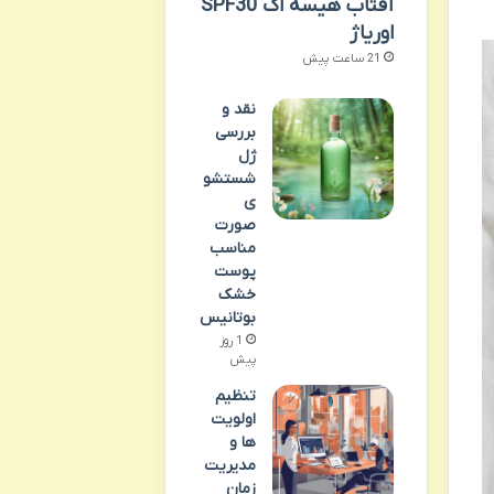
آفتاب هیسه اک SPF30
اوریاژ
21 ساعت پیش
نقد و
بررسی
ژل
شستشو
ی
صورت
مناسب
پوست
خشک
بوتانیس
1 روز
پیش
تنظیم
اولویت
ها و
مدیریت
زمان