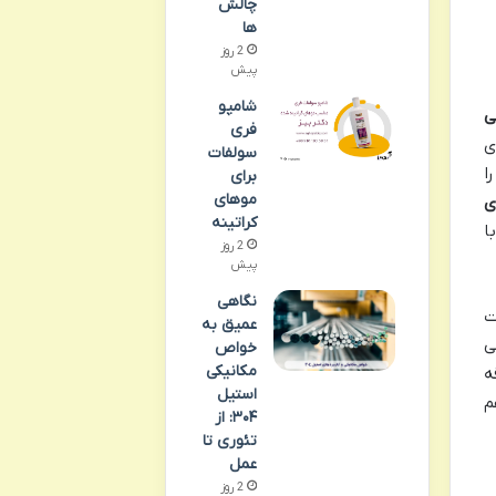
چالش
ها
2 روز
پیش
شامپو
ی
فری
ی
سولفات
ا
برای
موهای
ی
کراتینه
ا
2 روز
پیش
نگاهی
ت
عمیق به
ی
خواص
مکانیکی
ه
استیل
م
۳۰۴: از
تئوری تا
عمل
2 روز