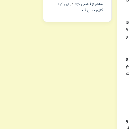
شاهرخ فیاضی نژاد
در
ارور کولر
گازی جنرال گلد
ی
و
و
و
م
ت
و
ر