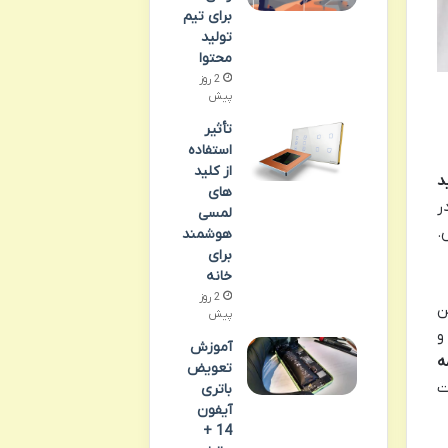
برای تیم
تولید
محتوا
2 روز
پیش
تأثیر
استفاده
از کلید
د
های
ر
لمسی
.
هوشمند
برای
خانه
2 روز
ن
پیش
آموزش
ه
تعویض
ت
باتری
آیفون
14 +