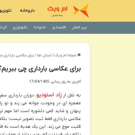
داروخانه
تلویزی
بین الملل
اقتصادی
خانواده
تکنولوژی
گردش
مجله ام ویک
/
استان ها
/
برای عکاسی بارداری چ
برای عکاسی بارداری چی ببریم؟
آخرین به روز رسانی: 17/04/1405
زاد استودیو
به نقل از
، دوران بارداری سف
معجزه ای در وجودت جوانه می زند و تو را
پنهان و شاید کمی دلشوره است اما مهم ت
عکاسی بارداری فقط ثبت تصویر نیست؛ بلک
قلبت موج می زند. این یک هدیه است نه فق
بلکه برای فرزندت که روزی بداند از همان اب