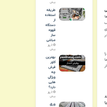
پیش
طریقه
ی
استفاده
ا
از
ب
دستگاه
ی
قهوه
ر
ساز
مباشی
2 روز
پیش
ا
بهترین
ا
کاور
ر
فرش
چه
ویژگی
هایی
دارد؟
2 روز
د
پیش
ا
ورق