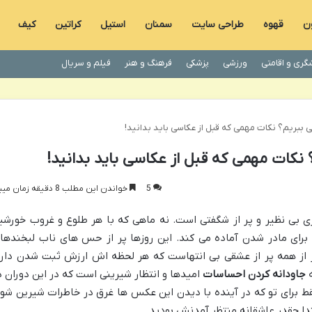
ون
قهوه
طراحی سایت
سمنان
استیل
کراتین
کیف
گری و اقامتی
ورزشی
پزشکی
فرهنگ و هنر
فیلم و سریال
ی ببریم؟ نکات مهمی که قبل از عکاسی باید بدانید!
 نکات مهمی که قبل از عکاسی باید بدانید!
5
خواندن این مطلب 8 دقیقه زمان میبرد
ری بی نظیر و پر از شگفتی است. نه ماهی که با هر طلوع و غروب خورشی
 برای مادر شدن آماده می کند. این روزها پر از حس های ناب لبخندها
ر از همه پر از عشقی بی انتهاست که هر لحظه اش ارزش ثبت شدن دارد
ه
جاودانه کردن احساسات
امیدها و انتظار شیرینی است که در این دوران د
ط برای تو که در آینده با دیدن این عکس ها غرق در خاطرات شیرین شو
تدا چقدر عاشقانه منتظر آمدنش بودید.