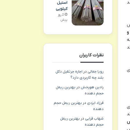
د
استیل
کیلویی
2 روز
پیش
س
و
ه
د
نظرات کاربران
ی
رویا جمالی
در
اجاره جرثقیل دکل
بلند چه کاربردی دارد؟
رادین هورخش
در
بهترین ریمل
حجم دهنده
فرزاد ایزدی
در
بهترین ریمل حجم
ی
دهنده
د
شهاب قرایی
در
بهترین ریمل
س
حجم دهنده
س