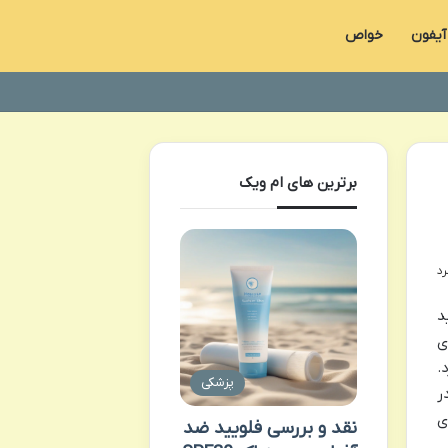
آیفون
خواص
برترین های ام ویک
د
ی
.
پزشکی
ر
ی
نقد و بررسی فلویید ضد