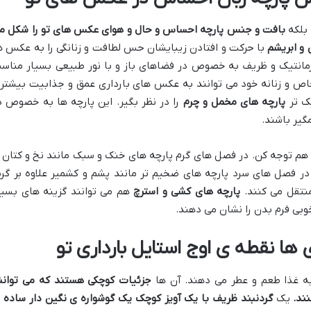
بلکه
بافت و جنس پارچه احساس و حال و هوای عکس های تو را شکل م
 و ابریشم
با حرکت و افتادن زیبایشان حس لطافت و زنانگی را به عکس ه
مانتیک و ظریف به خصوص در فضاهای باز و با نور طبیعی بسیار مناس
اص و زنانه خود می توانند به عکس های بارداری عمق و جذابیت بیشتر
ک تر
پارچه های مخمل و چرم
را در نظر بگیر. این پارچه ها به خصوص د
گیر باشند.
م توجه کن. در فصل های گرم پارچه های خنک و سبک مانند نخ و کتان ر
ر فصل های سرد پارچه های ضخیم تر مانند پشم و کشمیر علاوه بر گرم
تقل می کنند.
پارچه های کشی و استرچ
هم می توانند گزینه های بسیا
وبی فرم بدن را نشان می دهند.
ها نقطه ی اوج استایل بارداری تو
ه غذا طعم و عطر می دهند. آن ها
جزئیات کوچکی هستند که می توانن
نند
.
یک
گردنبند ظریف با یک آویز کوچک یک گوشواره ی نگین دار ساده ی