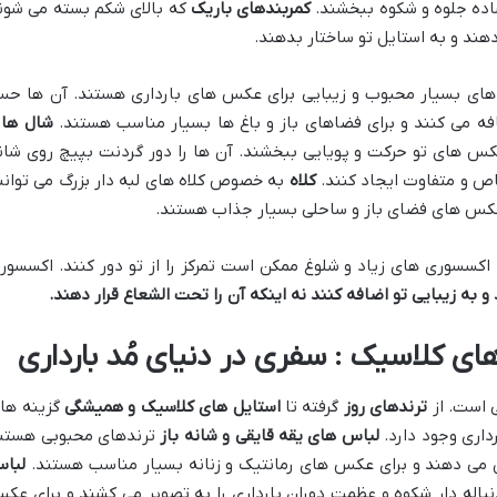
اده جلوه و شکوه ببخشند.
کمربندهای باریک
که بالای شکم بسته می شون
دهند و به استایل تو ساختار بدهند.
ای بسیار محبوب و زیبایی برای عکس های بارداری هستند. آن ها ح
ه می کنند و برای فضاهای باز و باغ ها بسیار مناسب هستند.
شال ها 
کس های تو حرکت و پویایی ببخشند. آن ها را دور گردنت بپیچ روی شان
خاص و متفاوت ایجاد کنند.
کلاه
به خصوص کلاه های لبه دار بزرگ می توانن
ی عکس های فضای باز و ساحلی بسیار جذاب هستند.
اکسسوری های زیاد و شلوغ ممکن است تمرکز را از تو دور کنند. اکسسور
 به زیبایی تو اضافه کنند نه اینکه آن را تحت الشعاع قرار دهند
.
های کلاسیک : سفری در دنیای مُد بارداری
ی است. از
ترندهای روز
گرفته تا
استایل های کلاسیک و همیشگی
گزینه ها
داری وجود دارد.
لباس های یقه قایقی و شانه باز
ترندهای محبوبی هستن
ان می دهند و برای عکس های رمانتیک و زنانه بسیار مناسب هستند.
لبا
نباله دار شکوه و عظمت دوران بارداری را به تصویر می کشند و برای عک