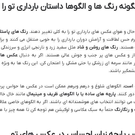
ونه رنگ ها و الگوها داستان بارداری تو را
ال و هوای عکس های بارداری تو را به کلی تغییر دهند.
رنگ های پاستل
م حس لطافت و آرامش دوران بارداری را به خوبی منتقل می کنند و برا
 هستند.
رنگ های روشن و شاد
مثل سفید زرد و نارنجی انرژی و سرزندگی ر
ز و عکس های پر جنب و جوش عالی هستند. اگر به دنبال
عکس ها
انند سرمه ای زرشکی یا حتی مشکی را امتحان کن. این رنگ ها به ویژه ب
شمگیر باشند.
 است
.
الگوهای شلوغ و درهم وبرهم ممکن است در عکس ها حواس پر
دور کنند.
پارچه های ساده یا با الگوهای ظریف و مینیمال
مانند خال خال
 می توانند انتخاب های هوشمندانه ای باشند. اگر به الگوهای خاصی علاق
 و رنگارنگ
حتماً به سبک عکاسی و لوکیشن هم توجه کن تا همه چیز با ه
س پارچه زبان احساس در عکس های تو