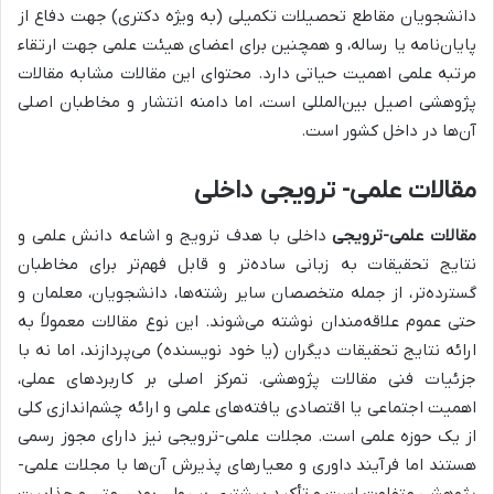
دانشجویان مقاطع تحصیلات تکمیلی (به ویژه دکتری) جهت دفاع از
پایان‌نامه یا رساله، و همچنین برای اعضای هیئت علمی جهت ارتقاء
مرتبه علمی اهمیت حیاتی دارد. محتوای این مقالات مشابه مقالات
پژوهشی اصیل بین‌المللی است، اما دامنه انتشار و مخاطبان اصلی
آن‌ها در داخل کشور است.
مقالات علمی- ترویجی داخلی
مقالات علمی-ترویجی
داخلی با هدف ترویج و اشاعه دانش علمی و
نتایج تحقیقات به زبانی ساده‌تر و قابل فهم‌تر برای مخاطبان
گسترده‌تر، از جمله متخصصان سایر رشته‌ها، دانشجویان، معلمان و
حتی عموم علاقه‌مندان نوشته می‌شوند. این نوع مقالات معمولاً به
ارائه نتایج تحقیقات دیگران (یا خود نویسنده) می‌پردازند، اما نه با
جزئیات فنی مقالات پژوهشی. تمرکز اصلی بر کاربردهای عملی،
اهمیت اجتماعی یا اقتصادی یافته‌های علمی و ارائه چشم‌اندازی کلی
از یک حوزه علمی است. مجلات علمی-ترویجی نیز دارای مجوز رسمی
هستند اما فرآیند داوری و معیارهای پذیرش آن‌ها با مجلات علمی-
پژوهشی متفاوت است و تأکید بیشتری بر روان بودن متن و جذابیت