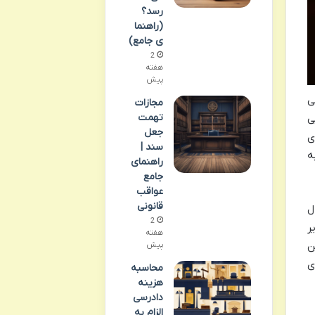
رسد؟
(راهنما
ی جامع)
2
هفته
پیش
ی
مجازات
تهمت
ی
جعل
ی
سند |
ه
راهنمای
جامع
عواقب
قانونی
ل
2
ر
هفته
ن
پیش
ی
محاسبه
هزینه
دادرسی
الزام به