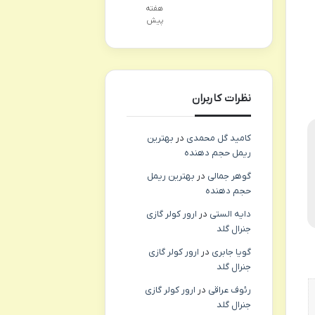
هفته
پیش
نظرات کاربران
کامید گل محمدی
در
بهترین
ریمل حجم دهنده
گوهر جمالی
در
بهترین ریمل
حجم دهنده
دایه الستی
در
ارور کولر گازی
جنرال گلد
گویا جابری
در
ارور کولر گازی
جنرال گلد
رئوف عراقی
در
ارور کولر گازی
جنرال گلد