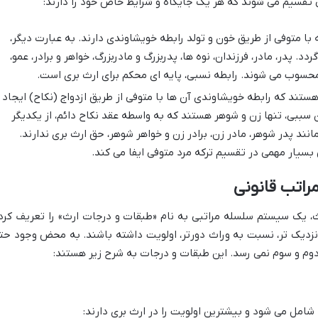
ی تقسیم می شوند که هر یک جایگاه و شرایط خاص خود را دارند:
با متوفی از طریق خون و تولد رابطه خویشاوندی دارند. به عبارت دیگر،
 پدر، مادر، فرزندان، نوه ها، پدربزرگ و مادربزرگ، خواهر و برادر، عمو،
محسوب می شوند. رابطه نسبی، پایه ای محکم برای ارث بری است.
ستند که رابطه خویشاوندی آن ها با متوفی از طریق ازدواج (نکاح) ایجاد
سببی، تنها زن و شوهر هستند که به واسطه عقد نکاح دائم، از یکدیگر
نند پدر شوهر، مادر زن، برادر زن و خواهر شوهر، حق ارث بری ندارند.
سیار مهمی در تقسیم ترکه مرد متوفی ایفا می کند.
راتب قانونی
رث، یک سیستم سلسله مراتبی به نام «طبقات و درجات ارث» را تعریف کرد
دیک تر، نسبت به وراث دورتر، اولویت داشته باشند. به محض وجود حت
دوم و سوم نمی رسد. این طبقات و درجات به شرح زیر هستند:
شامل می شود و بیشترین اولویت را در ارث بری دارند: