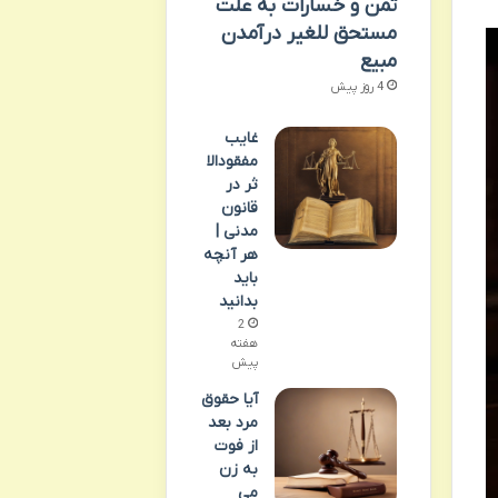
ثمن و خسارات به علت
مستحق للغیر درآمدن
مبیع
4 روز پیش
غایب
مفقودالا
ثر در
قانون
مدنی |
هر آنچه
باید
بدانید
2
هفته
پیش
آیا حقوق
مرد بعد
از فوت
به زن
می