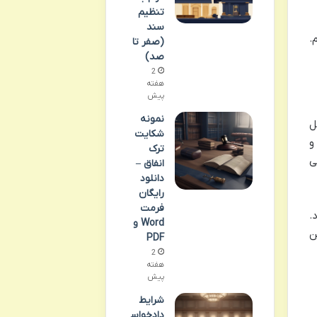
تنظیم
سند
.
(صفر تا
صد)
2
هفته
پیش
نمونه
ل
شکایت
و
ترک
ی
انفاق –
دانلود
رایگان
فرمت
.
Word و
ن
PDF
2
هفته
پیش
شرایط
دادخواس