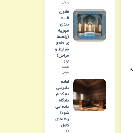
پیش
قانون
قسط
بندی
مهریه
(راهنما
ی جامع
شرایط و
مراحل)
3
هفته
ه
پیش
اعاده
دادرسی
به کدام
دادگاه
داده می
شود؟
راهنمای
کامل
3