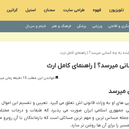
تلویزیون
قهوه
طراحی سایت
سمنان
استیل
کراتین
گری و اقامتی
ورزشی
پزشکی
فرهنگ و هنر
فیلم و سریال
ده به چه کسانی میرسد؟ | راهنمای کامل ارث
نی میرسد؟ | راهنمای کامل ارث
خواندن این مطلب 15 دقیقه زمان میبرد
ی میرسد
یی های او به وراث قانونی اش تعلق می گیرد. تعیین و تقسیم این اموال ب
ی جمهوری اسلامی ایران صورت می پذیرد که طبقات و درجات مختل
 جمله حساس ترین و مهم ترین مسائلی است که بازماندگان با آن روبرو م
سیر را برای آن ها روشن تر سازد.