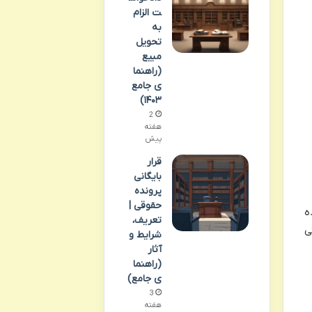
ت الزام
به
تحویل
مبیع
(راهنما
ی جامع
۱۴۰۳)
2
هفته
پیش
قرار
بایگانی
پرونده
حقوقی |
ه
تعریف،
ی
شرایط و
آثار
(راهنما
ی جامع)
3
هفته