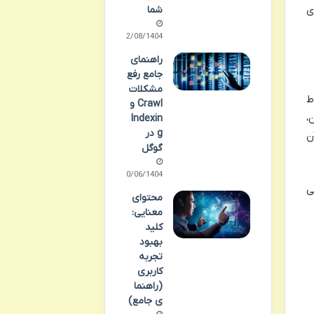
ی
شما
12/08/1404
راهنمای
جامع رفع
مشکلات
ط
Crawl و
،
Indexin
g در
ن
گوگل
30/06/1404
ی
محتوای
معنایی:
کلید
بهبود
تجربه
کاربری
(راهنما
ی جامع)