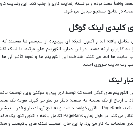
ه واقعاً مفید بوده و توانسته رضایت کاربر را جلب کند. این رضایت کاربر
صفحه در نتایج جستجو تبدیل می شود.
ای کلیدی لینک گوگل
 تکامل یافته اند و اکنون شبکه ای پیچیده از سیستم ها هستند که ب
 به کاربران ارائه دهند. در این میان، الگوریتم های مرتبط با لینک نق
وب سایت ها ایفا می کنند. شناخت این الگوریتم ها و نحوه تأثیر آن ها ب
احب وب سایت ضروری است.
 و اساسی ترین الگوریتم های گوگل است که توسط لری پیج و سرگئی برین توسعه یافت
تماد یا ارجاع از یک صفحه به صفحه دیگر در نظر می گیرد. هرچه یک صفح
لینک های بیشتری از صفحات معتبر دریافت کند، PageRank بالاتری خواهد داشت و به تبع آن، اعتبار و قدرت بیش
را به صفحاتی که به آن ها لینک می دهد، منتقل می کند. در طول زمان، PageRank تکامل یافته و اکنون تنها یک ف
دی صفحات به کار می برد. با این حال، اهمیت لینک های باکیفیت و معتب