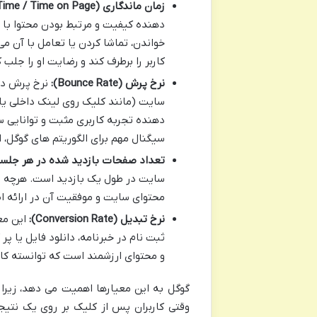
زمان ماندگاری (Dwell Time / Time on Page):
دهنده کیفیت و مرتبط بودن محتوا با ج
خواندن، تماشا کردن یا تعامل با آن می
کاربر را برطرف کند و رضایت او را جلب 
نرخ پرش (Bounce Rate):
نرخ پرش درص
سایت (مانند کلیک روی لینک داخلی یا
دهنده تجربه کاربری مثبت و توانایی 
سیگنال مهم برای الگوریتم های گوگل، از جمله Navboost، مح
تعداد صفحات بازدید شده در هر جلسه (ges per Session
سایت در طول یک بازدید است. هرچه تع
محتوای سایت و موفقیت آن در ارائه ا
نرخ تبدیل (Conversion Rate):
این مع
ثبت نام در خبرنامه، دانلود فایل یا پر
و محتوای ارزشمند است که توانسته کارب
گوگل به این معیارها اهمیت می دهد، زیرا 
وقتی کاربران پس از کلیک بر روی یک نتیجه