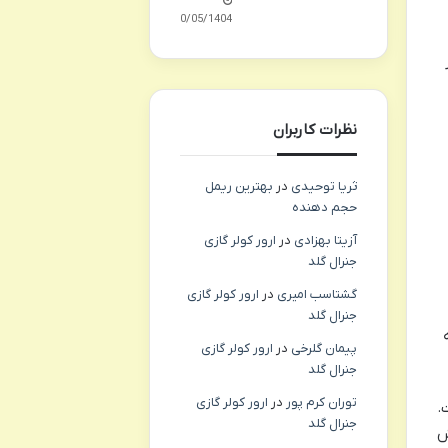
10/05/1404
نظرات کاربران
ثریا توحیدی
در
بهترین ریمل
حجم دهنده
آزیتا بهزادی
در
ارور کولر گازی
جنرال گلد
گشتاسب امیری
در
ارور کولر گازی
جنرال گلد
پیمان گلرخی
در
ارور کولر گازی
جنرال گلد
توران کرم پور
در
ارور کولر گازی
.
جنرال گلد
ش