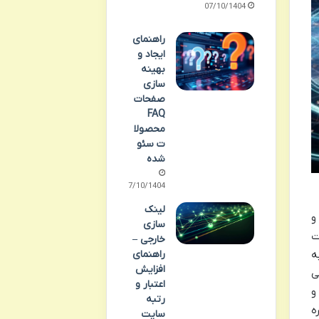
07/10/1404
راهنمای
ایجاد و
بهینه
سازی
صفحات
FAQ
محصولا
ت سئو
شده
07/10/1404
لینک
و
سازی
ت
خارجی –
راهنمای
ه
افزایش
ی
اعتبار و
و
رتبه
ه
سایت