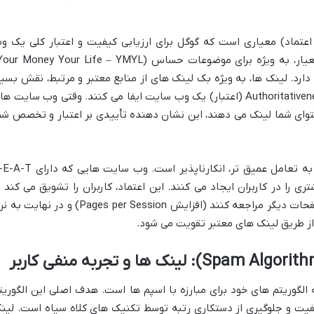
 اعتبار و اعتماد) معیاری است که گوگل برای ارزیابی کیفیت و اعتبار کلی یک و
دارد. لینک ها، به ویژه بک لینک های از منابع معتبر و مرتبط، نقش بسیا
مهمی در تقویت Expertise (تخصص) و Authoritativeness (اعتبار) یک وب سایت ایفا می کنند. وقتی وب سایت 
وای شما لینک می دهند، این نشان دهنده تأییدی بر اعتبار و تخصص شم
ارتباط E-E-A-T با اعتماد کاربر و تمایل او به تعامل عمیق تر، انکارناپذیر است. وب سایت ه
 را در کاربران ایجاد می کنند. این اعتماد، کاربران را تشویق می کند ت
زمان بیشتری را در سایت سپری کنند، به صفحات دیگر مراجعه کنند (افزایش Pages per Session) و در نها
از طریق لینک های معتبر تقویت می شود.
الگوریتم های خود برای مبارزه با اسپم ها است. هدف اصلی این الگوریت
فیت و جلوگیری از دستکاری رتبه توسط تکنیک های کلاه سیاه است. لین