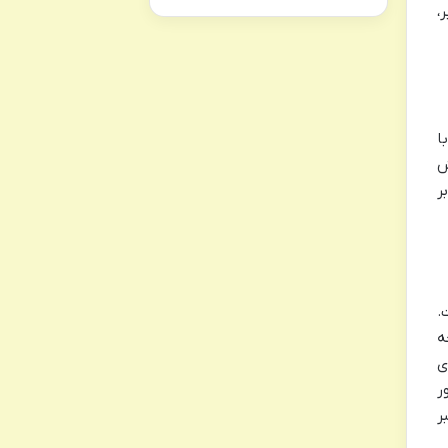
،
ا
ش
ر
.
ه
تری
اکتور
ر