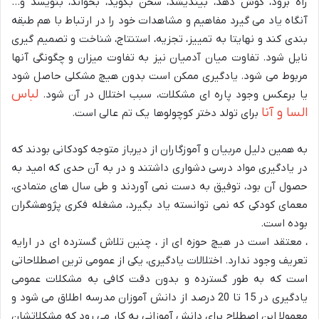
راه برود، گوش دهد، بیندیشد، سخن بگوید، بخواند، بنویسد و…
آنگاه یاد می گیرد مفاهیم و مشاهدات خود را در ارتباط با هم طبقه
بندی کند و نهایتا به تمییز، تجزیه، استنتاج، شناخت و تصمیم گیری
نایل شود. تفاوت میان آدمیان نیز به تفاوت میزان و چگونگی آنها
مربوط می شود. یادگیری ممکن است بدون هیچ مشکلی حاصل شود
لباس
یا برعکس وجود پاره ای مشکلات، سبب اختلال در آن شود.
السا و آنا
برای تولد دختر کوچولوها یک تم عالی است.
به همین دلیل مربیان و آموزگاران از دیرباز متوجه کودکانی بودند که
در یادگیری مواد درسی دشواری داشتند و در به آن حدی که امید به
حصول آن بود، توفیق به دست نمی آوردند و طی سال های متمادی،
معمای کودکی که نمی توانسته یاد بگیرد، مشغله فکری پژوهشگران
بوده است.
، معتقد است در هیچ حوزه ای از ، چنین تلاش گسترده ای در ارایه
تعریف وجود ندارد. اختلالات یادگیری، یکی از عمومی ترین اصطلاحاتی
است که به طور گسترده و بدون دقت کافی به مشکلات عمومی
یادگیری در 15 تا 20 درصد از دانش آموزان مدرسه اطلاق می شود و
معمولا این اصطلاح برای دانش آموزانی به کار می رود که مشکلاتشان